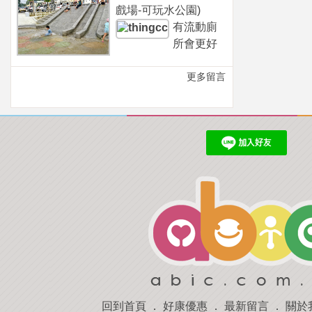
戲場-可玩水公園)
有流動廁
所會更好
更多留言
回到首頁
．
好康優惠
．
最新留言
．
關於