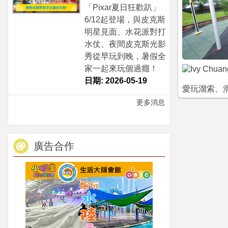
「Pixar夏日狂歡趴」
6/12起登場，與皮克斯
明星見面、水花派對打
水仗、夜間皮克斯光影
秀從早玩到晚，暑假全
家一起來玩個過癮！
日期: 2026-05-19
愛玩溜索、滑
更多消息
廣告合作