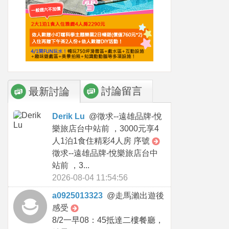
討論留言
最新討論
Derik Lu
@
徵求--遠雄品牌-悅
樂旅店台中站前 ，3000元享4
人1泊1食住精彩4人房 序號
徵求--遠雄品牌-悅樂旅店台中
站前 ，3...
2026-08-04 11:54:56
a0925013323
@
走馬瀨出遊後
感受
8/2一早08：45抵達二樓餐廳，