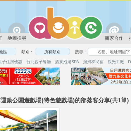
言
地圖搜尋
商家合作
類別：
搜尋：
親子住房優惠
台北親子餐廳
溫泉泡湯SPA
溜滑梯民宿
觀光工廠
D
運動公園遊戲場(特色遊戲場)的部落客分享(共1筆)