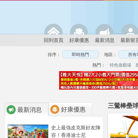
回到首頁
好康優惠
最新消息
最新留
排序：
地區：
熱門：
特色遊戲場
三鶯棒壘球
好康優惠
最新消息
史上最強皮克斯好友陣
容！香港迪士尼