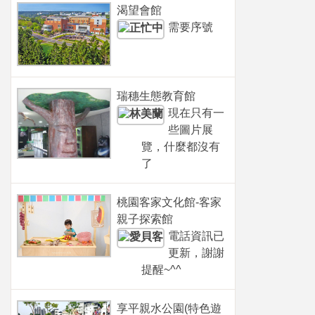
渴望會館
需要序號
瑞穗生態教育館
現在只有一
些圖片展
覽，什麼都沒有
了
桃園客家文化館-客家
親子探索館
電話資訊已
更新，謝謝
提醒~^^
享平親水公園(特色遊