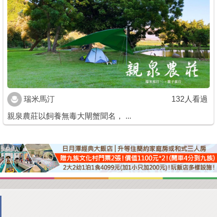
商家合作
推薦景點
討論區
瑞米馬汀
132人看過
聯絡我們
親泉農莊以飼養無毒大閘蟹聞名， ...
APP下載