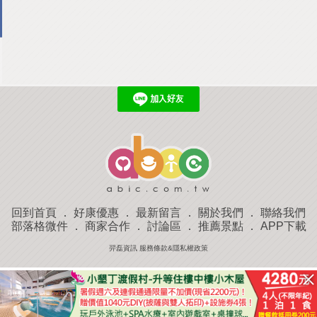
回到首頁
．
好康優惠
．
最新留言
．
關於我們
．
聯絡我們
部落格微件
．
商家合作
．
討論區
．
推薦景點
．
APP下載
羿磊資訊 服務條款&隱私權政策