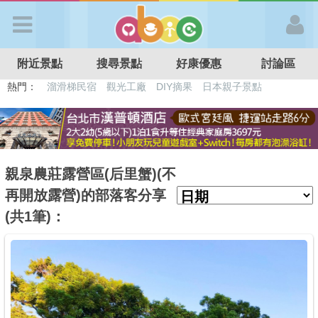
歡迎加入
附近景點
搜尋景點
好康優惠
討論區
APP登入
熱門：
溜滑梯民宿
觀光工廠
DIY摘果
日本親子景點
特色遊戲場
親子住房優惠
台北親子餐廳
溫泉泡湯SPA
首 頁
搜尋景點
親泉農莊露營區(后里蟹)(不
再開放露營)的部落客分享
好康優惠
(共1筆)：
最新消息
最新留言