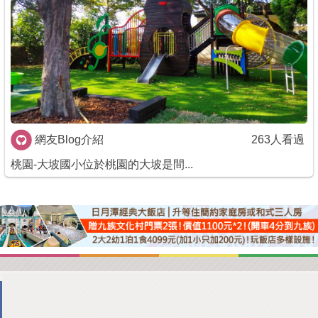
商家合作
推薦景點
討論區
網友Blog介紹
263人看過
聯絡我們
桃園-大坡國小位於桃園的大坡是間...
APP下載