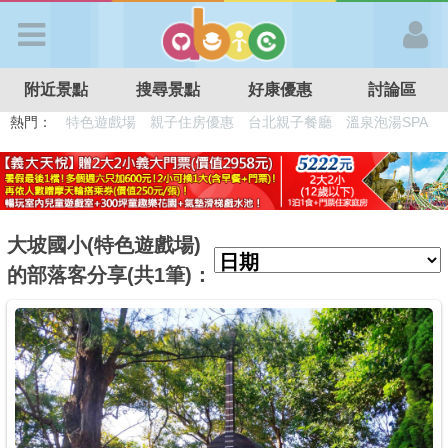
歡迎加入
附近景點
搜尋景點
好康優惠
討論區
APP登入
熱門：
特色遊戲場
親子住房優惠
台北親子餐廳
溫泉泡湯SPA
溜滑梯民宿
觀光工廠
DIY摘果
日本親子景點
首 頁
搜尋景點
大坡國小(特色遊戲場)
的部落客分享(共1筆)：
好康優惠
最新消息
最新留言