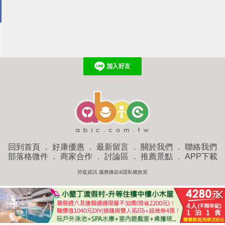
回到首頁
．
好康優惠
．
最新留言
．
關於我們
．
聯絡我們
部落格微件
．
商家合作
．
討論區
．
推薦景點
．
APP下載
羿磊資訊 服務條款&隱私權政策