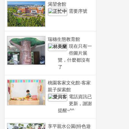
渴望會館
需要序號
瑞穗生態教育館
現在只有一
些圖片展
覽，什麼都沒有
了
桃園客家文化館-客家
親子探索館
電話資訊已
更新，謝謝
提醒~^^
享平親水公園(特色遊