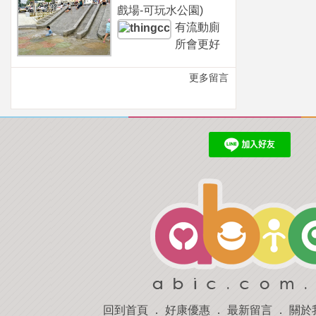
戲場-可玩水公園)
有流動廁
所會更好
更多留言
回到首頁
．
好康優惠
．
最新留言
．
關於