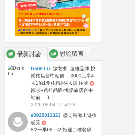
討論留言
最新討論
Derik Lu
@
徵求--遠雄品牌-悅
樂旅店台中站前 ，3000元享4
人1泊1食住精彩4人房 序號
徵求--遠雄品牌-悅樂旅店台中
站前 ，3...
2026-08-04 11:54:56
a0925013323
@
走馬瀨出遊後
感受
8/2一早08：45抵達二樓餐廳，