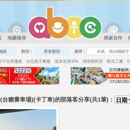
言
地圖搜尋
商家合作
類別：
搜尋：
親子住房優惠
台北親子餐廳
溫泉泡湯SPA
溜滑梯民宿
觀光工廠
D
場(台糖賽車場)(卡丁車)的部落客分享(共1筆)：