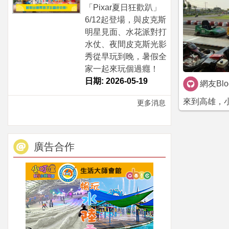
「Pixar夏日狂歡趴」
6/12起登場，與皮克斯
明星見面、水花派對打
水仗、夜間皮克斯光影
秀從早玩到晚，暑假全
家一起來玩個過癮！
日期: 2026-05-19
網友Bl
來到高雄，小
更多消息
廣告合作