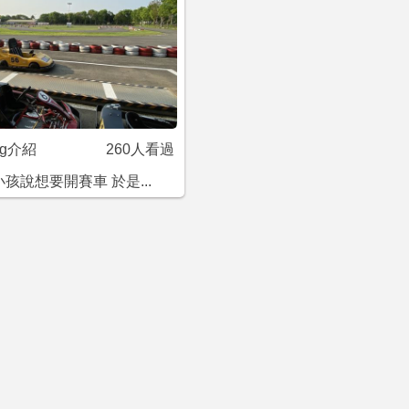
og介紹
260人看過
孩說想要開賽車 於是...