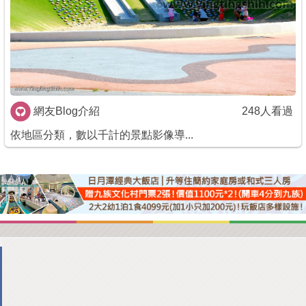
商家合作
推薦景點
討論區
網友Blog介紹
248人看過
依地區分類，數以千計的景點影像導...
聯絡我們
APP下載