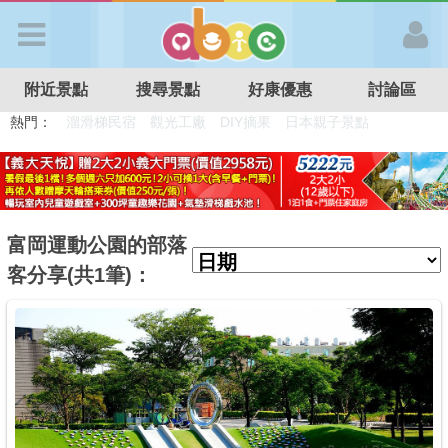
歡迎加入
附近景點
搜尋景點
好康優惠
討論區
APP登入
熱門：
溜滑梯民宿
觀光工廠
DIY摘果
日本親子景點
特色遊戲場
親子住房優惠
台北親子餐廳
溫泉泡湯SPA
首 頁
搜尋景點
富岡運動公園的部落
客分享(共1筆)：
好康優惠
最新消息
最新留言