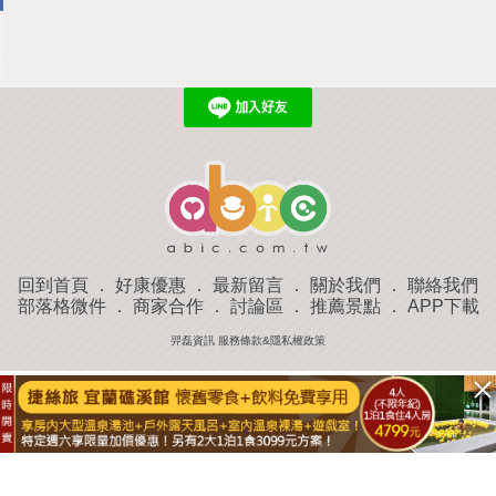
回到首頁
．
好康優惠
．
最新留言
．
關於我們
．
聯絡我們
部落格微件
．
商家合作
．
討論區
．
推薦景點
．
APP下載
羿磊資訊 服務條款&隱私權政策