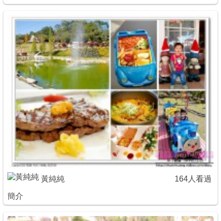
黃純純
164人看過
簡介