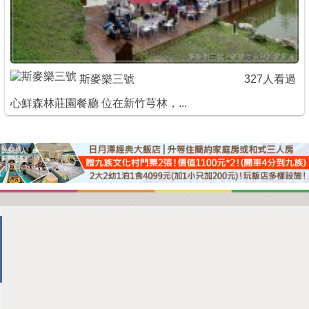
斯麥樂三號
327人看過
心鮮森林莊園餐廳 位在新竹芎林，...