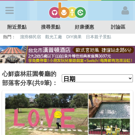
歡迎加入
附近景點
搜尋景點
好康優惠
討論區
APP登入
熱門：
溜滑梯民宿
觀光工廠
DIY摘果
日本親子景點
特色遊戲場
親子住房優惠
台北親子餐廳
溫泉泡湯SPA
首 頁
搜尋景點
心鮮森林莊園餐廳的
部落客分享(共9筆)：
好康優惠
最新消息
最新留言