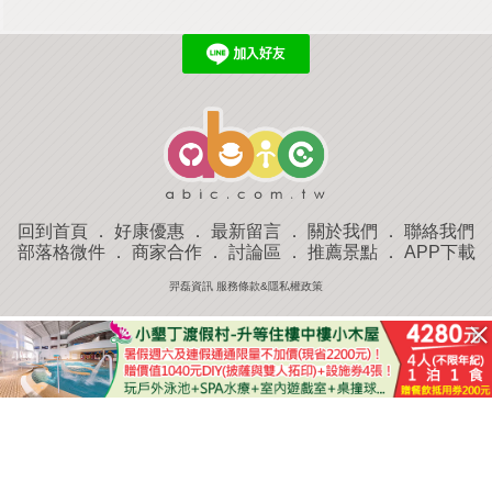
回到首頁
．
好康優惠
．
最新留言
．
關於我們
．
聯絡我們
部落格微件
．
商家合作
．
討論區
．
推薦景點
．
APP下載
羿磊資訊 服務條款&隱私權政策