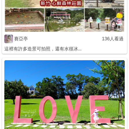
商家合作
推薦景點
賽亞亭
136人看過
討論區
這裡有許多造景可拍照，還有水很冰...
聯絡我們
APP下載