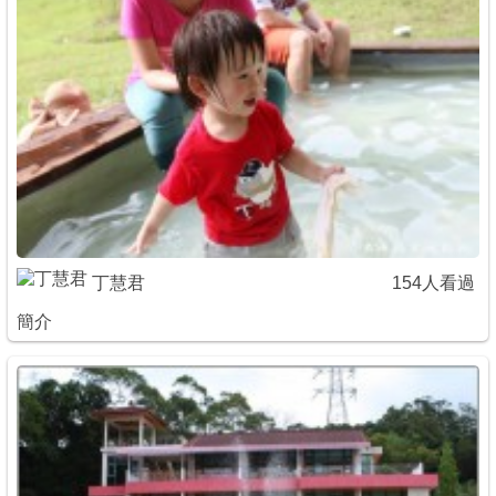
丁慧君
154人看過
簡介