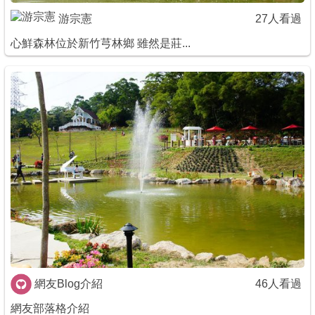
游宗憲
27人看過
心鮮森林位於新竹芎林鄉 雖然是莊...
網友Blog介紹
46人看過
網友部落格介紹