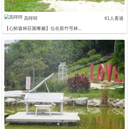
高咩咩
61人看過
【心鮮森林莊園餐廳】位在新竹芎林...