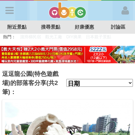
歡迎加入
附近景點
搜尋景點
好康優惠
討論區
APP登入
熱門：
溜滑梯民宿
觀光工廠
DIY摘果
日本親子景點
特色遊戲場
親子住房優惠
台北親子餐廳
溫泉泡湯SPA
首 頁
搜尋景點
逗逗龍公園(特色遊戲
場)的部落客分享(共2
好康優惠
筆)：
最新消息
最新留言