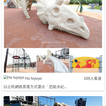
商家合作
推薦景點
討論區
聯絡我們
APP下載
Ho Ivyoyo
169人看過
以公民網路票選方式選出「恐龍水紀...