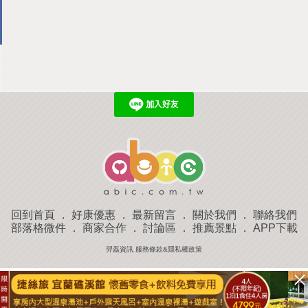
回到首頁
．
好康優惠
．
最新留言
．
關於我們
．
聯絡我們
部落格微件
．
商家合作
．
討論區
．
推薦景點
．
APP下載
羿磊資訊 服務條款&隱私權政策