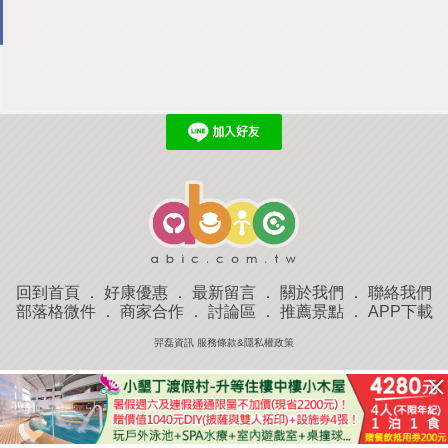
回到首頁
．
好康優惠
．
最新留言
．
關於我們
．
聯絡我們
部落格微件
．
商家合作
．
討論區
．
推薦景點
．
APP下載
羿磊資訊 服務條款&隱私權政策