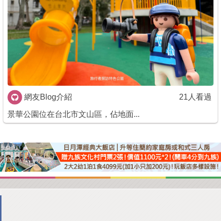
商家合作
推薦景點
討論區
網友Blog介紹
21人看過
聯絡我們
景華公園位在台北市文山區，佔地面...
APP下載