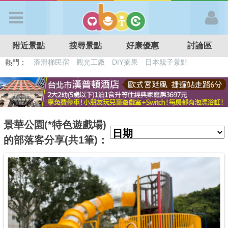
歡迎加入
附近景點
搜尋景點
好康優惠
討論區
APP登入
熱門：
溜滑梯民宿
觀光工廠
DIY摘果
日本親子景點
特色遊戲場
親子住房優惠
台北親子餐廳
溫泉泡湯SPA
首 頁
搜尋景點
景華公園(*特色遊戲場)
的部落客分享(共1筆)：
好康優惠
最新消息
最新留言