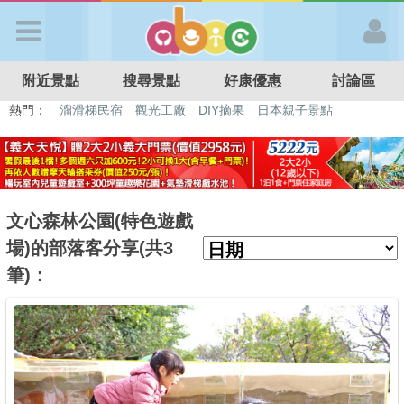
歡迎加入
附近景點
搜尋景點
好康優惠
討論區
APP登入
熱門：
溜滑梯民宿
觀光工廠
DIY摘果
日本親子景點
特色遊戲場
親子住房優惠
台北親子餐廳
溫泉泡湯SPA
首 頁
搜尋景點
文心森林公園(特色遊戲
場)的部落客分享(共3
好康優惠
筆)：
最新消息
最新留言