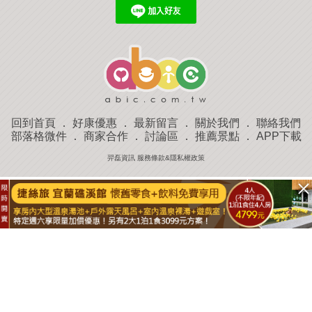
回到首頁
．
好康優惠
．
最新留言
．
關於我們
．
聯絡我們
部落格微件
．
商家合作
．
討論區
．
推薦景點
．
APP下載
羿磊資訊 服務條款&隱私權政策