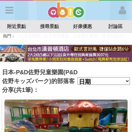
歡迎加入
附近景點
搜尋景點
好康優惠
討論區
APP登入
熱門：
溜滑梯民宿
觀光工廠
DIY摘果
日本親子景點
特色遊戲場
親子住房優惠
台北親子餐廳
溫泉泡湯SPA
首 頁
搜尋景點
日本-P&D佐野兒童樂園(P&D
佐野キッズパーク)的部落客
好康優惠
分享(共1筆)：
最新消息
最新留言