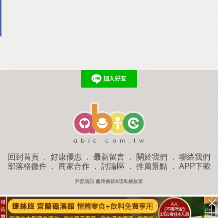
回到首頁
．
好康優惠
．
最新留言
．
關於我們
．
聯絡我們
部落格微件
．
商家合作
．
討論區
．
推薦景點
．
APP下載
羿磊資訊 服務條款&隱私權政策