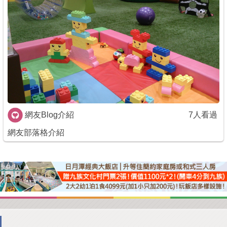
商家合作
推薦景點
討論區
聯絡我們
網友Blog介紹
7人看過
網友部落格介紹
APP下載