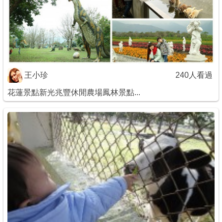
商家合作
推薦景點
王小珍
240人看過
討論區
花蓮景點新光兆豐休閒農場鳳林景點...
聯絡我們
APP下載