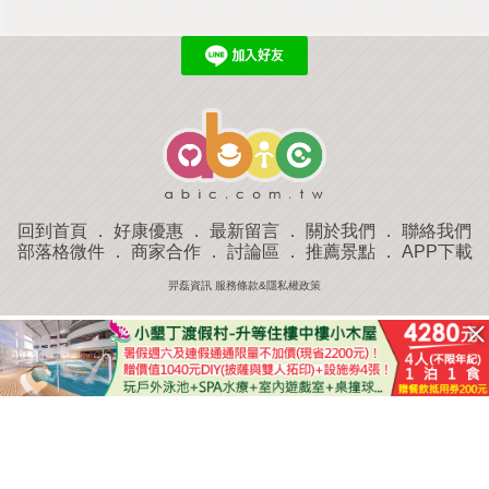
回到首頁
．
好康優惠
．
最新留言
．
關於我們
．
聯絡我們
部落格微件
．
商家合作
．
討論區
．
推薦景點
．
APP下載
羿磊資訊 服務條款&隱私權政策