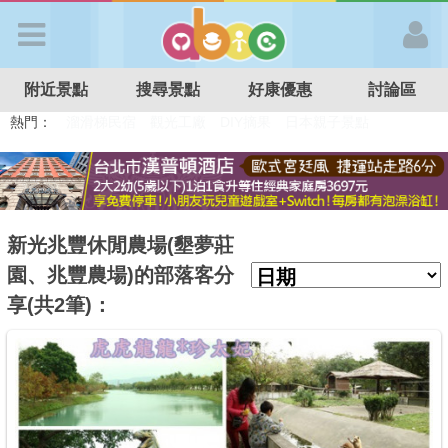
歡迎加入
附近景點
搜尋景點
好康優惠
討論區
APP登入
熱門：
溜滑梯民宿
觀光工廠
DIY摘果
日本親子景點
特色遊戲場
親子住房優惠
台北親子餐廳
溫泉泡湯SPA
首 頁
搜尋景點
新光兆豐休閒農場(墾夢莊
園、兆豐農場)的部落客分
好康優惠
享(共2筆)：
最新消息
最新留言