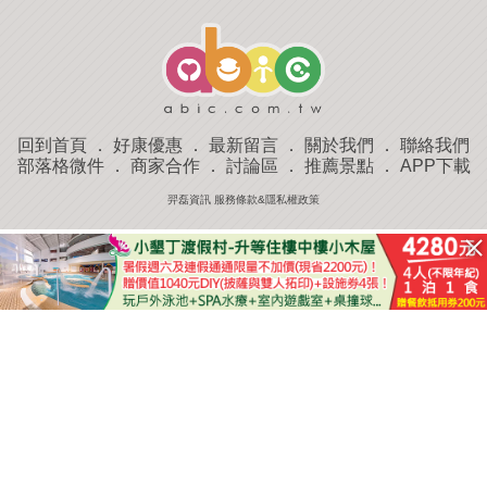
回到首頁
．
好康優惠
．
最新留言
．
關於我們
．
聯絡我們
部落格微件
．
商家合作
．
討論區
．
推薦景點
．
APP下載
羿磊資訊 服務條款&隱私權政策