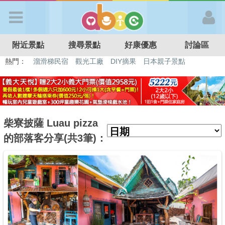
歡迎加入
附近景點
搜尋景點
好康優惠
討論區
APP登入
熱門：
溜滑梯民宿
觀光工廠
DIY摘果
日本親子景點
特色遊戲場
親子住房優惠
台北親子餐廳
溫泉泡湯SPA
首 頁
搜尋景點
柴寮披薩 Luau pizza
的部落客分享(共3筆)：
好康優惠
最新消息
最新留言