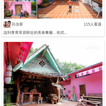
商家合作
推薦景點
呂佳蓉
115人看過
說到青青草原附近的美食餐廳，依武...
討論區
聯絡我們
APP下載