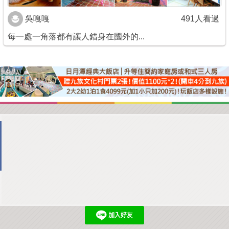
吳嘎嘎
491人看過
每一處一角落都有讓人錯身在國外的...