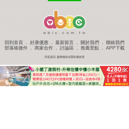
回到首頁
．
好康優惠
．
最新留言
．
關於我們
．
聯絡我們
部落格微件
．
商家合作
．
討論區
．
推薦景點
．
APP下載
羿磊資訊 服務條款&隱私權政策