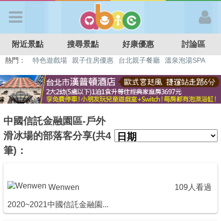
歡迎加入
附近景點
搜尋景點
好康優惠
討論區
APP登入
熱門：
特色遊戲場
親子住房優惠
台北親子餐廳
溫泉泡湯SPA
溜滑梯民宿
觀光工廠
DIY摘果
日本親子景點
首 頁
搜尋景點
中國信託金融園區-戶外
滑冰場的部落客分享(共4
好康優惠
筆)：
最新消息
Wenwen
109人看過
2020~2021中國信託金融園...
最新留言