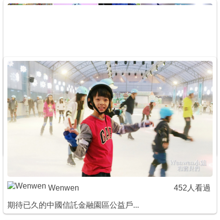
商家合作
推薦景點
討論區
聯絡我們
Wenwen
100人看過
APP下載
滑冰免出國~2019~2020中...
Wenwen
452人看過
期待已久的中國信託金融園區公益戶...