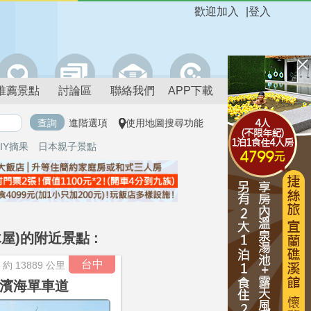
歡迎加入
|
登入
推薦景點
討論區
聯絡我們
APP下載
進階選項
使用地圖搜尋功能
IY摘果
日本親子景點
屋)的附近景點 :
進階搜尋
台中
約 13889 公里
濱海單車道