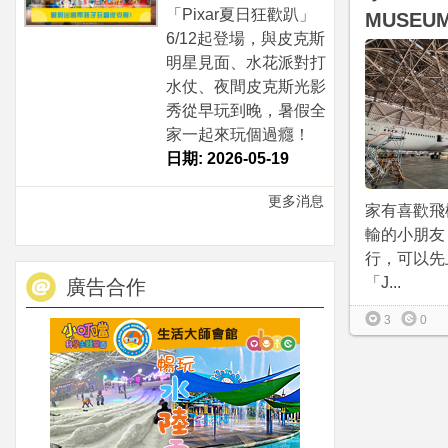
「Pixar夏日狂歡趴」
MUSEU
6/12起登場，與皮克斯
明星見面、水花派對打
水仗、夜間皮克斯光影
秀從早玩到晚，暑假全
家一起來玩個過癮！
日期: 2026-05-19
更多消息
家有喜歡飛
輸的小朋友
行，可以先
「J...
廣告合作
3
0