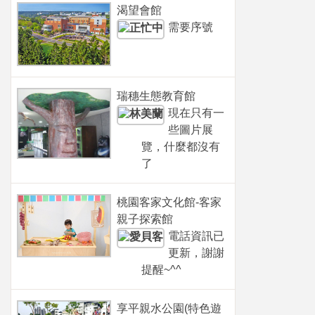
渴望會館
需要序號
瑞穗生態教育館
現在只有一
些圖片展
覽，什麼都沒有
了
桃園客家文化館-客家
親子探索館
電話資訊已
更新，謝謝
提醒~^^
享平親水公園(特色遊