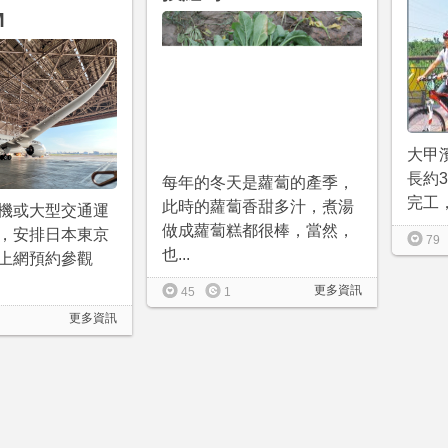
M
大甲
長約3
每年的冬天是蘿蔔的產季，
完工，
此時的蘿蔔香甜多汁，煮湯
機或大型交通運
做成蘿蔔糕都很棒，當然，
，安排日本東京
79
也...
上網預約參觀
更多資訊
45
1
更多資訊