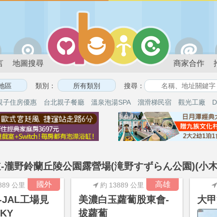
言
地圖搜尋
商家合作
類別：
搜尋：
親子住房優惠
台北親子餐廳
溫泉泡湯SPA
溜滑梯民宿
觀光工廠
D
-瀧野鈴蘭丘陵公園露營場(滝野すずらん公園)(小木
國外
高雄
889 公里
約 13889 公里
-JAL工場見
美濃白玉蘿蔔股東會-
大甲
SKY
拔蘿蔔