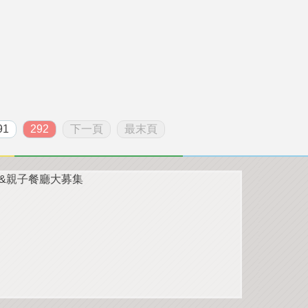
91
292
下一頁
最末頁
遊&親子餐廳大募集