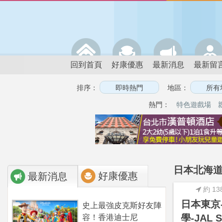
回到首頁
好康優惠
最新消息
最新留
排序：
地區：
熱門：
特色遊戲場
日本北海道
好康優惠
最新消息
約 13
日本東京
史上最強皮克斯好友陣
學-JAL 
容！香港迪士尼