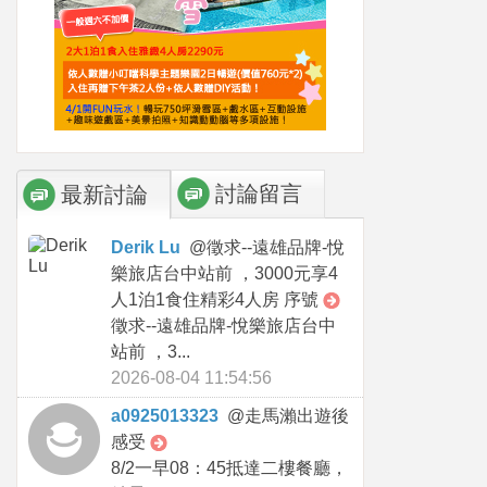
討論留言
最新討論
Derik Lu
@
徵求--遠雄品牌-悅
樂旅店台中站前 ，3000元享4
人1泊1食住精彩4人房 序號
徵求--遠雄品牌-悅樂旅店台中
站前 ，3...
2026-08-04 11:54:56
a0925013323
@
走馬瀨出遊後
感受
8/2一早08：45抵達二樓餐廳，