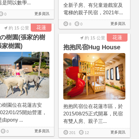
是間以數學...
全新子房、有兒童遊戲室及
電梯的親子民宿，2021年...
更多資訊
0
更多資訊
8
0
花蓮
約 15 公里
の樹園(張家的樹
花蓮
約 15 公里
張家樹園)
抱抱民宿Hug House
の樹園位在花蓮吉安
抱抱民宿位在花蓮市區，於
022/01/25開始營運，
2015/08/25正式開幕，民宿
pony ...
有雙人房、親子三...
更多資訊
0
更多資訊
201
12