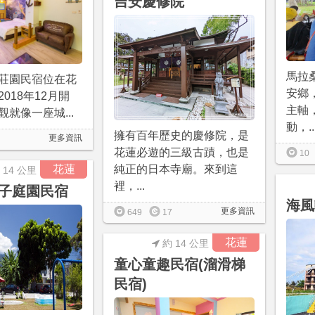
吉安慶修院
馬拉
莊園民宿位在花
安鄉
018年12月開
主軸
就像一座城...
動，..
擁有百年歷史的慶修院，是
更多資訊
花蓮必遊的三級古蹟，也是
10
花蓮
純正的日本寺廟。來到這
 14 公里
裡，...
子庭園民宿
海風
更多資訊
649
17
花蓮
約 14 公里
童心童趣民宿(溜滑梯
民宿)