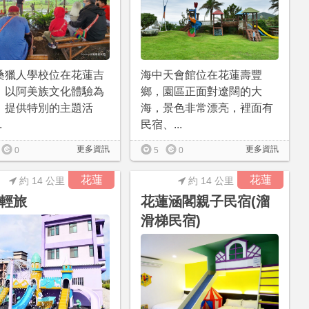
桑獵人學校位在花蓮吉
海中天會館位在花蓮壽豐
，以阿美族文化體驗為
鄉，園區正面對遼闊的大
，提供特別的主題活
海，景色非常漂亮，裡面有
.
民宿、...
更多資訊
更多資訊
0
5
0
花蓮
花蓮
約 14 公里
約 14 公里
輕旅
花蓮涵閣親子民宿(溜
滑梯民宿)