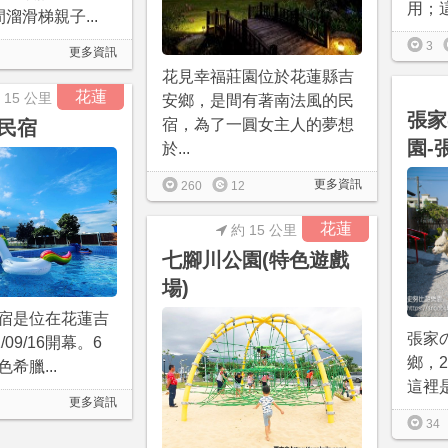
用；這
溜滑梯親子...
3
更多資訊
花見幸福莊園位於花蓮縣吉
花蓮
 15 公里
安鄉，是間有著南法風的民
張家
宿，為了一圓女主人的夢想
民宿
園-
於...
更多資訊
260
12
花蓮
約 15 公里
七腳川公園(特色遊戲
場)
宿是位在花蓮吉
張家
/09/16開幕。6
鄉，2
希臘...
這裡是由
更多資訊
34