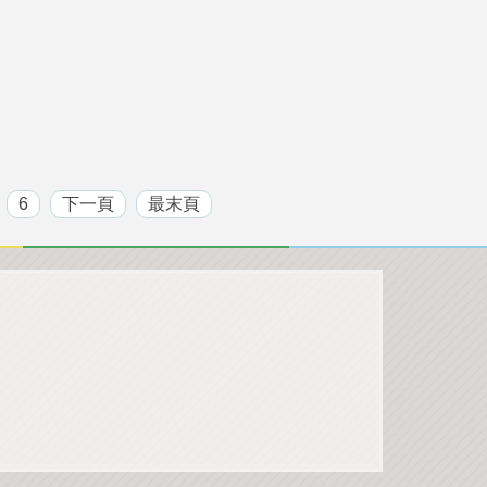
6
下一頁
最末頁