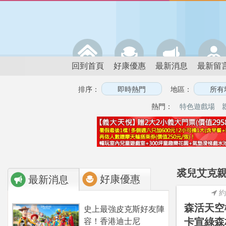
回到首頁
好康優惠
最新消息
最新留
排序：
地區：
熱門：
特色遊戲場
裘兒艾克親
好康優惠
最新消息
約
森活天空
史上最強皮克斯好友陣
卡宣綠森
容！香港迪士尼