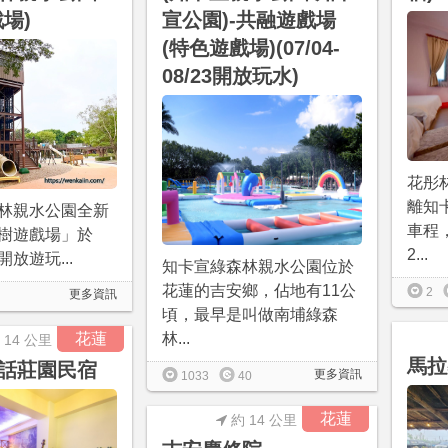
場)
宣公園)-共融遊戲場
(特色遊戲場)(07/04-
08/23開放玩水)
花彤
離知
林親水公園全新
車程
樹遊戲場」於
2...
9開放遊玩...
知卡宣綠森林親水公園位於
花蓮的吉安鄉，佔地有11公
2
更多資訊
頃，最早是叫做南埔綠森
花蓮
林...
 14 公里
馬拉
話莊園民宿
更多資訊
1033
40
花蓮
約 14 公里