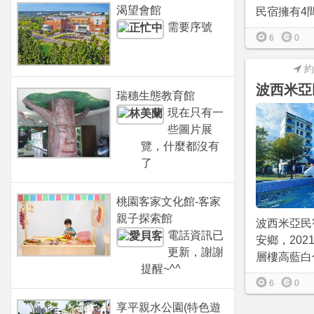
渴望會館
民宿擁有4間
需要序號
6
0
約
波西米亞
瑞穗生態教育館
現在只有一
些圖片展
覽，什麼都沒有
了
桃園客家文化館-客家
親子探索館
波西米亞民
電話資訊已
安鄉，2021
更新，謝謝
層樓高藍白色
提醒~^^
6
0
享平親水公園(特色遊