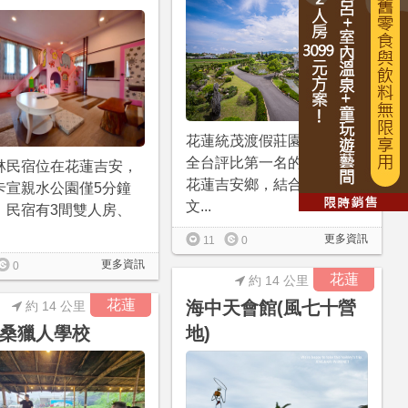
花蓮統茂渡假莊園，坐落在
全台評比第一名的幸福小鎮-
林民宿位在花蓮吉安，
花蓮吉安鄉，結合了地方
卡宣親水公園僅5分鐘
文...
，民宿有3間雙人房、
更多資訊
11
0
更多資訊
0
花蓮
約 14 公里
花蓮
海中天會館(風七十營
約 14 公里
桑獵人學校
地)