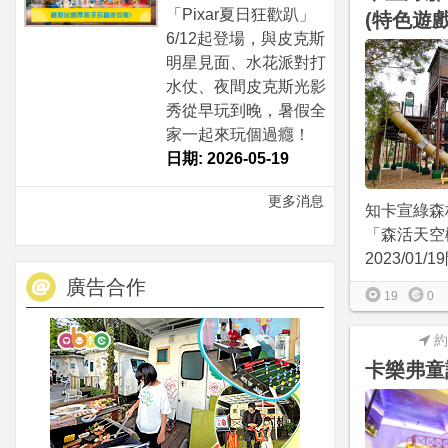
「Pixar夏日狂歡趴」
(特色遊戲
6/12起登場，與皮克斯
明星見面、水花派對打
水仗、夜間皮克斯光影
秀從早玩到晚，暑假全
家一起來玩個過癮！
日期: 2026-05-19
更多消息
知卡宣綠森
「森活天空
2023/01/1
廣告合作
19
0
約
卡樂弗童