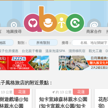
言
地圖搜尋
商家合作
類別：
搜尋：
親子住房優惠
台北親子餐廳
溫泉泡湯SPA
溜滑梯民宿
觀光工廠
D
子風格旅店的附近景點 :
花蓮
花蓮
 13 公里
約 13 公里
樹遊戲場@知
知卡宣綠森林親水公園
花彤
林親水公園
(知卡宣親水公園/知卡
宿)