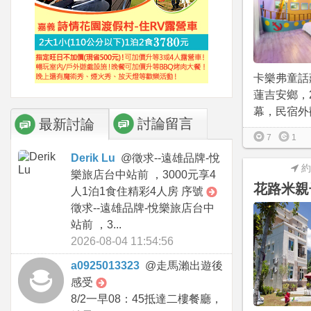
卡樂弗童話
蓮吉安鄉，2
幕，民宿外觀
討論留言
最新討論
7
1
Derik Lu
@
徵求--遠雄品牌-悅
約
樂旅店台中站前 ，3000元享4
花路米親
人1泊1食住精彩4人房 序號
徵求--遠雄品牌-悅樂旅店台中
站前 ，3...
2026-08-04 11:54:56
a0925013323
@
走馬瀨出遊後
感受
8/2一早08：45抵達二樓餐廳，