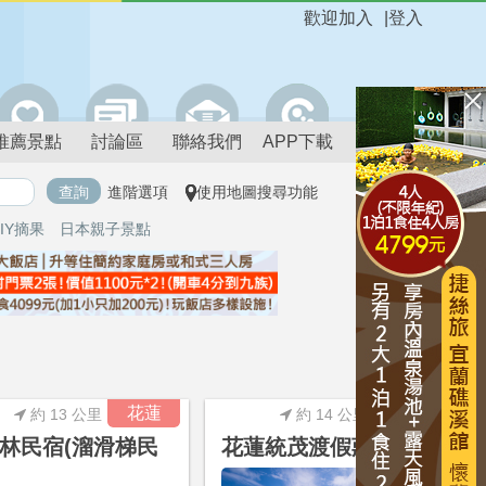
歡迎加入
|
登入
推薦景點
討論區
聯絡我們
APP下載
進階選項
使用地圖搜尋功能
IY摘果
日本親子景點
進階搜尋
花蓮
花蓮
約 13 公里
約 14 公里
林民宿(溜滑梯民
花蓮統茂渡假莊園