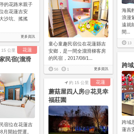
停的花路米親子
海風
位在花蓮吉安
浪漫
大沙坑、搖搖
遠就
間...
更多資訊
13
童心童趣民宿位在花蓮縣吉
花蓮
 15 公里
安鄉，是一間全溜滑梯客房
的民宿，2017/08/1...
家民宿(溜滑
跨域
更多資訊
56
1
花蓮
約 15 公里
蘑菇屋四人房@花見幸
福莊園
跨域
民宿位在花蓮吉
蓮吉安
年8月開始營運。