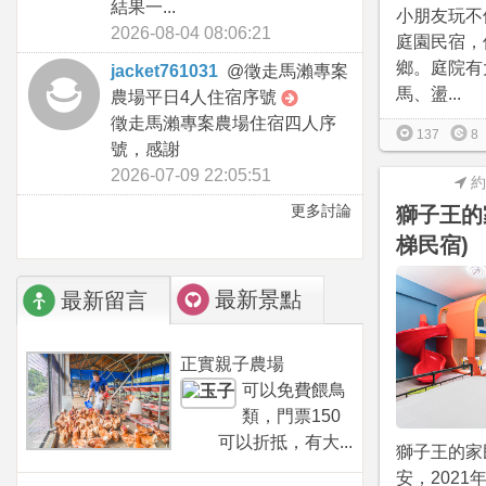
結果一...
小朋友玩不
2026-08-04 08:06:21
庭園民宿，
鄉。庭院有
jacket761031
@
徵走馬瀨專案
馬、盪...
農場平日4人住宿序號
徵走馬瀨專案農場住宿四人序
137
8
號，感謝
2026-07-09 22:05:51
約
更多討論
獅子王的
梯民宿)
最新景點
最新留言
正實親子農場
可以免費餵鳥
類，門票150
可以折抵，有大...
獅子王的家
安，2021