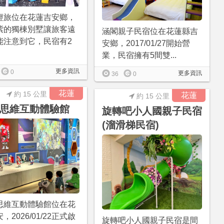
輕旅位在花蓮吉安鄉，
紫的獨棟別墅讓旅客遠
涵閣親子民宿位在花蓮縣吉
能注意到它，民宿有2
安鄉，2017/01/27開始營
業，民宿擁有5間雙...
更多資訊
0
更多資訊
36
0
花蓮
約 15 公里
花蓮
約 15 公里
思維互動體驗館
旋轉吧小人國親子民宿
(溜滑梯民宿)
思維互動體驗館位在花
，2026/01/22正式啟
旋轉吧小人國親子民宿是間