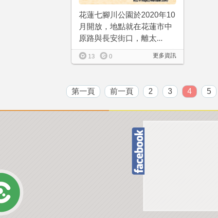
花蓮七腳川公園於2020年10
月開放，地點就在花蓮市中
原路與長安街口，離太...
更多資訊
13
0
第一頁
前一頁
2
3
4
5