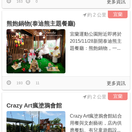
更多資訊
163
0
宜蘭
約 2 公里
熊飽鍋物(泰迪熊主題餐廳)
宜蘭運動公園附近即將於
2015/11/28新開泰迪熊主
題餐廳：熊飽鍋物，一...
更多資訊
193
11
宜蘭
約 2 公里
Crazy Art瘋塗鴉會館
Crazy Art瘋塗鴉會館結合
用餐與文創藝術，店內供
應餐點、有兒童遊戲設...