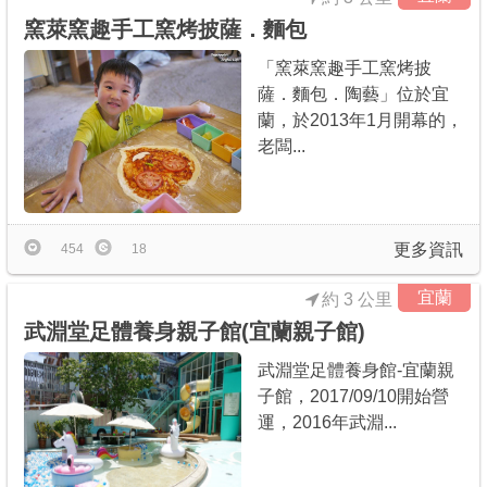
窯萊窯趣手工窯烤披薩．麵包
「窯萊窯趣手工窯烤披
薩．麵包．陶藝」位於宜
蘭，於2013年1月開幕的，
老闆...
更多資訊
454
18
宜蘭
約 3 公里
武淵堂足體養身親子館(宜蘭親子館)
武淵堂足體養身館-宜蘭親
子館，2017/09/10開始營
運，2016年武淵...