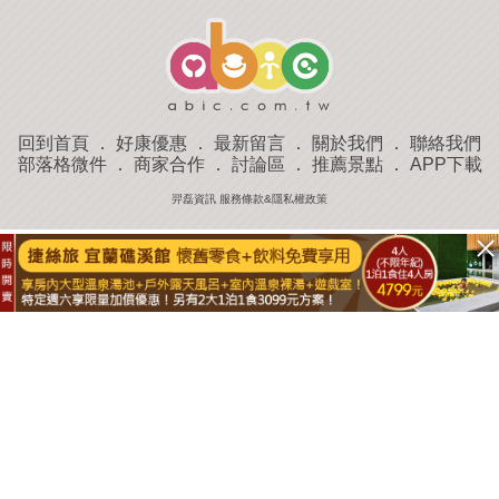
回到首頁
．
好康優惠
．
最新留言
．
關於我們
．
聯絡我們
部落格微件
．
商家合作
．
討論區
．
推薦景點
．
APP下載
羿磊資訊 服務條款&隱私權政策
收藏
評分
去過
附近景點
部落客分享