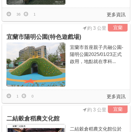
更多資訊
36
1
宜蘭
約 3 公里
宜蘭市陽明公園(特色遊戲場)
宜蘭市首座親子共融公園-
陽明公園2025/01/23正式
啟用，地點就在李科...
更多資訊
1
0
宜蘭
約 3 公里
二結穀倉稻農文化館
二結穀倉稻農文化館位於