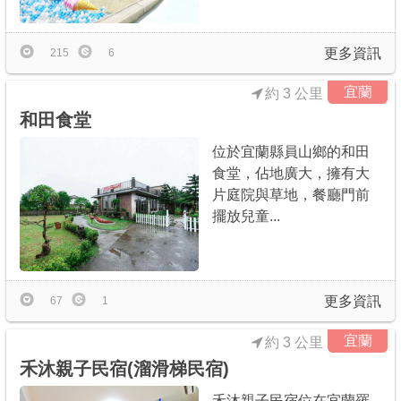
更多資訊
215
6
宜蘭
約 3 公里
和田食堂
位於宜蘭縣員山鄉的和田
食堂，佔地廣大，擁有大
片庭院與草地，餐廳門前
擺放兒童...
更多資訊
67
1
宜蘭
約 3 公里
禾沐親子民宿(溜滑梯民宿)
禾沐親子民宿位在宜蘭羅