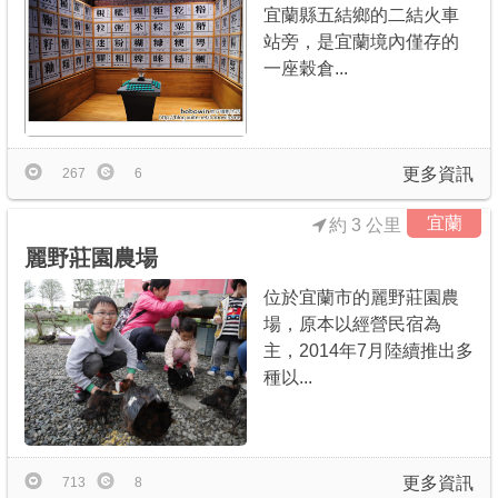
宜蘭縣五結鄉的二結火車
站旁，是宜蘭境內僅存的
一座穀倉...
更多資訊
267
6
宜蘭
約 3 公里
麗野莊園農場
位於宜蘭市的麗野莊園農
場，原本以經營民宿為
主，2014年7月陸續推出多
種以...
更多資訊
713
8