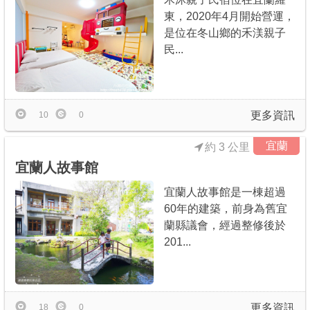
東，2020年4月開始營運，
是位在冬山鄉的禾渼親子
民...
更多資訊
10
0
宜蘭
約 3 公里
宜蘭人故事館
宜蘭人故事館是一棟超過
60年的建築，前身為舊宜
蘭縣議會，經過整修後於
201...
更多資訊
18
0