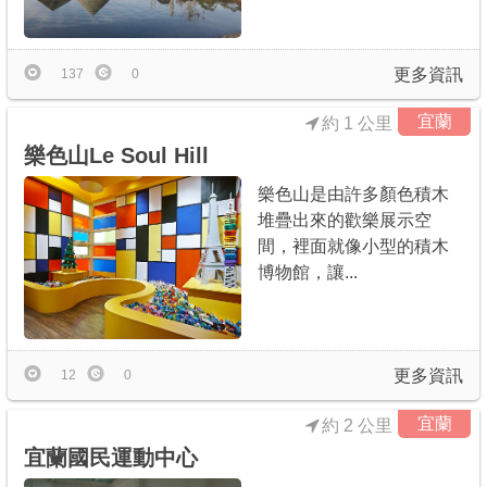
商家合作
更多資訊
137
0
推薦景點
宜蘭
約 1 公里
樂色山Le Soul Hill
討論區
樂色山是由許多顏色積木
堆疊出來的歡樂展示空
聯絡我們
間，裡面就像小型的積木
博物館，讓...
APP下載
更多資訊
12
0
宜蘭
約 2 公里
宜蘭國民運動中心