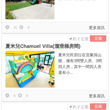
更多資訊
11
0
宜蘭
約 2 公里
夏米兒Chamuel Villa(溜滑梯房間)
夏米兒民宿位在宜蘭員山
鄉，擁有3間雙人房、3間
四人房，其中一間四人房
還有小...
更多資訊
0
0
宜蘭
約 2 公里