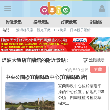
歡迎加入
附近景點
搜尋景點
好康優惠
討論區
APP登入
熱門：
溜滑梯民宿
觀光工廠
DIY摘果
日本親子景點
特色遊戲場
親子住房優惠
台北親子餐廳
溫泉泡湯SPA
首 頁
搜尋景點
煙波大飯店宜蘭館的附近景點 :
進階搜尋
宜蘭
約 560 公尺
好康優惠
中央公園@宜蘭縣政中心(宜蘭縣政府)
宜蘭縣政中心位於蘭陽平
最新消息
原的中心位置，佔地約238
公頃，四周種植各種花草
最新留言
樹木...