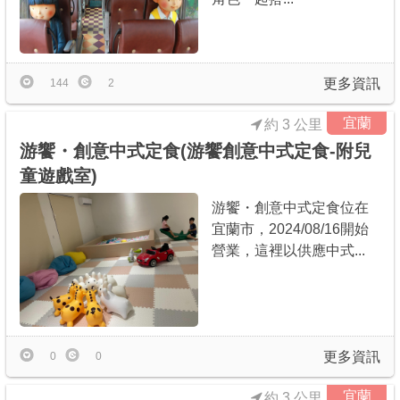
更多資訊
144
2
宜蘭
約 3 公里
游饗・創意中式定食(游饗創意中式定食-附兒
童遊戲室)
游饗・創意中式定食位在
宜蘭市，2024/08/16開始
營業，這裡以供應中式...
更多資訊
0
0
宜蘭
約 3 公里