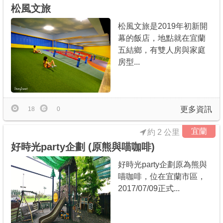
松風文旅
松風文旅是2019年初新開
幕的飯店，地點就在宜蘭
五結鄉，有雙人房與家庭
房型...
更多資訊
18
0
宜蘭
約 2 公里
好時光party企劃 (原熊與喵咖啡)
好時光party企劃原為熊與
喵咖啡，位在宜蘭市區，
2017/07/09正式...