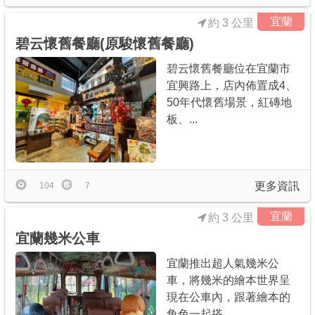
宜蘭
約 3 公里
碧云懷舊餐廳(原駿懷舊餐廳)
碧云懷舊餐廳位在宜蘭市
宜興路上，店內佈置成4、
50年代懷舊場景，紅磚地
板、...
更多資訊
104
7
宜蘭
約 3 公里
宜蘭幾米公車
宜蘭推出超人氣幾米公
車，將幾米的繪本世界呈
現在公車內，跟著繪本的
角色一起搭...