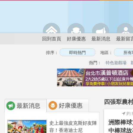
回到首頁
好康優惠
最新消息
最新留
排序：
地區：
熱門：
特色遊戲場
四張犁農村
好康優惠
最新消息
約 
洲際棒球
史上最強皮克斯好友陣
中棒球故
容！香港迪士尼