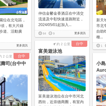
仲信金鬱金香酒店在中清交
流道及中彰快速道路附近，
園位在北屯區，
新天
2024/05/01起加入...
7公頃，有大片綠
市北
步道、活動廣
自助
更多資訊
84
9
種...
台中
約 2 公里
更多資訊
1
富美遊泳池
台中
約 2 公里
藏壽司(台中中
小島3
Aur
富美遊泳池位在台中市河北
西街，近崇德商圈，有室內