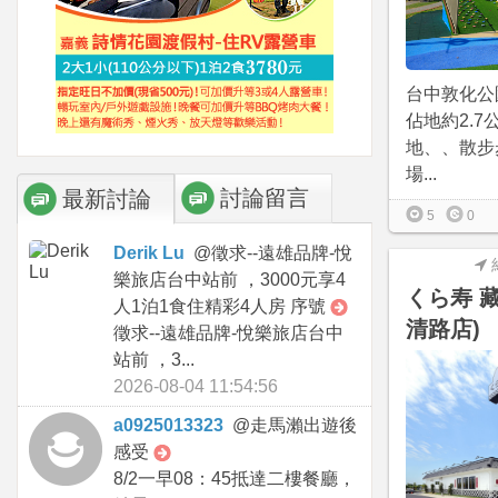
台中敦化公
佔地約2.
地、、散步
場...
討論留言
最新討論
5
0
Derik Lu
@
徵求--遠雄品牌-悅
樂旅店台中站前 ，3000元享4
くら寿 
人1泊1食住精彩4人房 序號
清路店)
徵求--遠雄品牌-悅樂旅店台中
站前 ，3...
2026-08-04 11:54:56
a0925013323
@
走馬瀨出遊後
感受
8/2一早08：45抵達二樓餐廳，