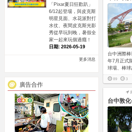
「Pixar夏日狂歡趴」
6/12起登場，與皮克斯
明星見面、水花派對打
水仗、夜間皮克斯光影
秀從早玩到晚，暑假全
家一起來玩個過癮！
日期: 2026-05-19
台中洲際棒
更多消息
年7月正式
球場、棒球故
89
3
廣告合作
台中敦化