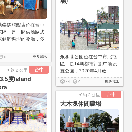
場)
地崇德旗艦店位在台中
屯區，是一間供應歐式
吃到飽料理的餐廳，多
永和巷公園位在台中市北屯
更多資訊
0
區，是14期都市計劃中新設
台中
約 2 公里
置公園，2020年4月啟...
.5度Island
更多資訊
44
0
ora
台中
約 2 公里
大木塊休閒農場