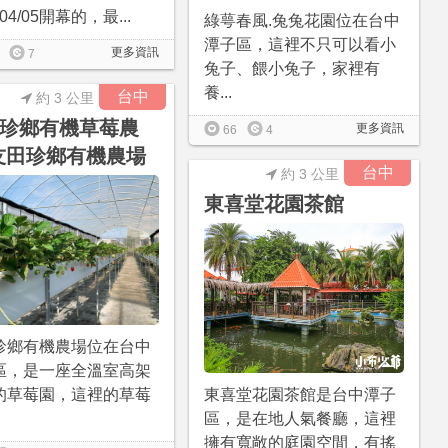
/04/05開幕的，最...
綠萼春風.兔兔花園位在台中
潭子區，這裡不只可以看小
更多資訊
7
兔子、餵小兔子，家裡有
養...
台中
約 3 公里
珍鄉有機草莓農
更多資訊
66
4
友田珍鄉有機農場
台中
約 3 公里
東喜堂花園茶館
珍鄉有機農場位在台中
區，是一座全溫室高架
的草莓園，這裡的草莓
東喜堂花園茶館是台中潭子
區，是在地人氣餐廳，這裡
擁有寬敞的庭園空間，有搖