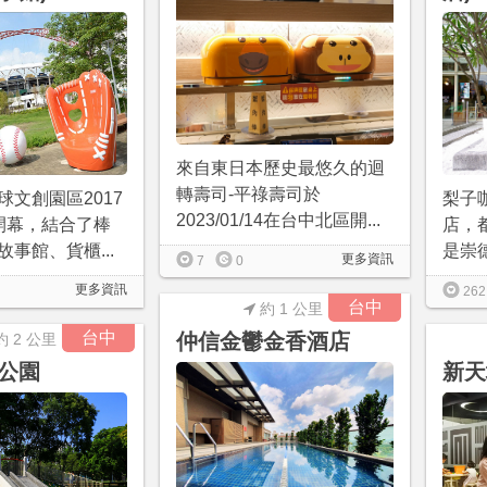
來自東日本歷史最悠久的迴
轉壽司-平祿壽司於
球文創園區2017
梨子
2023/01/14在台中北區開...
開幕，結合了棒
店，
事館、貨櫃...
是崇德店
更多資訊
7
0
更多資訊
262
台中
約 1 公里
台中
仲信金鬱金香酒店
約 2 公里
公園
新天