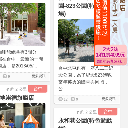
園-823公園(特色遊戲
場)
咖啡館總共有3間分
都在台中，最新的一間
，是2013/05/...
台中北屯也有一座八二三紀
念公園，為了紀念823砲戰
更多資訊
9
當年英勇的國軍與同胞，
台中
公...
約 2 公里
地崇德旗艦店
更多資訊
12
0
台中
約 2 公里
永和巷公園(特色遊戲