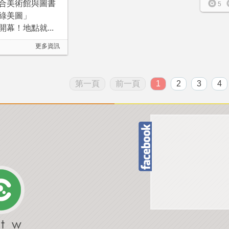
合美術館與圖書
5
綠美圖」
12開幕！地點就...
更多資訊
第一頁
前一頁
1
2
3
4