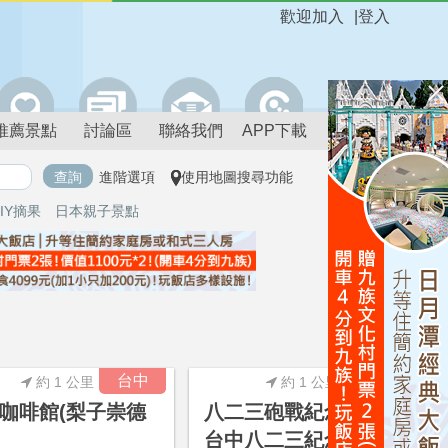
歡迎加入
|
登入
推薦景點
討論區
聯絡我們
APP下載
進階選項
使用地圖搜尋功能
IY摘果
日本親子景點
進階搜尋
台中
台中
約 1 公里
約 1 公里
咖啡館(梨子崇德
八二三砲戰紀念公園-
台中八二三紀念公