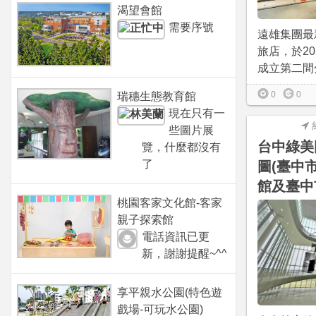
渴望會館
需要序號
遠雄集團最
旅店，於202
成立第二間分
0
0
瑞穗生態教育館
現在只有一
些圖片展
台中綠美
覽，什麼都沒有
了
圖(臺中
館及臺中
桃園客家文化館-客家
親子探索館
電話資訊已更
新，謝謝提醒~^^
享平親水公園(特色遊
戲場-可玩水公園)