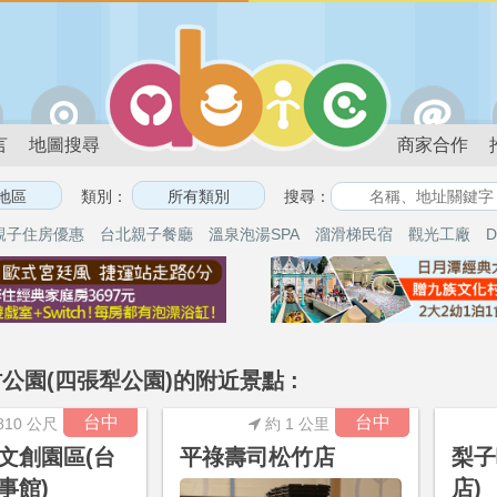
言
地圖搜尋
商家合作
類別：
搜尋：
親子住房優惠
台北親子餐廳
溫泉泡湯SPA
溜滑梯民宿
觀光工廠
D
公園(四張犁公園)的附近景點 :
台中
台中
810 公尺
約 1 公里
文創園區(台
平祿壽司松竹店
梨子
事館)
店)