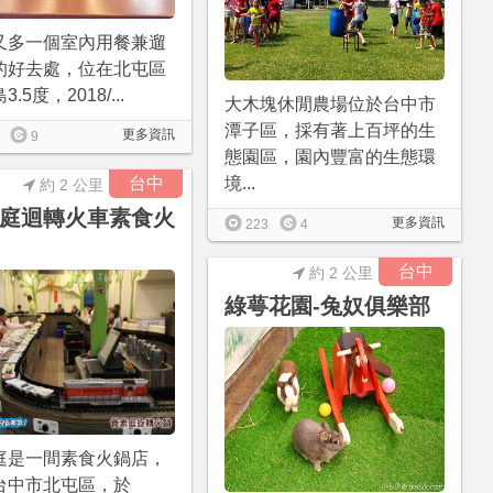
又多一個室內用餐兼遛
的好去處，位在北屯區
.5度，2018/...
大木塊休閒農場位於台中市
潭子區，採有著上百坪的生
更多資訊
9
態園區，園內豐富的生態環
台中
境...
約 2 公里
庭迴轉火車素食火
更多資訊
223
4
台中
約 2 公里
綠萼花園-兔奴俱樂部
庭是一間素食火鍋店，
台中市北屯區，於