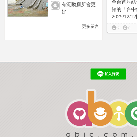
全台首座結
有流動廁所會更
館的「台中
好
2025/12/
更多留言
2
0