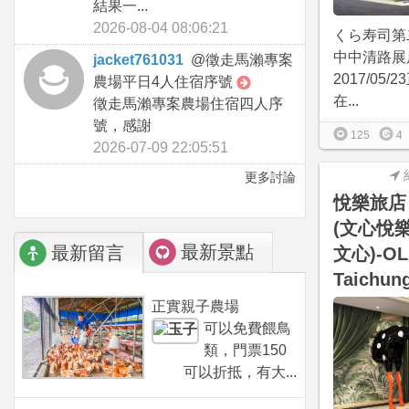
結果一...
2026-08-04 08:06:21
くら寿司第
中中清路展
jacket761031
@
徵走馬瀨專案
2017/05
農場平日4人住宿序號
在...
徵走馬瀨專案農場住宿四人序
號，感謝
125
4
2026-07-09 22:05:51
更多討論
悅樂旅店
(文心悅樂
最新景點
最新留言
文心)-OLA
Taichun
正實親子農場
可以免費餵鳥
類，門票150
可以折抵，有大...