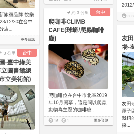
2012
台中
約 3 公里
新旅宿品牌-悅樂
308
爬咖啡CLIMB
3/12/30在台中
店...
CAFE(球蟒/爬蟲咖啡
廳)
友田
更多資訊
場-
台中
約 3 公里
圖-臺中綠美
市立圖書館總
市立美術館)
爬咖啡位在台中市北區2019
年10月開幕，這是間以爬蟲
友田
動物為主題的咖啡廳，...
潭子
栽植
更多資訊
16
1
採...