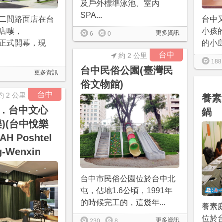
及戶外標準泳池、室內
SPA...
二間路面店在台
台中
店嘍，
小孩
更多資訊
6
0
/23正式開幕，現
的小島3
台中
約 2 公里
188
台中民俗公園(臺灣民
更多資訊
俗文物館)
台中
約 2 公里
養素
．台中文心
鍋
)(台中悅樂
H Poshtel
g-Wenxin
台中市民俗公園位於台中北
屯，佔地1.6公頃，1991年
的時候完工的，這幾年...
養素
位於
更多資訊
230
8