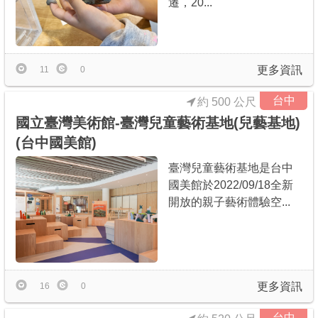
遷，20...
商家合作
推薦景點
更多資訊
11
0
台中
約 500 公尺
討論區
國立臺灣美術館-臺灣兒童藝術基地(兒藝基地)
(台中國美館)
聯絡我們
臺灣兒童藝術基地是台中
國美館於2022/09/18全新
開放的親子藝術體驗空...
APP下載
更多資訊
16
0
台中