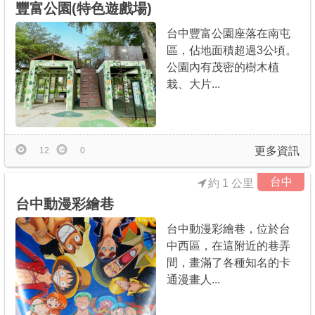
豐富公園(特色遊戲場)
台中豐富公園座落在南屯
區，佔地面積超過3公頃。
公園內有茂密的樹木植
栽、大片...
更多資訊
12
0
台中
約 1 公里
台中動漫彩繪巷
台中動漫彩繪巷，位於台
中西區，在這附近的巷弄
間，畫滿了各種知名的卡
通漫畫人...