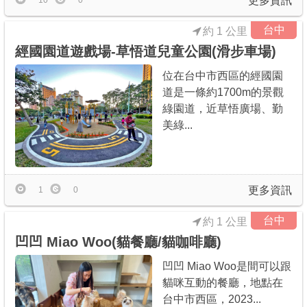
更多資訊
10
0
台中
約 1 公里
經國園道遊戲場-草悟道兒童公園(滑步車場)
位在台中市西區的經國園
道是一條約1700m的景觀
綠園道，近草悟廣場、勤
美綠...
更多資訊
1
0
台中
約 1 公里
凹凹 Miao Woo(貓餐廳/貓咖啡廳)
凹凹 Miao Woo是間可以跟
貓咪互動的餐廳，地點在
台中市西區，2023...