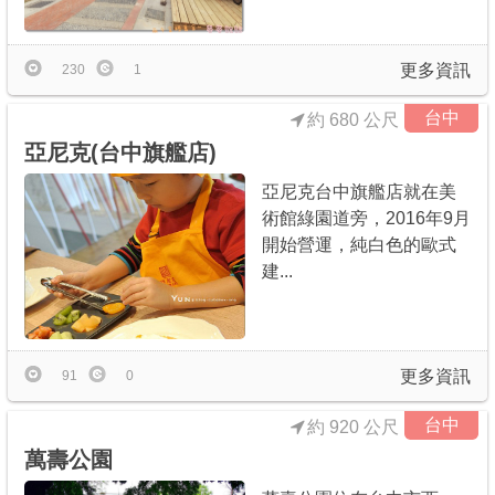
更多資訊
230
1
台中
約 680 公尺
亞尼克(台中旗艦店)
亞尼克台中旗艦店就在美
術館綠園道旁，2016年9月
開始營運，純白色的歐式
建...
更多資訊
91
0
台中
約 920 公尺
萬壽公園