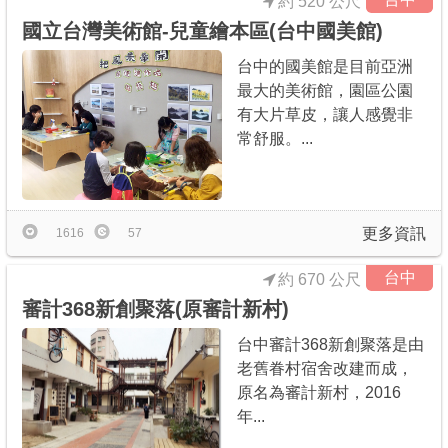
約 520 公尺
國立台灣美術館-兒童繪本區(台中國美館)
台中的國美館是目前亞洲
最大的美術館，園區公園
有大片草皮，讓人感覺非
常舒服。...
更多資訊
1616
57
台中
約 670 公尺
審計368新創聚落(原審計新村)
台中審計368新創聚落是由
老舊眷村宿舍改建而成，
原名為審計新村，2016
年...