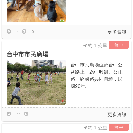
更多資訊
4
0
台中
約 1 公里
台中市市民廣場
台中市民廣場位於台中公
益路上，為中興街、公正
路、經國路共同圍繞，民
國90年...
更多資訊
44
1
台中
約 1 公里