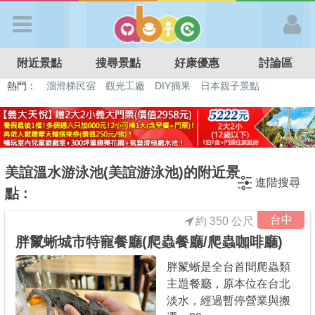
歡迎加入
附近景點
搜尋景點
好康優惠
討論區
APP登入
熱門：
溜滑梯民宿
觀光工廠
DIY摘果
日本親子景點
特色遊戲場
親子住房優惠
台北親子餐廳
溫泉泡湯SPA
首 頁
搜尋景點
美誼溫水游泳池(美誼游泳池)的附近景
進階搜尋
點 :
好康優惠
台中
約 350 公尺
胖鬣蜥城市特寵餐廳(爬蟲餐廳/爬蟲咖啡廳)
最新消息
胖鬣蜥是全台首間爬蟲類
主題餐廳，原本位在台北
最新留言
淡水，經過暫停營業與搬