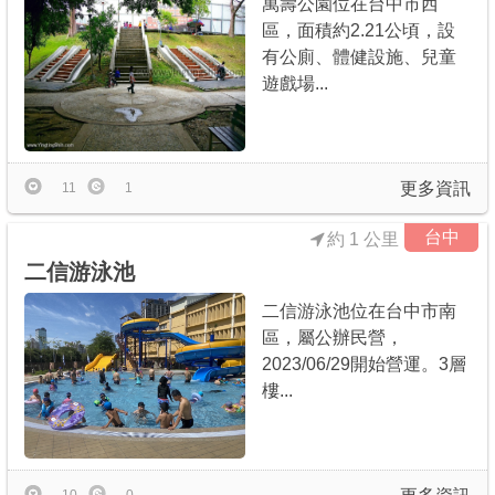
萬壽公園位在台中市西
區，面積約2.21公頃，設
有公廁、體健設施、兒童
遊戲場...
更多資訊
11
1
台中
約 1 公里
二信游泳池
二信游泳池位在台中市南
區，屬公辦民營，
2023/06/29開始營運。3層
樓...