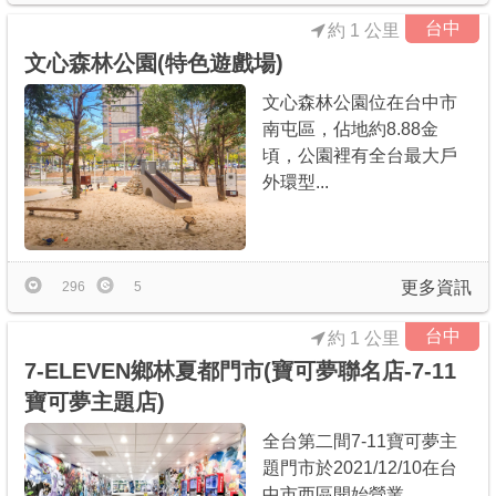
台中
約 1 公里
文心森林公園(特色遊戲場)
文心森林公園位在台中市
南屯區，佔地約8.88金
頃，公園裡有全台最大戶
外環型...
更多資訊
296
5
台中
約 1 公里
7-ELEVEN鄉林夏都門市(寶可夢聯名店-7-11
寶可夢主題店)
全台第二間7-11寶可夢主
題門市於2021/12/10在台
中市西區開始營業...