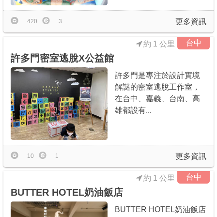
更多資訊
420
3
台中
約 1 公里
許多門密室逃脫X公益館
許多門是專注於設計實境
解謎的密室逃脫工作室，
在台中、嘉義、台南、高
雄都設有...
更多資訊
10
1
台中
約 1 公里
BUTTER HOTEL奶油飯店
BUTTER HOTEL奶油飯店