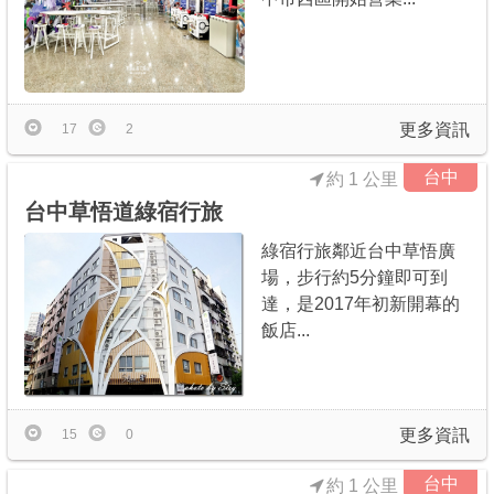
更多資訊
17
2
台中
約 1 公里
台中草悟道綠宿行旅
綠宿行旅鄰近台中草悟廣
場，步行約5分鐘即可到
達，是2017年初新開幕的
飯店...
更多資訊
15
0
台中
約 1 公里