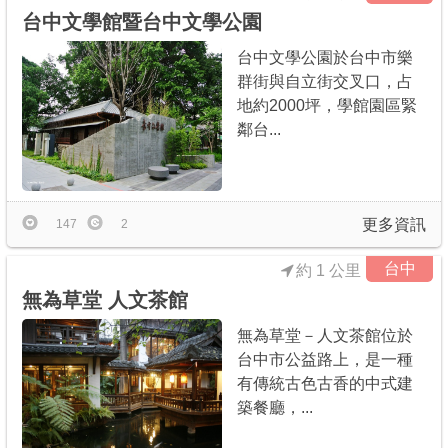
台中文學館暨台中文學公園
台中文學公園於台中市樂
群街與自立街交叉口，占
地約2000坪，學館園區緊
鄰台...
更多資訊
147
2
台中
約 1 公里
無為草堂 人文茶館
無為草堂－人文茶館位於
台中市公益路上，是一種
有傳統古色古香的中式建
築餐廳，...