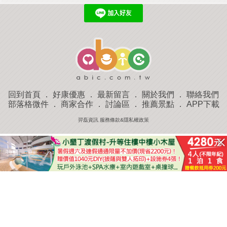
回到首頁
．
好康優惠
．
最新留言
．
關於我們
．
聯絡我們
部落格微件
．
商家合作
．
討論區
．
推薦景點
．
APP下載
羿磊資訊 服務條款&隱私權政策