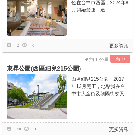
位在台中市西區，2024年8
月開始營運。這...
更多資訊
2
0
台中
約 1 公里
東昇公園(西區細兒215公園)
西區細兒215公園，2017
年12月完工，地點就在台
中市大全街及朝陽街交叉...
更多資訊
48
1