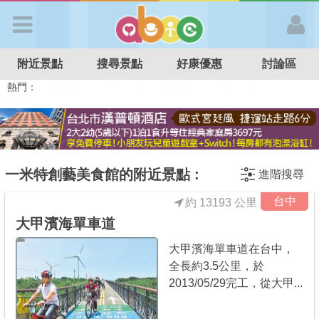
歡迎加入
附近景點
搜尋景點
好康優惠
討論區
APP登入
熱門：
溜滑梯民宿
觀光工廠
DIY摘果
日本親子景點
特色遊戲場
親子住房優惠
台北親子餐廳
溫泉泡湯SPA
首 頁
搜尋景點
一米特創藝美食館的附近景點 :
進階搜尋
台中
約 13193 公里
好康優惠
大甲濱海單車道
大甲濱海單車道在台中，
最新消息
全長約3.5公里，於
2013/05/29完工，從大甲...
最新留言