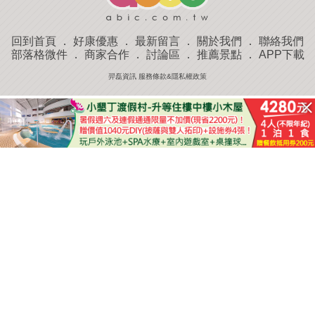
回到首頁
．
好康優惠
．
最新留言
．
關於我們
．
聯絡我們
部落格微件
．
商家合作
．
討論區
．
推薦景點
．
APP下載
羿磊資訊 服務條款&隱私權政策
收藏
評分
去過
附近景點
部落客分享