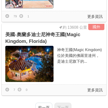
商家合作
更多資訊
79
1
推薦景點
國外
約 13608 公里
美國-奧蘭多迪士尼神奇王國(Magic
討論區
Kingdom, Florida)
神奇王國(Magic Kingdom)
聯絡我們
位於美國的佛羅里達州，
是迪士尼旗下的...
APP下載
更多資訊
7
0
前一頁
下一頁