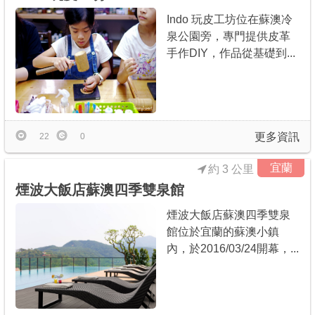
Indo 玩皮工坊位在蘇澳冷
泉公園旁，專門提供皮革
手作DIY，作品從基礎到...
更多資訊
22
0
宜蘭
約 3 公里
煙波大飯店蘇澳四季雙泉館
煙波大飯店蘇澳四季雙泉
館位於宜蘭的蘇澳小鎮
內，於2016/03/24開幕，...