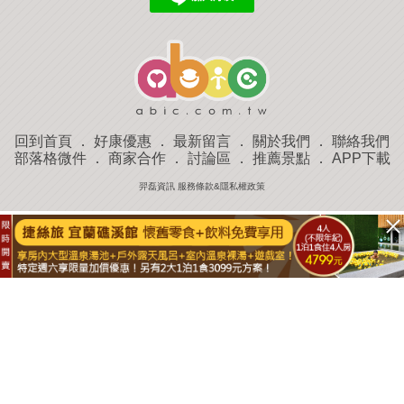
回到首頁
．
好康優惠
．
最新留言
．
關於我們
．
聯絡我們
部落格微件
．
商家合作
．
討論區
．
推薦景點
．
APP下載
羿磊資訊 服務條款&隱私權政策