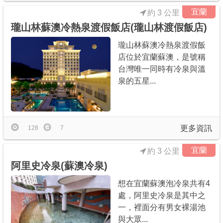
宜蘭
約 3 公里
瓏山林蘇澳冷熱泉渡假飯店(瓏山林渡假飯店)
瓏山林蘇澳冷熱泉渡假飯
店位於宜蘭蘇澳，是號稱
台灣唯一同時有冷泉與溫
泉的五星...
更多資訊
128
7
宜蘭
約 3 公里
阿里史冷泉(蘇澳冷泉)
想在宜蘭蘇澳泡冷泉共有4
處，阿里史冷泉是其中之
一，裡面分有男女裸湯池
與大眾...