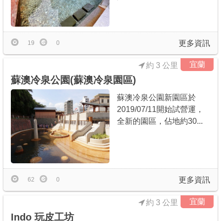
更多資訊
19
0
宜蘭
約 3 公里
蘇澳冷泉公園(蘇澳冷泉園區)
蘇澳冷泉公園新園區於
2019/07/11開始試營運，
全新的園區，佔地約30...
更多資訊
62
0
宜蘭
約 3 公里
Indo 玩皮工坊