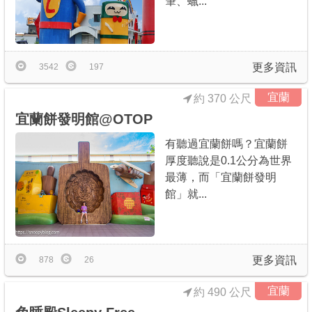
筆、蠟...
商家合作
更多資訊
推薦景點
3542
197
宜蘭
約 370 公尺
討論區
宜蘭餅發明館@OTOP
有聽過宜蘭餅嗎？宜蘭餅
聯絡我們
厚度聽說是0.1公分為世界
最薄，而「宜蘭餅發明
館」就...
APP下載
更多資訊
878
26
宜蘭
約 490 公尺