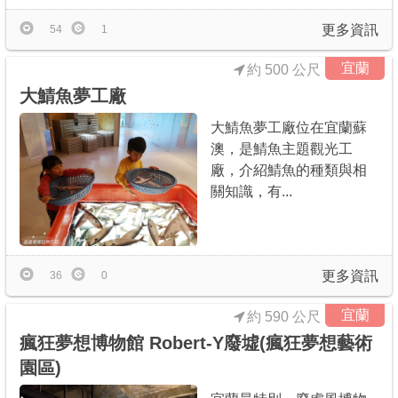
更多資訊
54
1
宜蘭
約 500 公尺
大鯖魚夢工廠
大鯖魚夢工廠位在宜蘭蘇
澳，是鯖魚主題觀光工
廠，介紹鯖魚的種類與相
關知識，有...
更多資訊
36
0
宜蘭
約 590 公尺
瘋狂夢想博物館 Robert-Y廢墟(瘋狂夢想藝術
園區)