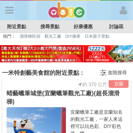
歡迎加入
附近景點
搜尋景點
好康優惠
討論區
APP登入
熱門：
溜滑梯民宿
觀光工廠
DIY摘果
日本親子景點
特色遊戲場
親子住房優惠
台北親子餐廳
溫泉泡湯SPA
首 頁
搜尋景點
一米特創藝美食館的附近景點 :
進階搜尋
宜蘭
約 370 公尺
好康優惠
蜡藝蠟筆城堡(宜蘭蠟筆觀光工廠)(超長溜滑
梯)
最新消息
宜蘭蠟筆工廠是宜蘭知名
的觀光工廠，一家人來這
最新留言
裡可以玩色彩、DIY彩色