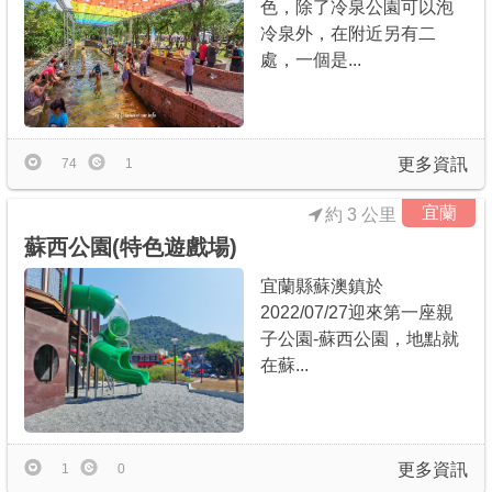
色，除了冷泉公園可以泡
冷泉外，在附近另有二
處，一個是...
更多資訊
74
1
宜蘭
約 3 公里
蘇西公園(特色遊戲場)
宜蘭縣蘇澳鎮於
2022/07/27迎來第一座親
子公園-蘇西公園，地點就
在蘇...
更多資訊
1
0