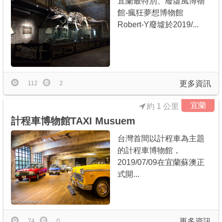
宜蘭最特別、廢虛風博物
館-瘋狂夢想博物館
Robert-Y廢墟於2019/...
更多資訊
112
2
宜蘭
約 1 公里
計程車博物館TAXI Musuem
台灣首間以計程車為主題
的計程車博物館，
2019/07/09在宜蘭蘇澳正
式開...
更多資訊
74
0