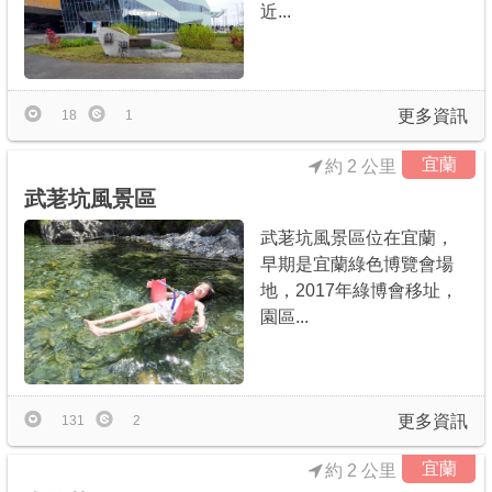
近...
更多資訊
18
1
宜蘭
約 2 公里
武荖坑風景區
武荖坑風景區位在宜蘭，
早期是宜蘭綠色博覽會場
地，2017年綠博會移址，
園區...
更多資訊
131
2
宜蘭
約 2 公里