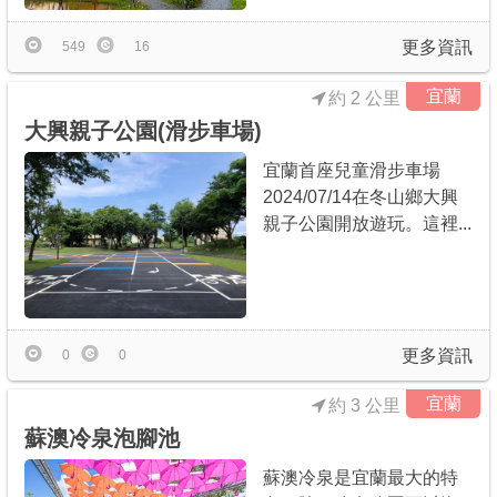
更多資訊
549
16
宜蘭
約 2 公里
大興親子公園(滑步車場)
宜蘭首座兒童滑步車場
2024/07/14在冬山鄉大興
親子公園開放遊玩。這裡...
更多資訊
0
0
宜蘭
約 3 公里
蘇澳冷泉泡腳池
蘇澳冷泉是宜蘭最大的特