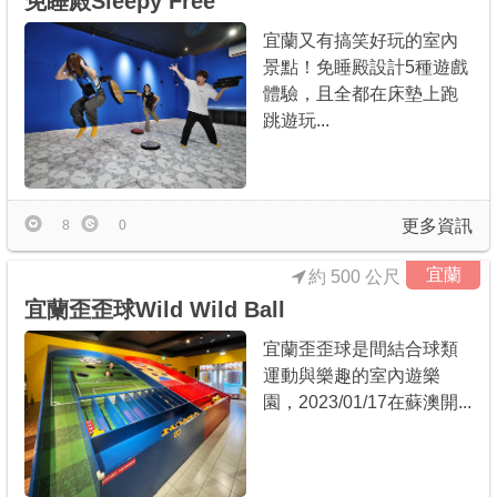
免睡殿Sleepy Free
宜蘭又有搞笑好玩的室內
景點！免睡殿設計5種遊戲
體驗，且全都在床墊上跑
跳遊玩...
更多資訊
8
0
宜蘭
約 500 公尺
宜蘭歪歪球Wild Wild Ball
宜蘭歪歪球是間結合球類
運動與樂趣的室內遊樂
園，2023/01/17在蘇澳開...