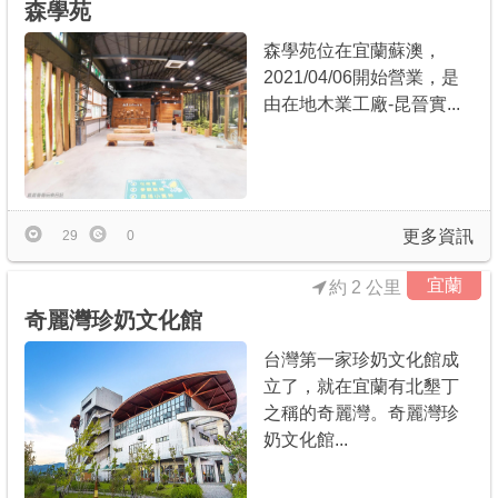
森學苑
森學苑位在宜蘭蘇澳，
2021/04/06開始營業，是
由在地木業工廠-昆晉實...
更多資訊
29
0
宜蘭
約 2 公里
奇麗灣珍奶文化館
台灣第一家珍奶文化館成
立了，就在宜蘭有北墾丁
之稱的奇麗灣。奇麗灣珍
奶文化館...