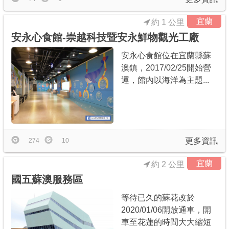
宜蘭
約 1 公里
安永心食館-崇越科技暨安永鮮物觀光工廠
安永心食館位在宜蘭縣蘇
澳鎮，2017/02/25開始營
運，館內以海洋為主題...
更多資訊
274
10
宜蘭
約 2 公里
國五蘇澳服務區
等待已久的蘇花改於
2020/01/06開放通車，開
車至花蓮的時間大大縮短