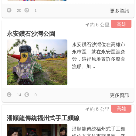
更多資訊
20
1
高雄
約 6 公里
永安鑽石沙灣公園
永安鑽石沙灣位在高雄市
永巿區，就在永安區漁會
旁，這裡原堆置許多廢棄
漁船、舢...
更多資訊
14
0
高雄
約 6 公里
潘順龍傳統福州式手工麵線
潘順龍傳統福州式手工麵