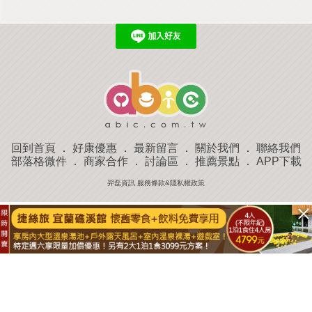
回到首頁
．
好康優惠
．
最新留言
．
關於我們
．
聯絡我們
部落格微件
．
商家合作
．
討論區
．
推薦景點
．
APP下載
羿磊資訊 服務條款&隱私權政策