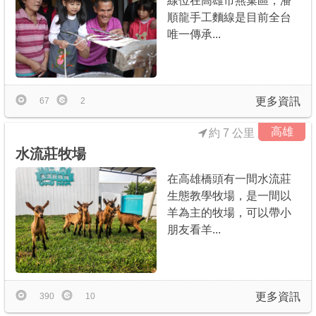
線位在高雄市燕巢區，潘
順龍手工麵線是目前全台
唯一傳承...
更多資訊
67
2
高雄
約 7 公里
水流莊牧場
在高雄橋頭有一間水流莊
生態教學牧場，是一間以
羊為主的牧場，可以帶小
朋友看羊...
更多資訊
390
10