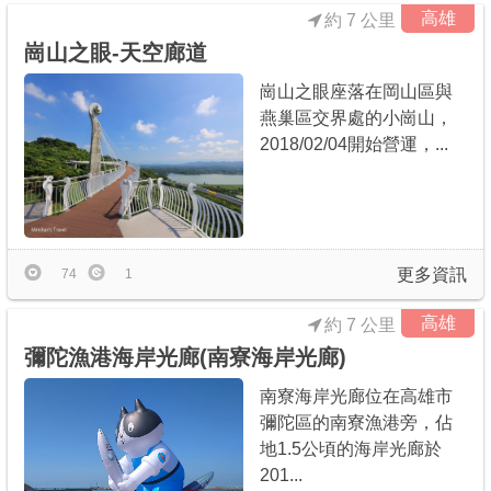
高雄
約 7 公里
崗山之眼-天空廊道
崗山之眼座落在岡山區與
燕巢區交界處的小崗山，
2018/02/04開始營運，...
更多資訊
74
1
高雄
約 7 公里
彌陀漁港海岸光廊(南寮海岸光廊)
南寮海岸光廊位在高雄市
彌陀區的南寮漁港旁，佔
地1.5公頃的海岸光廊於
201...