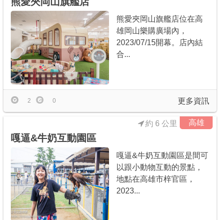
熊愛夾岡山旗艦店
熊愛夾岡山旗艦店位在高
雄岡山樂購廣場內，
2023/07/15開幕。店內結
合...
更多資訊
2
0
高雄
約 6 公里
嘎逼&牛奶互動園區
嘎逼&牛奶互動園區是間可
以跟小動物互動的景點，
地點在高雄市梓官區，
2023...