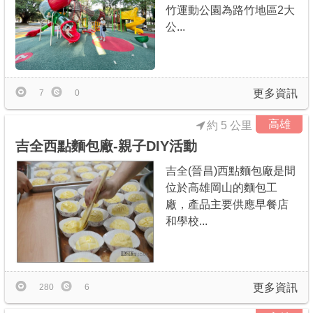
竹運動公園為路竹地區2大
公...
更多資訊
7
0
高雄
約 5 公里
吉全西點麵包廠-親子DIY活動
吉全(晉昌)西點麵包廠是間
位於高雄岡山的麵包工
廠，產品主要供應早餐店
和學校...
更多資訊
280
6