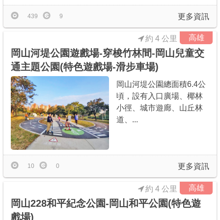
更多資訊
439
9
高雄
約 4 公里
岡山河堤公園遊戲場-穿梭竹林間-岡山兒童交
通主題公園(特色遊戲場-滑步車場)
岡山河堤公園總面積6.4公
頃，設有入口廣場、椰林
小徑、城市遊廊、山丘林
道、...
更多資訊
10
0
高雄
約 4 公里
岡山228和平紀念公園-岡山和平公園(特色遊
戲場)