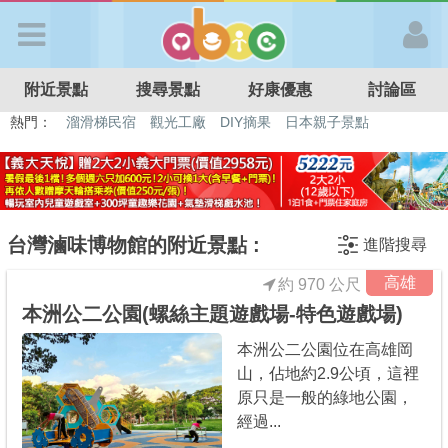
歡迎加入
附近景點
搜尋景點
好康優惠
討論區
APP登入
熱門：
溜滑梯民宿
觀光工廠
DIY摘果
日本親子景點
特色遊戲場
親子住房優惠
台北親子餐廳
溫泉泡湯SPA
首 頁
搜尋景點
台灣滷味博物館的附近景點 :
進階搜尋
高雄
約 970 公尺
好康優惠
本洲公二公園(螺絲主題遊戲場-特色遊戲場)
本洲公二公園位在高雄岡
最新消息
山，佔地約2.9公頃，這裡
原只是一般的綠地公園，
最新留言
經過...