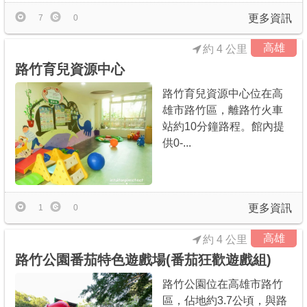
更多資訊
7
0
高雄
約 4 公里
路竹育兒資源中心
路竹育兒資源中心位在高
雄市路竹區，離路竹火車
站約10分鐘路程。館內提
供0-...
更多資訊
1
0
高雄
約 4 公里
路竹公園番茄特色遊戲場(番茄狂歡遊戲組)
路竹公園位在高雄市路竹
區，佔地約3.7公頃，與路