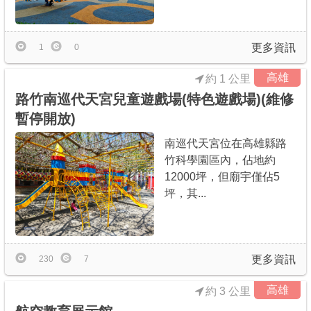
商家合作
更多資訊
1
0
推薦景點
高雄
約 1 公里
路竹南巡代天宮兒童遊戲場(特色遊戲場)(維修
討論區
暫停開放)
南巡代天宮位在高雄縣路
聯絡我們
竹科學園區內，佔地約
12000坪，但廟宇僅佔5
坪，其...
APP下載
更多資訊
230
7
高雄
約 3 公里