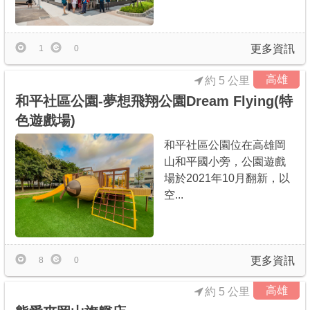
更多資訊
1
0
高雄
約 5 公里
和平社區公園-夢想飛翔公園Dream Flying(特
色遊戲場)
和平社區公園位在高雄岡
山和平國小旁，公園遊戲
場於2021年10月翻新，以
空...
更多資訊
8
0
高雄
約 5 公里