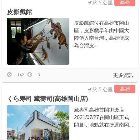
高雄
約 5 公里
皮影戲館
皮影戲館位在高雄市岡山
區，皮影戲早年由中國大
陸傳入南台灣，高雄便成
為台灣皮...
更多資訊
142
3
高雄
約 5 公里
くら寿司 藏壽司(高雄岡山店)
藏壽司高雄首間街邊店
2021/07/27在岡山區正式
開幕，地點就在捷運南岡...