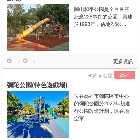
岡山和平公園是全台首座
紀念228事件的公園，興建
於1993年，佔地2.5公...
更多資訊
5
0
高雄
約 4 公里
彌陀公園(特色遊戲場)
位在高雄市彌陀區市中心
的彌陀公園於2022年初進
行公園改造計劃，以在地
空軍...