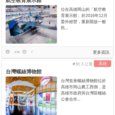
航空教育展示館
位在高雄岡山的「航空教
育展示館」於2016年12月
委外經營，重新開放一般
民...
更多資訊
438
7
高雄
約 3 公里
台灣螺絲博物館
台灣首座螺絲博物館位於
高雄市岡山農工西側，是
高雄市政府與台灣區螺絲
公會合作...