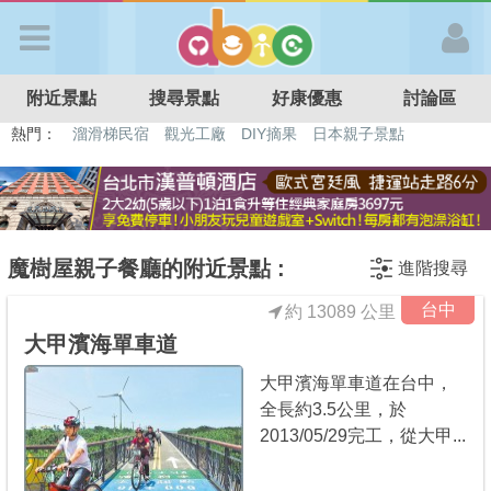
歡迎加入
附近景點
搜尋景點
好康優惠
討論區
APP登入
熱門：
溜滑梯民宿
觀光工廠
DIY摘果
日本親子景點
特色遊戲場
親子住房優惠
台北親子餐廳
溫泉泡湯SPA
首 頁
搜尋景點
魔樹屋親子餐廳的附近景點 :
進階搜尋
台中
約 13089 公里
好康優惠
大甲濱海單車道
大甲濱海單車道在台中，
最新消息
全長約3.5公里，於
2013/05/29完工，從大甲...
最新留言