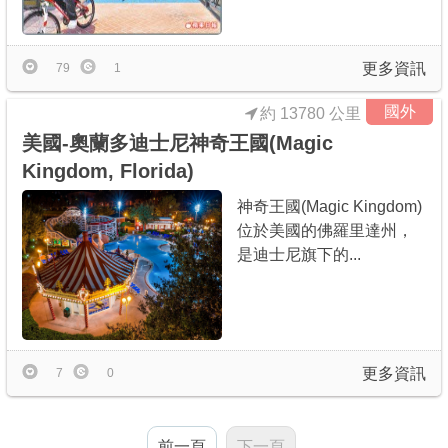
商家合作
更多資訊
79
1
推薦景點
國外
約 13780 公里
美國-奧蘭多迪士尼神奇王國(Magic
討論區
Kingdom, Florida)
神奇王國(Magic Kingdom)
聯絡我們
位於美國的佛羅里達州，
是迪士尼旗下的...
APP下載
更多資訊
7
0
前一頁
下一頁