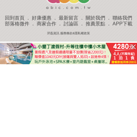
回到首頁
．
好康優惠
．
最新留言
．
關於我們
．
聯絡我們
部落格微件
．
商家合作
．
討論區
．
推薦景點
．
APP下載
羿磊資訊 服務條款&隱私權政策
收藏
評分
去過
附近景點
部落客分享