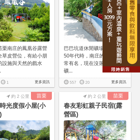
苗栗南庄的鳳凰谷露營
巴巴坑道休閒礦場在苗栗，
全草皮營位，有給小朋
50年代時，南庄的礦業也非
的設施與天然的戲水
常有名，現在沒落後，由
.
礦...
更多資訊
更多資訊
1
557
20
苗栗
苗栗
約 2 公里
約 2 公里
時光度假小屋(小
春友彩虹親子民宿(露
)
營區)