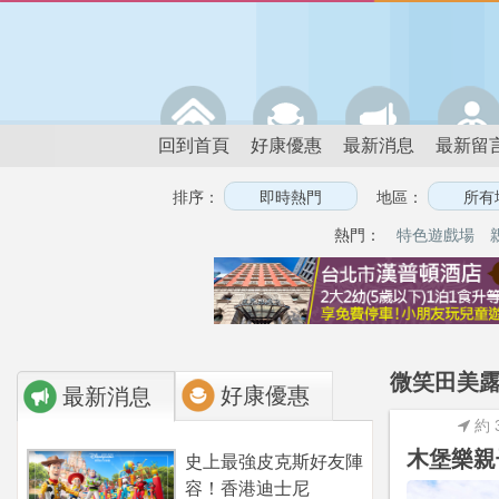
回到首頁
好康優惠
最新消息
最新留
排序：
地區：
熱門：
特色遊戲場
微笑田美露
好康優惠
最新消息
約 
木堡樂親
史上最強皮克斯好友陣
容！香港迪士尼