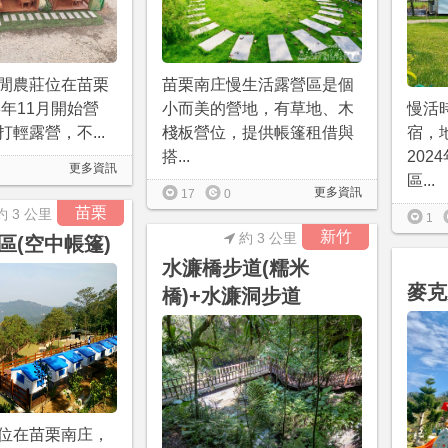
閒農莊位在苗栗
苗栗南庄慢生活露營區是個
8年11月開始營
小而美的營地，有草地、木
慢活
輕露營，不...
棧板營位，提供帳篷租借與
宿，
搭...
202
更多資訊
區...
更多資訊
17
0
苗栗
約 3 公里
1
新竹
約 3 公里
區(空中帳篷)
水濂橋步道(糯米
麥克
橋)+水濂洞步道
位在苗栗南庄，