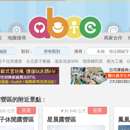
言
地圖搜尋
商家合作
類別：
搜尋：
親子住房優惠
台北親子餐廳
溫泉泡湯SPA
溜滑梯民宿
觀光工廠
D
營區的附近景點 :
苗栗
苗栗
320 公尺
約 640 公尺
子休閒露營區
星晨露營區
鳳凰