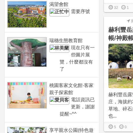
渴望會館
32
1
需要序號
赫利豐岳
帳/神殿帳
瑞穗生態教育館
現在只有一
些圖片展
覽，什麼都沒有
了
桃園客家文化館-客家
親子探索館
赫利豐岳露
電話資訊已
庄，海拔約
更新，謝謝
草地、碎石
提醒~^^
也...
5
0
享平親水公園(特色遊