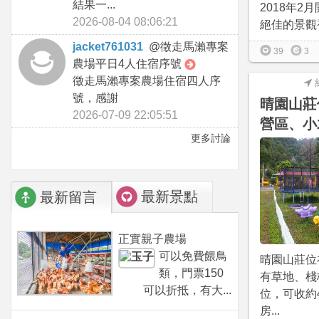
結果一...
2018年2
2026-08-04 08:06:21
絕佳的景觀視
jacket761031
@
徵走馬瀨專案
39
3
農場平日4人住宿序號
徵走馬瀨專案農場住宿四人序
號，感謝
晴園山莊
2026-07-09 22:05:51
營區、小
更多討論
最新景點
最新留言
正實親子農場
可以免費餵鳥
晴園山莊位
類，門票150
有草地、棧
可以折抵，有大...
位，可收約
房...