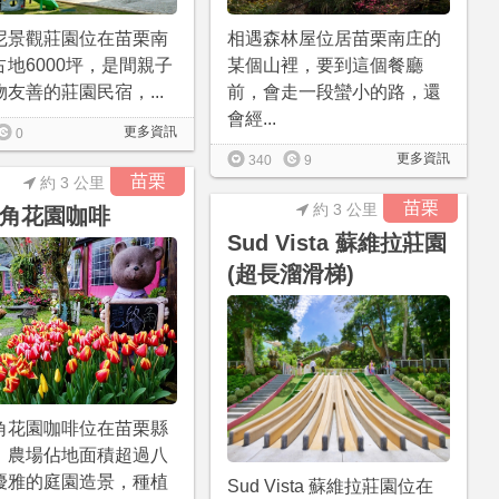
尼景觀莊園位在苗栗南
相遇森林屋位居苗栗南庄的
占地6000坪，是間親子
某個山裡，要到這個餐廳
友善的莊園民宿，...
前，會走一段蠻小的路，還
會經...
更多資訊
0
更多資訊
340
9
苗栗
約 3 公里
苗栗
約 3 公里
角花園咖啡
Sud Vista 蘇維拉莊園
(超長溜滑梯)
角花園咖啡位在苗栗縣
，農場佔地面積超過八
優雅的庭園造景，種植
Sud Vista 蘇維拉莊園位在