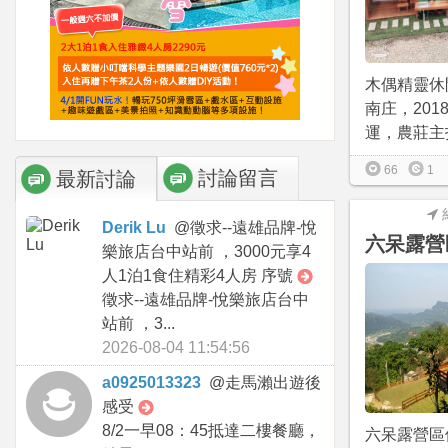
木偶精靈休
南庄，201
運，農莊主打
66
1
討論留言
最新討論
Derik Lu
@
徵求--遠雄品牌-悅
六呆露營
樂旅店台中站前 ，3000元享4
人1泊1食住精彩4人房 序號
徵求--遠雄品牌-悅樂旅店台中
站前 ，3...
2026-08-04 11:54:56
a0925013323
@
走馬瀨出遊後
感受
8/2一早08：45抵達二樓餐廳，
六呆露營區