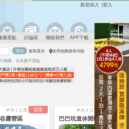
歡迎加入
|
登入
推薦景點
討論區
聯絡我們
APP下載
進階選項
使用地圖搜尋功能
IY摘果
日本親子景點
進階搜尋
苗栗
苗栗
約 1 公里
約 2 公里
谷露營區
巴巴坑道休閒礦場