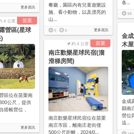
各...
餐廳，園區內有兒童遊樂設
更多資訊
施、看小動物，以及漂亮的
99
山...
苗栗
約 4 公里
露營區(星球
更多資訊
5
0
金成
)
苗栗
木屋
約 4 公里
南庄歡樂星球民宿(溜
滑梯房間)
營區位在苗栗南
金成
300公尺，提供
縣南
自搭帳營位，
營位
南庄歡樂星球民宿位在苗栗
這...
南庄市區，離南庄老街僅
更多資訊
500公尺距離，2024/0...