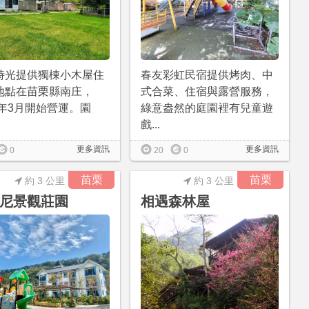
時光提供獨棟小木屋住
春友彩虹民宿提供烤肉、中
地點在苗栗縣南庄，
式合菜、住宿與露營服務，
4年3月開始營運。園
綠意盎然的庭園裡有兒童遊
戲...
更多資訊
更多資訊
0
20
0
苗栗
苗栗
約 3 公里
約 3 公里
尼景觀莊園
相遇森林屋