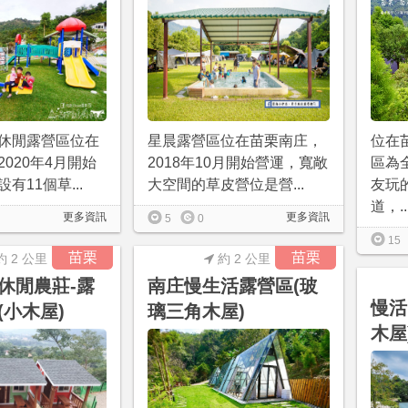
休閒露營區位在
星晨露營區位在苗栗南庄，
位在
020年4月開始
2018年10月開始營運，寬敞
區為
有11個草...
大空間的草皮營位是營...
友玩
道，..
更多資訊
更多資訊
5
0
15
苗栗
苗栗
約 2 公里
約 2 公里
休閒農莊-露
南庄慢生活露營區(玻
慢活
(小木屋)
璃三角木屋)
木屋