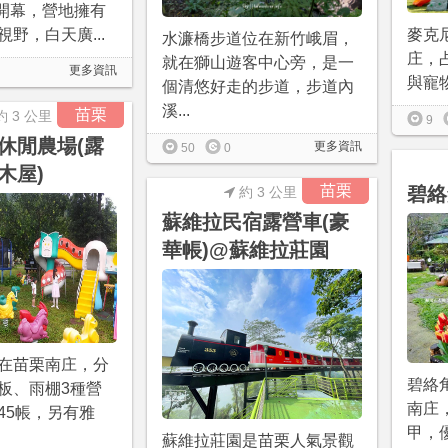
月開幕，營地擁有
野，白天廣...
麥克
水濂橋步道位在新竹峨眉，
庄，
就在獅山遊客中心旁，是一
更多資訊
與寵物
個清悠好走的步道，步道內
溪...
苗栗
約 3 公里
9
休閒農場(露
更多資訊
50
0
木屋)
苗栗
碧絡
約 3 公里
蘇維拉民宿露營車(豪
華帳)@蘇維拉莊園
在苗栗南庄，分
碧絡
板、雨棚3種營
南庄
45帳，另有雅
甲，
蘇維拉莊園是苗栗人氣景觀