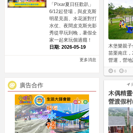
「Pixar夏日狂歡趴」
6/12起登場，與皮克斯
明星見面、水花派對打
水仗、夜間皮克斯光影
秀從早玩到晚，暑假全
家一起來玩個過癮！
木堡樂親子
日期: 2026-05-19
苗栗南庄，2
更多消息
營運，營地設
6
0
廣告合作
木偶精靈
營渡假村