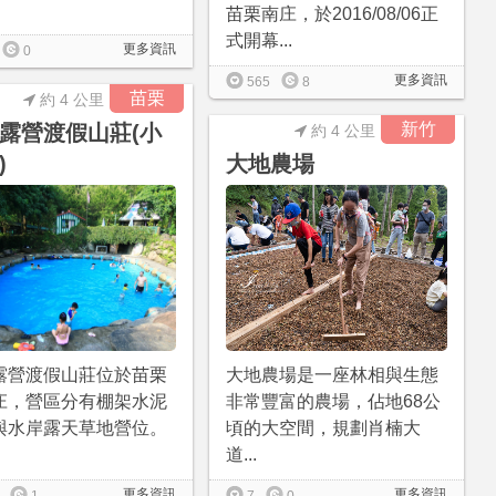
苗栗南庄，於2016/08/06正
式開幕...
更多資訊
0
更多資訊
565
8
苗栗
約 4 公里
新竹
露營渡假山莊(小
約 4 公里
)
大地農場
露營渡假山莊位於苗栗
大地農場是一座林相與生態
庄，營區分有棚架水泥
非常豐富的農場，佔地68公
與水岸露天草地營位。
頃的大空間，規劃肖楠大
道...
更多資訊
更多資訊