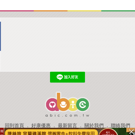
回到首頁
．
好康優惠
．
最新留言
．
關於我們
．
聯絡我們
部落格微件
．
商家合作
．
討論區
．
推薦景點
．
APP下載