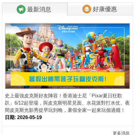
好康優惠
最新消息
商家合作
推薦景點
討論區
聯絡我們
APP下載
史上最強皮克斯好友陣容！香港迪士尼「Pixar夏日狂歡
趴」6/12起登場，與皮克斯明星見面、水花派對打水仗、夜
間皮克斯光影秀從早玩到晚，暑假全家一起來玩個過癮！
日期: 2026-05-19
更多消息