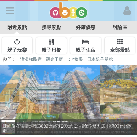
歡迎加入
附近景點
搜尋景點
好康優惠
討論區
APP登入
首 頁
親子玩樂
親子用餐
親子住宿
全部景點
熱門：
溜滑梯民宿
觀光工廠
DIY摘果
日本親子景點
特色遊戲場
親子住房優惠
台北親子餐廳
溫泉泡湯SPA
搜尋景點
好康優惠
最新消息
捷絲旅-宜蘭礁溪館3099元起享2大1幼1泊1食住雙人房！4799元起享
最新留言
4...