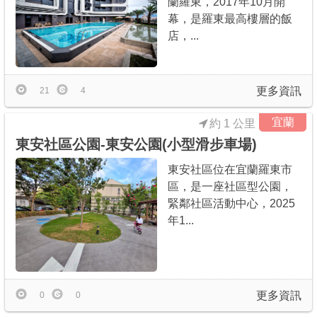
蘭羅東，2017年10月開
幕，是羅東最高樓層的飯
店，...
更多資訊
21
4
宜蘭
約 1 公里
東安社區公園-東安公園(小型滑步車場)
東安社區位在宜蘭羅東市
區，是一座社區型公園，
緊鄰社區活動中心，2025
年1...
更多資訊
0
0