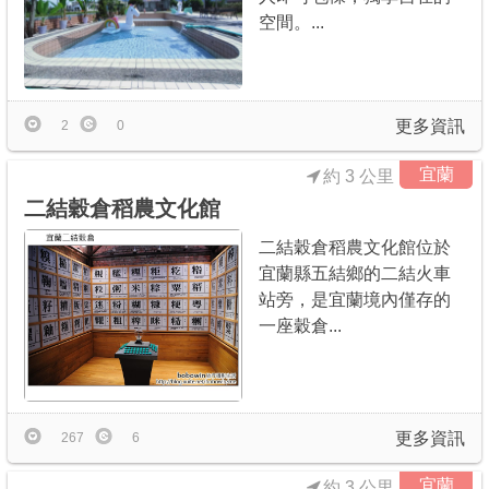
空間。...
更多資訊
2
0
宜蘭
約 3 公里
二結穀倉稻農文化館
二結穀倉稻農文化館位於
宜蘭縣五結鄉的二結火車
站旁，是宜蘭境內僅存的
一座穀倉...
更多資訊
267
6
宜蘭
約 3 公里