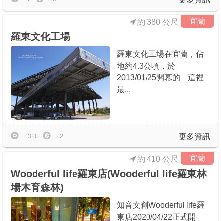
宜蘭
約 380 公尺
羅東文化工場
羅東文化工場在宜蘭，佔
地約4.3公頃，於
2013/01/25開幕的，這裡
最...
更多資訊
310
2
宜蘭
約 410 公尺
Wooderful life羅東店(Wooderful life羅東林
場木育森林)
知音文創Wooderful life羅
東店2020/04/22正式開