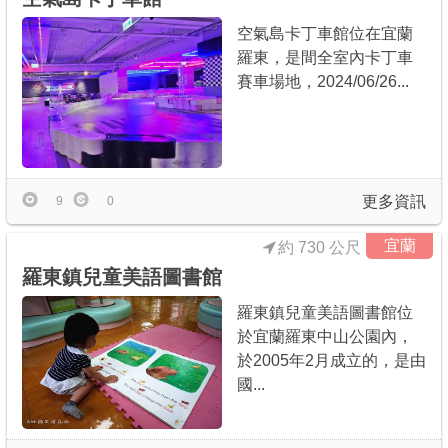
空氣島卡丁車館位在宜蘭
羅東，是間全室內卡丁車
賽車場地，2024/06/26...
更多資訊
9
0
宜蘭
約 730 公尺
羅東鎮兒童美語圖書館
羅東鎮兒童美語圖書館位
於宜蘭羅東中山公園內，
於2005年2月成立的，是由
國...