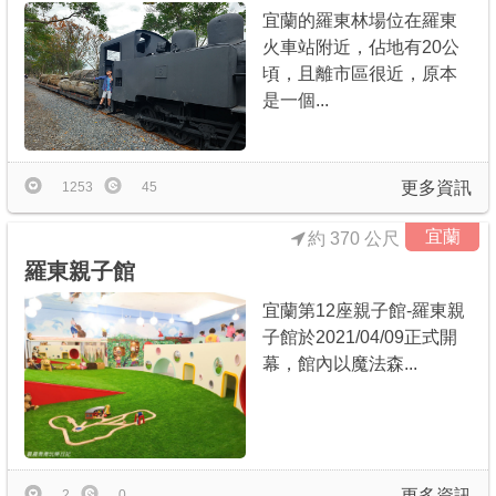
宜蘭的羅東林場位在羅東
火車站附近，佔地有20公
頃，且離市區很近，原本
是一個...
更多資訊
1253
45
宜蘭
約 370 公尺
羅東親子館
宜蘭第12座親子館-羅東親
子館於2021/04/09正式開
幕，館內以魔法森...
更多資訊
2
0