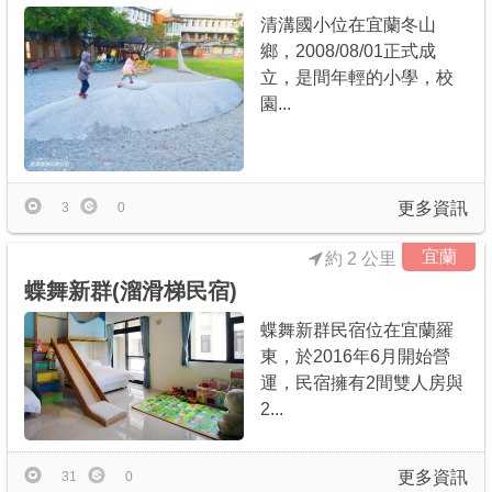
清溝國小位在宜蘭冬山
鄉，2008/08/01正式成
立，是間年輕的小學，校
園...
更多資訊
3
0
宜蘭
約 2 公里
蝶舞新群(溜滑梯民宿)
蝶舞新群民宿位在宜蘭羅
東，於2016年6月開始營
運，民宿擁有2間雙人房與
2...
更多資訊
31
0