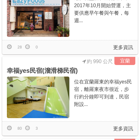
2017年10月開始營運，主
要供應早午餐與午餐，每
週...
更多資訊
28
0
宜蘭
約 990 公尺
幸福yes民宿(溜滑梯民宿)
位在宜蘭羅東的幸福yes民
宿，離羅東夜市很近，步
行約分鐘即可到達，民宿
附設...
更多資訊
80
3