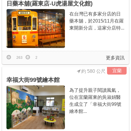
日藥本舖(羅東店-U虎湯屋文化館)
在台灣已有多家分店的日
藥本舖，於2015/11月在羅
東開新分店，這家分店特...
更多資訊
263
2
宜蘭
約 580 公尺
幸福大街99號繪本館
為了提升親子閱讀風氣，
位在宜蘭羅東的吳淑娟醫
生成立了「幸福大街99號
繪本館...