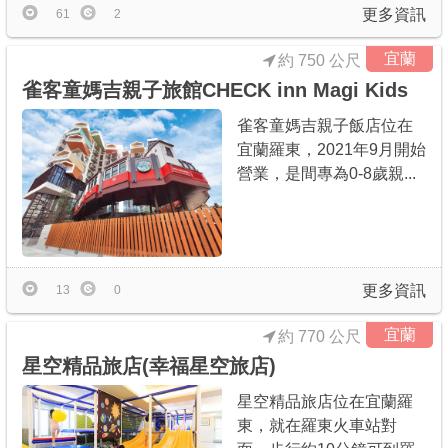
更多資訊
61
2
宜蘭
約 750 公尺
雀客童媽吉親子旅館CHECK inn Magi Kids
雀客童媽吉親子飯店位在
宜蘭羅東，2021年9月開始
營業，是間專為0-8歲親...
更多資訊
13
0
宜蘭
約 770 公尺
星空精品旅店(幸福星空旅店)
星空精品旅店位在宜蘭羅
東，就在羅東火車站對