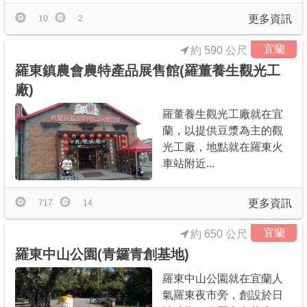
更多資訊
10
2
宜蘭
約 590 公尺
羅東鎮農會農特產品展售館(羅董養生觀光工
廠)
羅董養生觀光工廠就在宜
蘭，以提供豆漿為主的觀
光工廠，地點就在羅東火
車站附近...
更多資訊
717
14
宜蘭
約 650 公尺
羅東中山公園(青鑼青創基地)
羅東中山公園就在宜蘭人
氣羅東夜市旁，創設於日