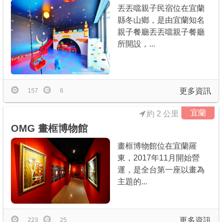
丟丟噹親子民宿位在宜蘭
縣冬山鄉，是由宜蘭知名
親子餐廳丟丟噹親子餐廳
所開設，...
更多資訊
157
6
宜蘭
約 2 公里
OMG 畫框博物館
畫框博物館位在宜蘭羅
東，2017年11月開始營
運，是全台第一座以畫為
主題的...
更多資訊
223
25