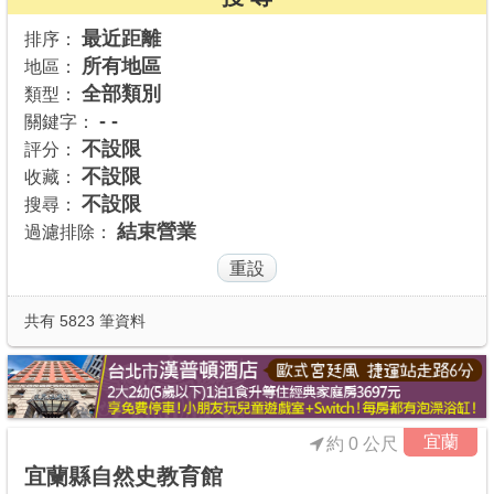
商家合作
最近距離
排序：
所有地區
地區：
全部類別
類型：
推薦景點
- -
關鍵字：
不設限
評分：
不設限
收藏：
討論區
不設限
搜尋：
結束營業
過濾排除：
聯絡我們
APP下載
共有 5823 筆資料
宜蘭
約 0 公尺
宜蘭縣自然史教育館