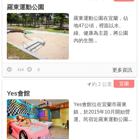
羅東運動公園
羅東運動公園在宜蘭，佔
地47公頃，裡面以水、
綠、健康為主題，將公園
內的生態...
更多資訊
424
8
宜蘭
約 2 公里
Yes會館
Yes會館位在宜蘭市羅東
鎮，於2015年10月開始營
運。民宿近羅東運動公園...