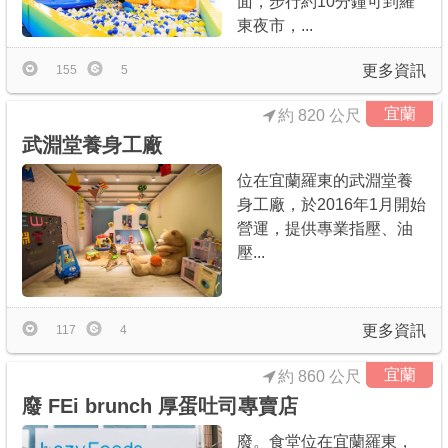
面，步行約10分鐘可到羅
東夜市，...
更多資訊
155
5
宜蘭
約 820 公尺
武淵堂養身工廠
位在宜蘭羅東的武淵堂養
身工廠，於2016年1月開始
營運，提供專業指壓、油
壓...
更多資訊
117
4
宜蘭
約 860 公尺
廢 FEi brunch 厚蛋吐司專賣店
廢。食堂位在宜蘭羅東，