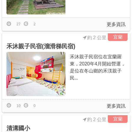
更多資訊
27
2
宜蘭
約 2 公里
禾沐親子民宿(溜滑梯民宿)
禾沐親子民宿位在宜蘭羅
東，2020年4月開始營運，
是位在冬山鄉的禾渼親子
民...
更多資訊
10
0
宜蘭
約 2 公里
清溝國小