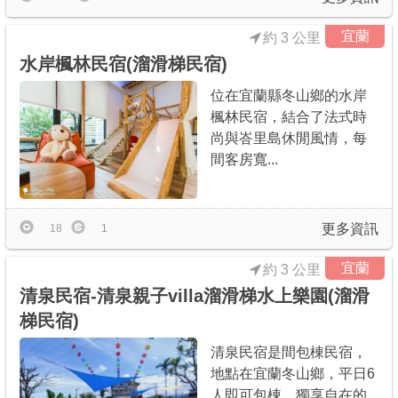
宜蘭
約 3 公里
水岸楓林民宿(溜滑梯民宿)
位在宜蘭縣冬山鄉的水岸
楓林民宿，結合了法式時
尚與峇里島休閒風情，每
間客房寬...
更多資訊
18
1
宜蘭
約 3 公里
清泉民宿-清泉親子villa溜滑梯水上樂園(溜滑
梯民宿)
清泉民宿是間包棟民宿，
地點在宜蘭冬山鄉，平日6
人即可包棟，獨享自在的