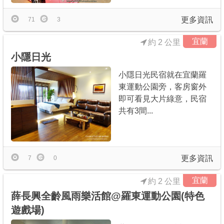
更多資訊
71
3
宜蘭
約 2 公里
小隱日光
小隱日光民宿就在宜蘭羅
東運動公園旁，客房窗外
即可看見大片綠意，民宿
共有3間...
更多資訊
7
0
宜蘭
約 2 公里
薛長興全齡風雨樂活館@羅東運動公園(特色
遊戲場)