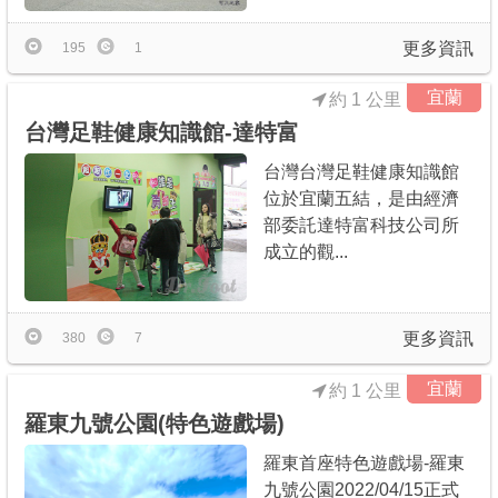
更多資訊
195
1
宜蘭
約 1 公里
台灣足鞋健康知識館-達特富
台灣台灣足鞋健康知識館
位於宜蘭五結，是由經濟
部委託達特富科技公司所
成立的觀...
更多資訊
380
7
宜蘭
約 1 公里
羅東九號公園(特色遊戲場)
羅東首座特色遊戲場-羅東
九號公園2022/04/15正式