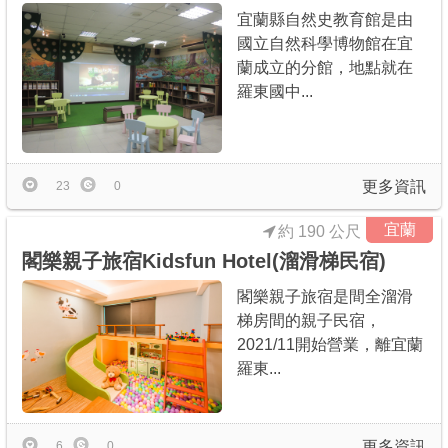
宜蘭縣自然史教育館是由
國立自然科學博物館在宜
蘭成立的分館，地點就在
羅東國中...
更多資訊
23
0
宜蘭
約 190 公尺
閣樂親子旅宿Kidsfun Hotel(溜滑梯民宿)
閣樂親子旅宿是間全溜滑
梯房間的親子民宿，
2021/11開始營業，離宜蘭
羅東...
更多資訊
6
0