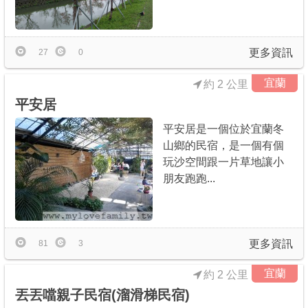
更多資訊
27
0
宜蘭
約 2 公里
平安居
平安居是一個位於宜蘭冬
山鄉的民宿，是一個有個
玩沙空間跟一片草地讓小
朋友跑跑...
更多資訊
81
3
宜蘭
約 2 公里
丟丟噹親子民宿(溜滑梯民宿)