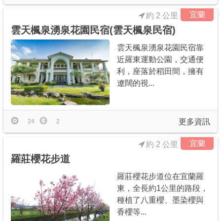
宜蘭
約 2 公里
雲天楓泉湧泉花園民宿(雲天楓泉民宿)
雲天楓泉湧泉花園民宿靠
近羅東運動公園，交通便
利，座落於稻田間，擁有
遼闊的視...
更多資訊
24
2
宜蘭
約 2 公里
羅莊櫻花步道
羅莊櫻花步道位在宜蘭羅
東，全長約1公里的路段，
種植了八重櫻、墨染櫻與
香櫻等...