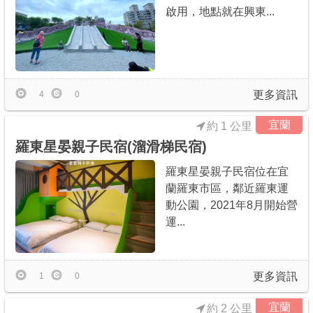
啟用，地點就在興東...
更多資訊
4
0
宜蘭
約 1 公里
羅東星晏親子民宿(溜滑梯民宿)
羅東星晏親子民宿位在宜
蘭羅東市區，鄰近羅東運
動公園，2021年8月開始營
運...
更多資訊
1
0
宜蘭
約 2 公里