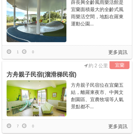
薛長興全齡風雨樂活館是
宜蘭面積最大的全齡式風
雨樂活空間，地點在羅東
運動公園...
更多資訊
1
0
宜蘭
約 2 公里
方舟親子民宿(溜滑梯民宿)
方舟親子民宿位在宜蘭五
結，離羅東夜市、中興文
創園區、宜農牧場等人氣
景點都不...
更多資訊
7
0