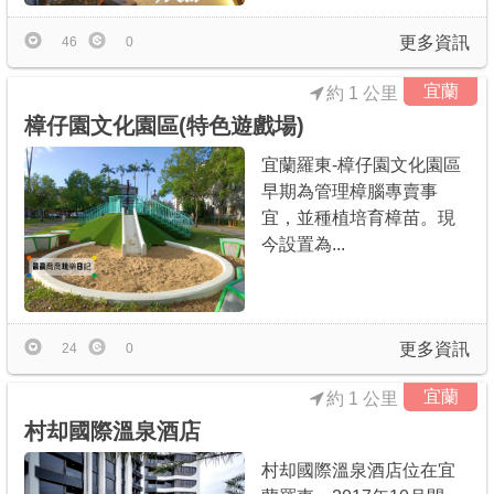
更多資訊
46
0
宜蘭
約 1 公里
樟仔園文化園區(特色遊戲場)
宜蘭羅東-樟仔園文化園區
早期為管理樟腦專賣事
宜，並種植培育樟苗。現
今設置為...
更多資訊
24
0
宜蘭
約 1 公里
村却國際溫泉酒店
村却國際溫泉酒店位在宜