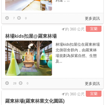
到達，...
更多資訊
7
0
宜蘭
約 360 公尺
林場kids扣屋@羅東林場
林場kids扣屋位在羅東林場
北側宿舍群內，由羅東林
場規劃為探索自然、生態
及...
更多資訊
28
0
宜蘭
約 360 公尺
羅東林場(羅東林業文化園區)