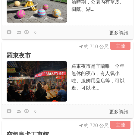
治時期，公園內有草皮、
樹蔭、湖...
更多資訊
23
0
宜蘭
約 710 公尺
羅東夜市
羅東夜市是宜蘭唯一全年
無休的夜市，有人氣小
吃、服飾用品店等，可以
逛、可以吃...
更多資訊
25
0
宜蘭
約 720 公尺
空氣島卡丁車館