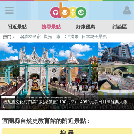
歡迎加入
附近景點
搜尋景點
好康優惠
討論區
APP登入
熱門：
特色遊戲場
親子住房優惠
台北親子餐廳
溫泉泡湯SPA
溜滑梯民宿
觀光工廠
DIY摘果
日本親子景點
首 頁
搜尋景點
好康優惠
最後2天，要訂要快！捷絲旅-宜蘭礁溪館3099元起享2大1幼1泊1食住
最新消息
雙人...
宜蘭縣自然史教育館的附近景點 :
最新留言
搜 尋