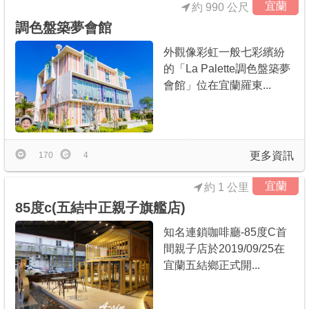
宜蘭
約 990 公尺
調色盤築夢會館
外觀像彩虹一般七彩繽紛
的「La Palette調色盤築夢
會館」位在宜蘭羅東...
更多資訊
170
4
宜蘭
約 1 公里
85度c(五結中正親子旗艦店)
知名連鎖咖啡廳-85度C首
間親子店於2019/09/25在
宜蘭五結鄉正式開...