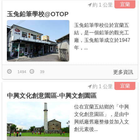
宜蘭
約 1 公里
玉兔鉛筆學校@OTOP
玉兔鉛筆學校位於宜蘭五
結，是一個鉛筆的觀光工
廠，玉兔船筆成立於1947
年，...
更多資訊
1494
39
宜蘭
約 1 公里
中興文化創意園區-中興文創園區
位在宜蘭五結鄉的「中興
文化創意園區」，是由中
興紙廠舊廠整修並加入文
創元素後...