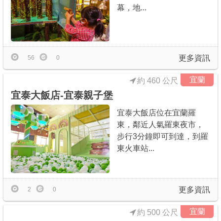
幕，地...
更多資訊
56
0
宜蘭
約 460 公尺
宜泰大飯店-宜泰親子堡
宜泰大飯店位在宜蘭羅
東，鄰近人氣羅東夜市，
步行3分鐘即可到達，到羅
東火車站...
更多資訊
2
0
宜蘭
約 500 公尺