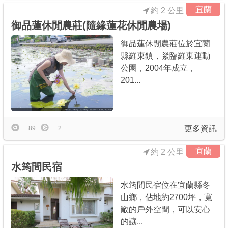
宜蘭
約 2 公里
御品蓮休閒農莊(隨緣蓮花休閒農場)
御品蓮休閒農莊位於宜蘭
縣羅東鎮，緊臨羅東運動
公園，2004年成立，
201...
更多資訊
89
2
宜蘭
約 2 公里
水筠間民宿
水筠間民宿位在宜蘭縣冬
山鄉，佔地約2700坪，寬
敞的戶外空間，可以安心
的讓...