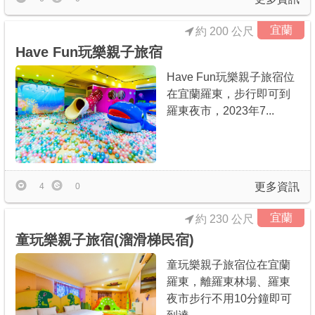
宜蘭
約 200 公尺
Have Fun玩樂親子旅宿
Have Fun玩樂親子旅宿位
在宜蘭羅東，步行即可到
羅東夜市，2023年7...
更多資訊
4
0
宜蘭
約 230 公尺
童玩樂親子旅宿(溜滑梯民宿)
童玩樂親子旅宿位在宜蘭
羅東，離羅東林場、羅東
夜市步行不用10分鐘即可