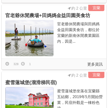
宜蘭
約 2 公里
官老爺休閒農場+田媽媽金益田園美食坊
官老爺休閒農場與田媽媽
金益田園美食坊，都位於
宜蘭的新南休閒農業園區
內，因是...
更多資訊
328
1
宜蘭
約 2 公里
蜜雪蓮城堡(溜滑梯民宿)
蜜雪蓮城堡坐落在宜蘭縣
五結鄉，2019年5月開始營
業，民宿外觀是一棟粉色