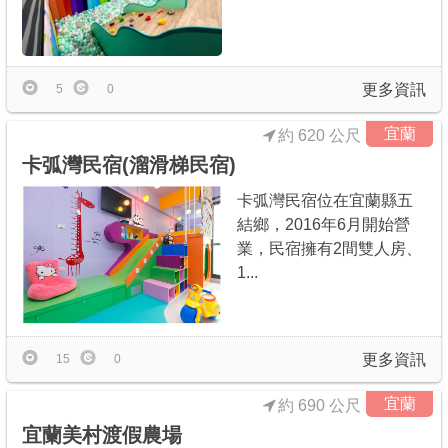
更多資訊
5
0
宜蘭
約 620 公尺
卡弧灣民宿(溜滑梯民宿)
卡弧灣民宿位在宜蘭縣五
結鄉，2016年6月開始營
業，民宿擁有2間雙人房、
1...
更多資訊
15
0
宜蘭
約 690 公尺
宜蘭美村渡假農場