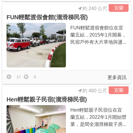
宜蘭
約 240 公尺
FUN輕鬆渡假會館(溜滑梯民宿)
FUN輕鬆渡假會館位在宜
蘭五結，2015年1月開幕，
民宿戶外有大片草地與盪...
更多資訊
17
0
宜蘭
約 460 公尺
Hen輕鬆親子民宿(溜滑梯民宿)
Hen輕鬆親子民宿位在宜
蘭五結，2022年1月開始營
業，是間全溜滑梯親子房...