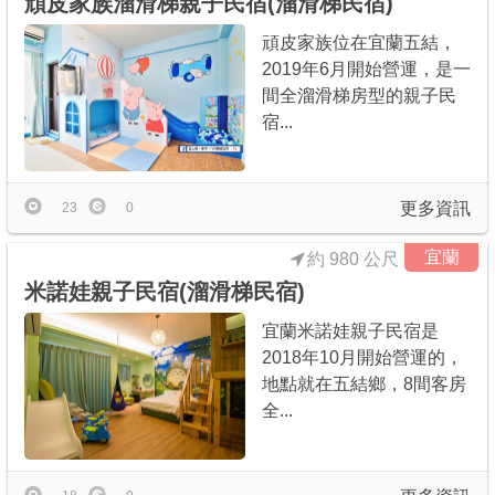
頑皮家族溜滑梯親子民宿(溜滑梯民宿)
頑皮家族位在宜蘭五結，
2019年6月開始營運，是一
間全溜滑梯房型的親子民
宿...
更多資訊
23
0
宜蘭
約 980 公尺
米諾娃親子民宿(溜滑梯民宿)
宜蘭米諾娃親子民宿是
2018年10月開始營運的，
地點就在五結鄉，8間客房
全...