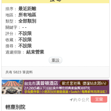
商家合作
最近距離
排序：
所有地區
地區：
全部類別
類型：
推薦景點
- -
關鍵字：
不設限
評分：
不設限
收藏：
討論區
不設限
搜尋：
結束營業
過濾排除：
聯絡我們
APP下載
共有 5823 筆資料
宜蘭
約 0 公尺
輕塵別院