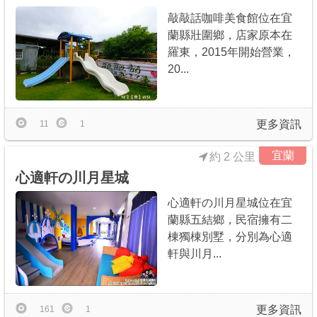
敲敲話咖啡美食館位在宜
蘭縣壯圍鄉，店家原本在
羅東，2015年開始營業，
20...
更多資訊
11
1
宜蘭
約 2 公里
心適軒の川月星城
心適軒の川月星城位在宜
蘭縣五結鄉，民宿擁有二
棟獨棟別墅，分別為心適
軒與川月...
更多資訊
161
1