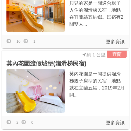
貝兒的家是一間適合親子
入住的溜滑梯民宿，地點
在宜蘭縣五結鄉。民宿有2
間雙人...
更多資訊
10
1
宜蘭
約 1 公里
莫內花園渡假城堡(溜滑梯民宿)
莫內花園是一間提供溜滑
梯親子房型的民宿，地點
就在宜蘭五結，2019年2月
開...
更多資訊
2
0