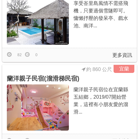
享受峇里島風情不需搭飛
機，只要過個雪隧即可。
慵懶抒壓的發呆亭、戲水
池、南洋...
更多資訊
82
0
宜蘭
約 860 公尺
蘭洋親子民宿(溜滑梯民宿)
蘭洋親子民宿位在宜蘭縣
五結鄉，2019/07開始營
業，這裡有小朋友愛的溜
滑...