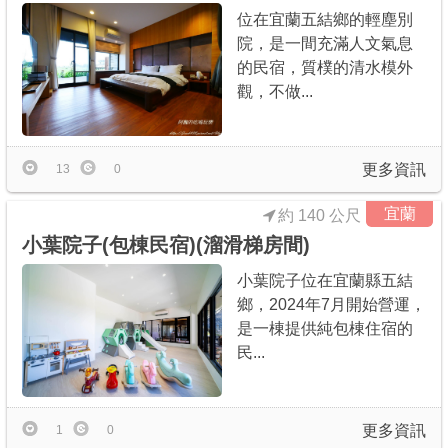
位在宜蘭五結鄉的輕塵別
院，是一間充滿人文氣息
的民宿，質樸的清水模外
觀，不做...
更多資訊
13
0
宜蘭
約 140 公尺
小葉院子(包棟民宿)(溜滑梯房間)
小葉院子位在宜蘭縣五結
鄉，2024年7月開始營運，
是一棟提供純包棟住宿的
民...
更多資訊
1
0