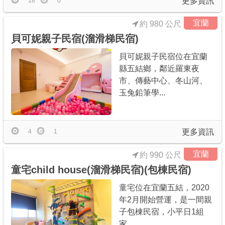
更多資訊
18
0
宜蘭
約 980 公尺
貝可妮親子民宿(溜滑梯民宿)
貝可妮親子民宿位在宜蘭
縣五結鄉，鄰近羅東夜
市、傳藝中心、冬山河、
玉兔鉛筆學...
更多資訊
4
1
宜蘭
約 990 公尺
童宅child house(溜滑梯民宿)(包棟民宿)
童宅位在宜蘭五結，2020
年2月開始營運，是一間親
子包棟民宿，小平日1組
家...