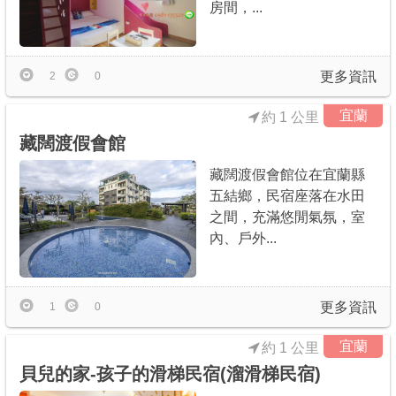
房間，...
更多資訊
2
0
宜蘭
約 1 公里
藏闊渡假會館
藏闊渡假會館位在宜蘭縣
五結鄉，民宿座落在水田
之間，充滿悠閒氣氛，室
內、戶外...
更多資訊
1
0
宜蘭
約 1 公里
貝兒的家-孩子的滑梯民宿(溜滑梯民宿)