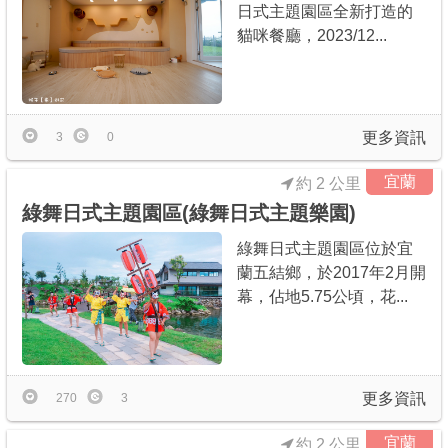
日式主題園區全新打造的
貓咪餐廳，2023/12...
更多資訊
3
0
宜蘭
約 2 公里
綠舞日式主題園區(綠舞日式主題樂園)
綠舞日式主題園區位於宜
蘭五結鄉，於2017年2月開
幕，佔地5.75公頃，花...
更多資訊
270
3
宜蘭
約 2 公里