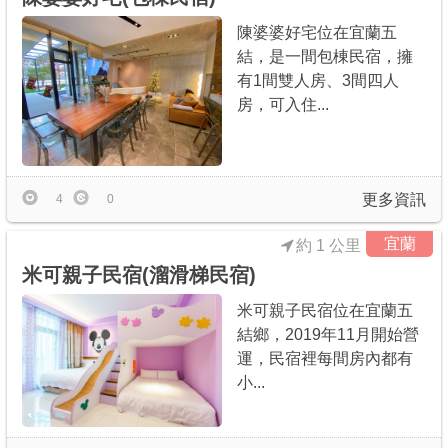
陳婆婆好宅位在宜蘭五
結，是一間包棟民宿，擁
有1間雙人房、3間四人
房，可入住...
更多資訊
4
0
宜蘭
約 1 公里
米可親子民宿(溜滑梯民宿)
米可親子民宿位在宜蘭五
結鄉，2019年11月開始營
運，民宿裡每間房內都有
小...