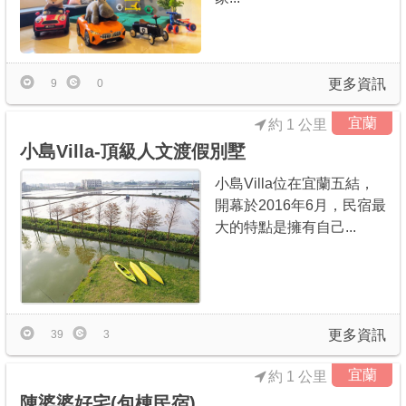
更多資訊
9
0
宜蘭
約 1 公里
小島Villa-頂級人文渡假別墅
小島Villa位在宜蘭五結，
開幕於2016年6月，民宿最
大的特點是擁有自己...
更多資訊
39
3
宜蘭
約 1 公里
陳婆婆好宅(包棟民宿)