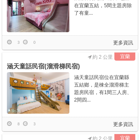
在宜蘭五結，5間主題房除
了有童...
更多資訊
3
0
宜蘭
約 2 公里
涵天童話民宿(溜滑梯民宿)
涵天童話民宿位在宜蘭縣
五結鄉，是棟全溜滑梯主
題房民宿，有1間三人房、
2間四...
更多資訊
8
3
宜蘭
約 2 公里