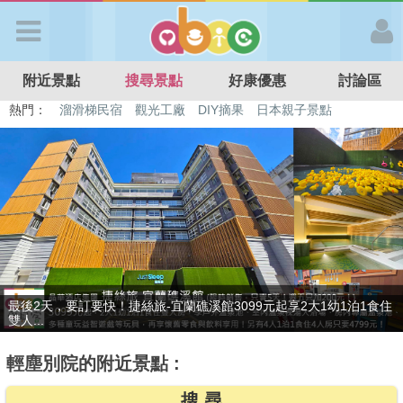
歡迎加入
附近景點
搜尋景點
好康優惠
討論區
APP登入
熱門：
特色遊戲場
親子住房優惠
台北親子餐廳
溫泉泡湯SPA
溜滑梯民宿
觀光工廠
DIY摘果
日本親子景點
首 頁
搜尋景點
好康優惠
贈九族文化村門票2張(總價值1100元*2)！4099元享日月潭經典大飯
最新消息
店...
輕塵別院的附近景點 :
最新留言
搜 尋