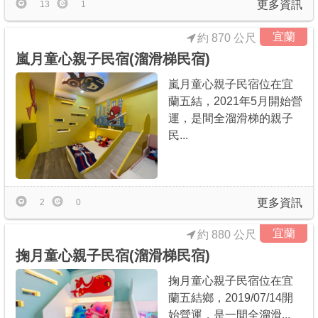
更多資訊
13
1
宜蘭
約 870 公尺
嵐月童心親子民宿(溜滑梯民宿)
嵐月童心親子民宿位在宜
蘭五結，2021年5月開始營
運，是間全溜滑梯的親子
民...
更多資訊
2
0
宜蘭
約 880 公尺
掬月童心親子民宿(溜滑梯民宿)
掬月童心親子民宿位在宜
蘭五結鄉，2019/07/14開
始營運，是一間全溜滑...