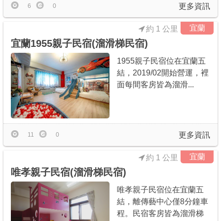
更多資訊
6
0
宜蘭
約 1 公里
宜蘭1955親子民宿(溜滑梯民宿)
1955親子民宿位在宜蘭五
結，2019/02開始營運，裡
面每間客房皆為溜滑...
更多資訊
11
0
宜蘭
約 1 公里
唯孝親子民宿(溜滑梯民宿)
唯孝親子民宿位在宜蘭五
結，離傳藝中心僅8分鐘車
程。民宿客房皆為溜滑梯