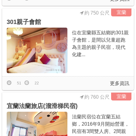
宜蘭
約 750 公尺
301親子會館
位在宜蘭縣五結鄉的301親
子會館，是間以兒童超跑
為主題的親子民宿，現代
化建...
更多資訊
51
22
宜蘭
約 760 公尺
宜蘭法蘭旅店(溜滑梯民宿)
法蘭民宿位在宜蘭五結
鄉，2016年9月開始營運，
民宿有3間雙人房、2間親