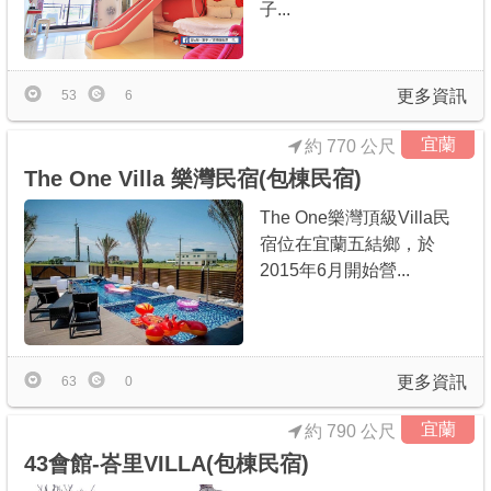
子...
更多資訊
53
6
宜蘭
約 770 公尺
The One Villa 樂灣民宿(包棟民宿)
The One樂灣頂級Villa民
宿位在宜蘭五結鄉，於
2015年6月開始營...
更多資訊
63
0
宜蘭
約 790 公尺
43會館-峇里VILLA(包棟民宿)