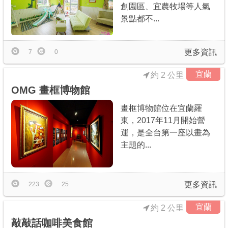
創園區、宜農牧場等人氣
景點都不...
更多資訊
7
0
宜蘭
約 2 公里
OMG 畫框博物館
畫框博物館位在宜蘭羅
東，2017年11月開始營
運，是全台第一座以畫為
主題的...
更多資訊
223
25
宜蘭
約 2 公里
敲敲話咖啡美食館