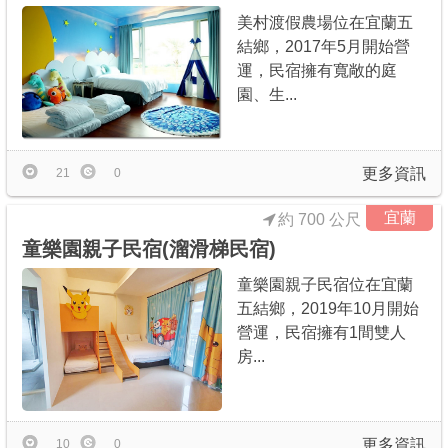
美村渡假農場位在宜蘭五
結鄉，2017年5月開始營
運，民宿擁有寬敞的庭
園、生...
更多資訊
21
0
宜蘭
約 700 公尺
童樂園親子民宿(溜滑梯民宿)
童樂園親子民宿位在宜蘭
五結鄉，2019年10月開始
營運，民宿擁有1間雙人
房...
更多資訊
10
0