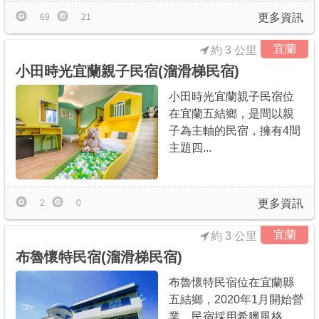
更多資訊
69
21
宜蘭
約 3 公里
小田時光宜蘭親子民宿(溜滑梯民宿)
小田時光宜蘭親子民宿位
在宜蘭五結鄉，是間以親
子為主軸的民宿，擁有4間
主題四...
更多資訊
2
0
宜蘭
約 3 公里
布魯懷特民宿(溜滑梯民宿)
布魯懷特民宿位在宜蘭縣
五結鄉，2020年1月開始營
業。民宿採用希臘風格，