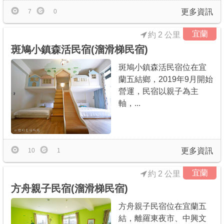
更多資訊
7
0
宜蘭
約 2 公里
斑鳩小鎮森活民宿(溜滑梯民宿)
斑鳩小鎮森活民宿位在宜
蘭五結鄉，2019年9月開始
營運，民宿以親子為主
軸，...
更多資訊
10
1
宜蘭
約 2 公里
方舟親子民宿(溜滑梯民宿)
方舟親子民宿位在宜蘭五
結，離羅東夜市、中興文