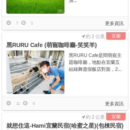
浪...
更多資訊
7
1
宜蘭
約 2 公里
黑RURU Cafe (萌寵咖啡廳-笑笑羊)
黑RURU Cafe是間萌寵主
題咖啡廳，地點在宜蘭五
結綠舞渡假飯店對面，2...
更多資訊
11
0
宜蘭
約 2 公里
就想住這-Hami宜蘭民宿(哈蜜之星)(包棟民宿)