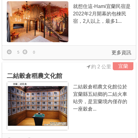
就想住這-Hami宜蘭民宿是
2022年2月開幕的包棟民
宿，2人以上，最多1...
更多資訊
5
0
宜蘭
約 2 公里
二結穀倉稻農文化館
二結穀倉稻農文化館位於
宜蘭縣五結鄉的二結火車
站旁，是宜蘭境內僅存的
一座穀倉...