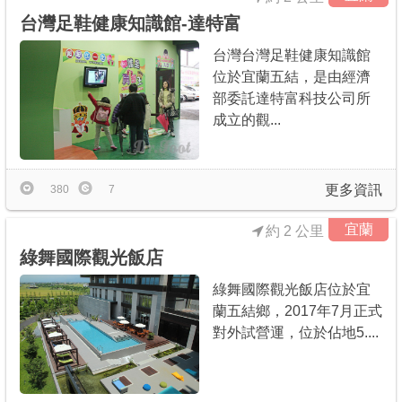
台灣足鞋健康知識館-達特富
台灣台灣足鞋健康知識館
位於宜蘭五結，是由經濟
部委託達特富科技公司所
成立的觀...
更多資訊
380
7
宜蘭
約 2 公里
綠舞國際觀光飯店
綠舞國際觀光飯店位於宜
蘭五結鄉，2017年7月正式
對外試營運，位於佔地5....