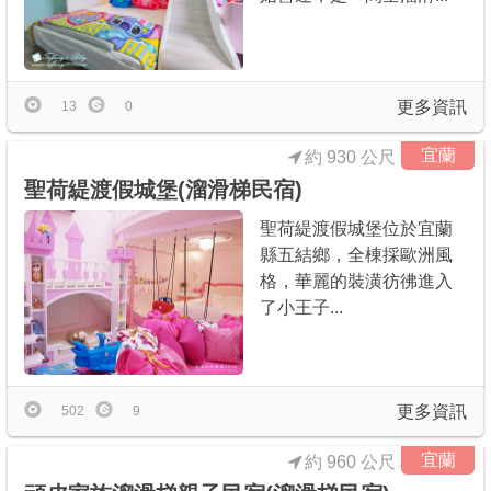
更多資訊
13
0
宜蘭
約 930 公尺
聖荷緹渡假城堡(溜滑梯民宿)
聖荷緹渡假城堡位於宜蘭
縣五結鄉，全棟採歐洲風
格，華麗的裝潢彷彿進入
了小王子...
更多資訊
502
9
宜蘭
約 960 公尺