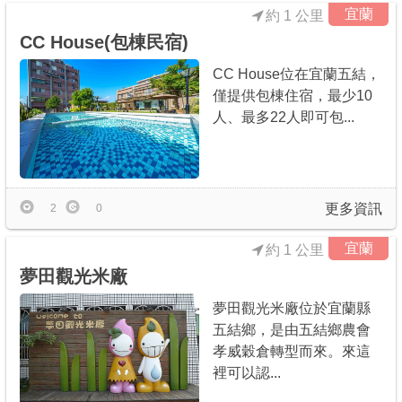
宜蘭
約 1 公里
CC House(包棟民宿)
CC House位在宜蘭五結，
僅提供包棟住宿，最少10
人、最多22人即可包...
更多資訊
2
0
宜蘭
約 1 公里
夢田觀光米廠
夢田觀光米廠位於宜蘭縣
五結鄉，是由五結鄉農會
孝威穀倉轉型而來。來這
裡可以認...