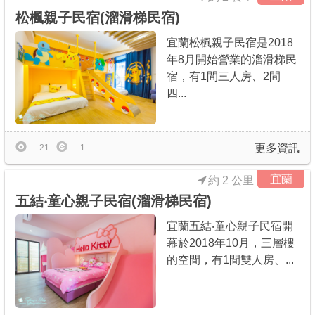
松楓親子民宿(溜滑梯民宿)
宜蘭松楓親子民宿是2018
年8月開始營業的溜滑梯民
宿，有1間三人房、2間
四...
更多資訊
21
1
宜蘭
約 2 公里
五結‧童心親子民宿(溜滑梯民宿)
宜蘭五結‧童心親子民宿開
幕於2018年10月，三層樓
的空間，有1間雙人房、...