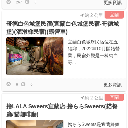
更多資訊
267
6
宜蘭
約 2 公里
哥德白色城堡民宿(宜蘭白色城堡民宿-哥德城
堡)(溜滑梯民宿)(露營車)
宜蘭白色城堡民宿位在五
結鄉，2022年10月開始營
業，民宿外觀是一棟純白
哥...
更多資訊
6
0
宜蘭
約 2 公里
擼LALA Sweets宜蘭店-擼ららSweets(貓餐
廳/貓咖啡廳)
擼ららSweets是宜蘭綠舞