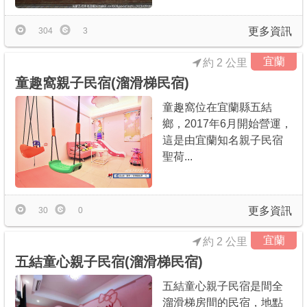
更多資訊
304
3
宜蘭
約 2 公里
童趣窩親子民宿(溜滑梯民宿)
童趣窩位在宜蘭縣五結
鄉，2017年6月開始營運，
這是由宜蘭知名親子民宿
聖荷...
更多資訊
30
0
宜蘭
約 2 公里
五結童心親子民宿(溜滑梯民宿)
五結童心親子民宿是間全
溜滑梯房間的民宿，地點