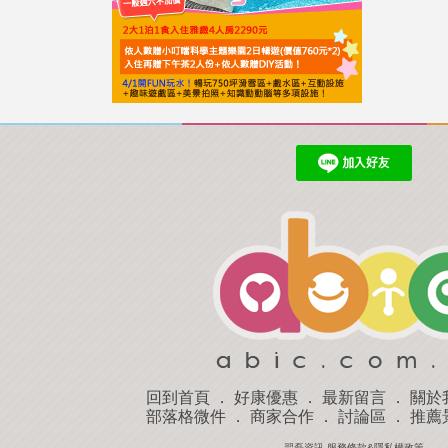
回到首頁
．
好康優惠
．
最新留言
．
關於
部落格微件
．
商家合作
．
討論區
．
推薦
羿磊資訊 服務條款&隱私權政策