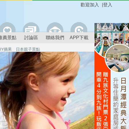
歡迎加入
|
登入
推薦景點
討論區
聯絡我們
APP下載
IY摘果
日本親子景點