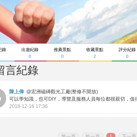
紀錄
出遊紀錄
推薦景點
收藏景點
評分紀錄
0
0
2
0
留言紀錄
陳上偉
@
宏洲磁磚觀光工廠(整修不開放)
可以學知識，也可DIY，導覽及服務人員每位都很親切，值
2018-12-16 17:36
第一頁
前一頁
1
下一頁