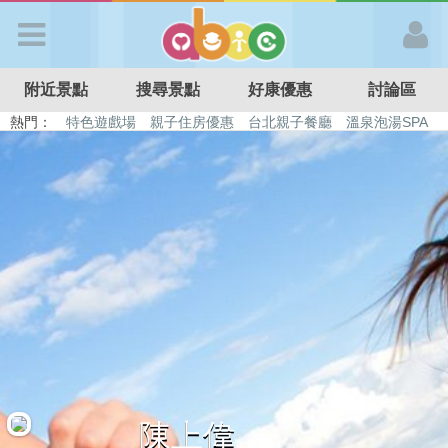
歡迎加入
附近景點
搜尋景點
好康優惠
討論區
APP登入
熱門：
特色遊戲場
親子住房優惠
台北親子餐廳
溫泉泡湯SPA
溜滑梯民宿
觀光工廠
DIY摘果
日本親子景點
首 頁
搜尋景點
好康優惠
最新消息
最新留言
陳上偉