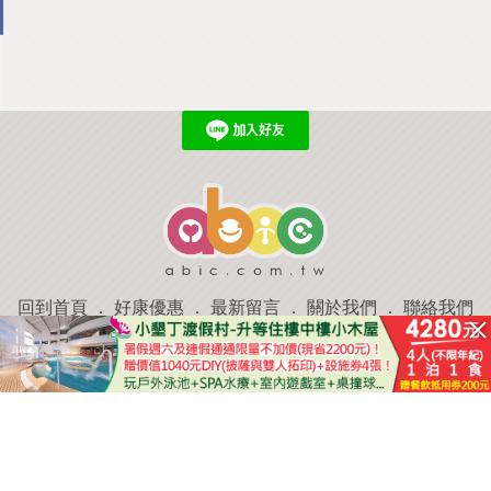
回到首頁
．
好康優惠
．
最新留言
．
關於我們
．
聯絡我們
部落格微件
．
商家合作
．
討論區
．
推薦景點
．
APP下載
羿磊資訊 服務條款&隱私權政策