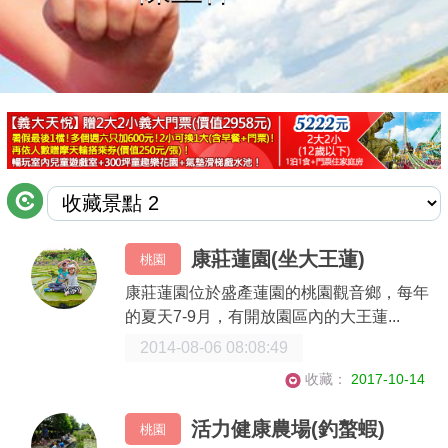
商家合作
推薦景點
討論區
聯絡我們
康莊蓮園(坐大王蓮)
桃園
APP下載
康莊蓮園位於盛產蓮園的桃園觀音鄉，每年
的夏天7-9月，有開放園區內的大王蓮...
2014-08-06 08:08:49
收藏：
2017-10-14
活力健康農場(釣螯蝦)
桃園