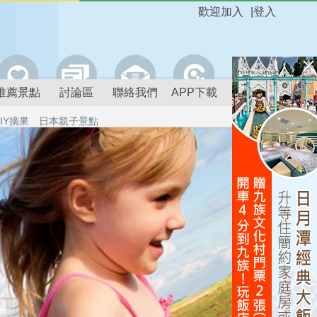
歡迎加入
|
登入
推薦景點
討論區
聯絡我們
APP下載
IY摘果
日本親子景點