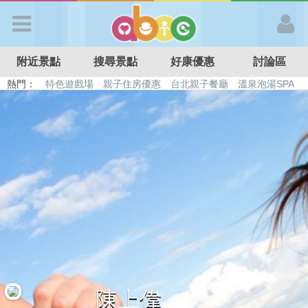
歡迎加入
附近景點
搜尋景點
好康優惠
討論區
APP登入
熱門：
特色遊戲場
親子住房優惠
台北親子餐廳
溫泉泡湯SPA
溜滑梯民宿
觀光工廠
DIY摘果
日本親子景點
首 頁
搜尋景點
好康優惠
最新消息
最新留言
陳上偉