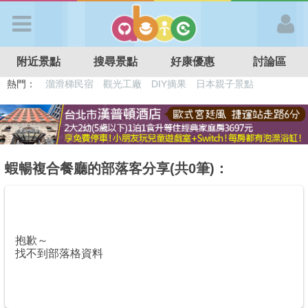
歡迎加入
附近景點
搜尋景點
好康優惠
討論區
APP登入
熱門：
溜滑梯民宿
觀光工廠
DIY摘果
日本親子景點
特色遊戲場
親子住房優惠
台北親子餐廳
溫泉泡湯SPA
首 頁
搜尋景點
蝦暢複合餐廳的部落客分享(共0筆)：
好康優惠
抱歉～
最新消息
找不到部落格資料
最新留言