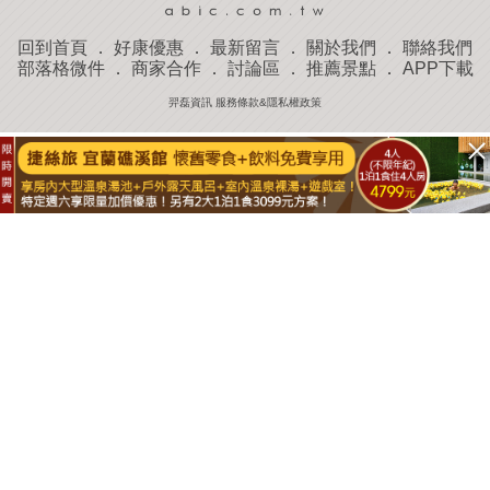
回到首頁
．
好康優惠
．
最新留言
．
關於我們
．
聯絡我們
部落格微件
．
商家合作
．
討論區
．
推薦景點
．
APP下載
羿磊資訊 服務條款&隱私權政策
收藏
評分
去過
附近景點
部落客分享