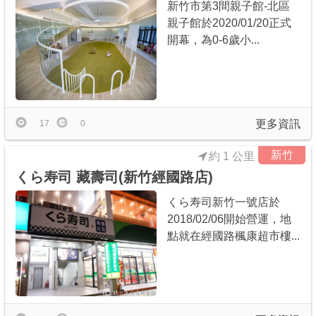
新竹市第3間親子館-北區
親子館於2020/01/20正式
開幕，為0-6歲小...
更多資訊
17
0
新竹
約 1 公里
くら寿司 藏壽司(新竹經國路店)
くら寿司新竹一號店於
2018/02/06開始營運，地
點就在經國路楓康超市樓...