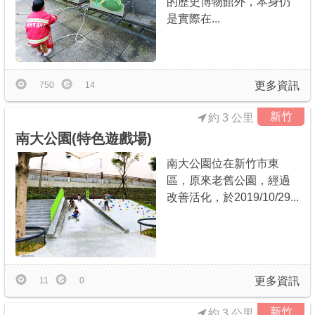
的歷史博物館外，本身仍
是實際在...
更多資訊
750
14
新竹
約 3 公里
南大公園(特色遊戲場)
南大公園位在新竹市東
區，原來老舊公園，經過
改善活化，於2019/10/29...
更多資訊
11
0
新竹
約 3 公里