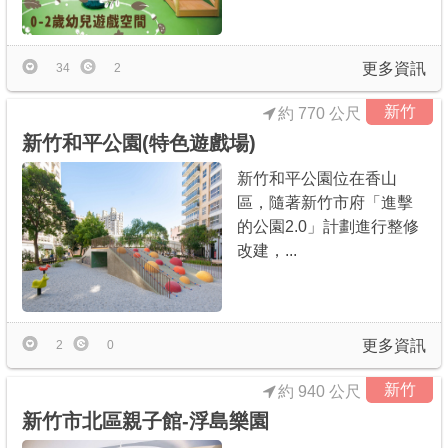
商家合作
更多資訊
34
2
推薦景點
新竹
約 770 公尺
新竹和平公園(特色遊戲場)
討論區
新竹和平公園位在香山
區，隨著新竹市府「進擊
聯絡我們
的公園2.0」計劃進行整修
改建，...
APP下載
更多資訊
2
0
新竹
約 940 公尺
新竹市北區親子館-浮島樂園