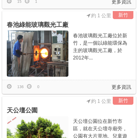
更多資訊
15
1
新竹
約 1 公里
春池綠能玻璃觀光工廠
春池玻璃觀光工廠位於新
竹，是一個以綠能環保為
主的玻璃觀光工廠，於
2012年...
更多資訊
136
0
新竹
約 1 公里
天公壇公園
天公壇公園位在新竹市
區，就在天公壇寺廟旁，
公園有大片草地、兒童遊