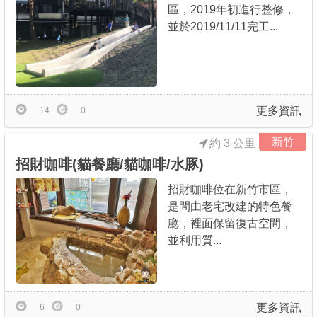
區，2019年初進行整修，
並於2019/11/11完工...
更多資訊
14
0
新竹
約 3 公里
招財咖啡(貓餐廳/貓咖啡/水豚)
招財咖啡位在新竹市區，
是間由老宅改建的特色餐
廳，裡面保留復古空間，
並利用質...
更多資訊
6
0