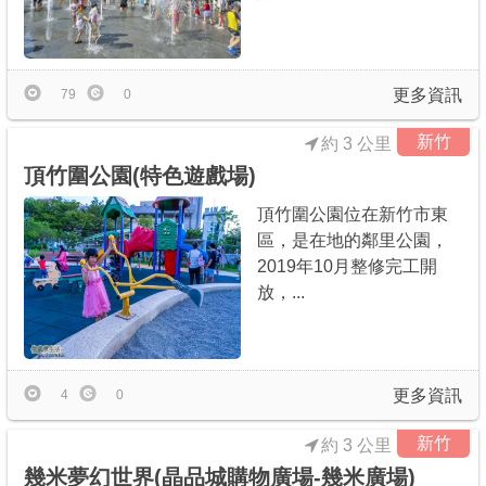
更多資訊
79
0
新竹
約 3 公里
頂竹圍公園(特色遊戲場)
頂竹圍公園位在新竹市東
區，是在地的鄰里公園，
2019年10月整修完工開
放，...
更多資訊
4
0
新竹
約 3 公里
幾米夢幻世界(晶品城購物廣場-幾米廣場)