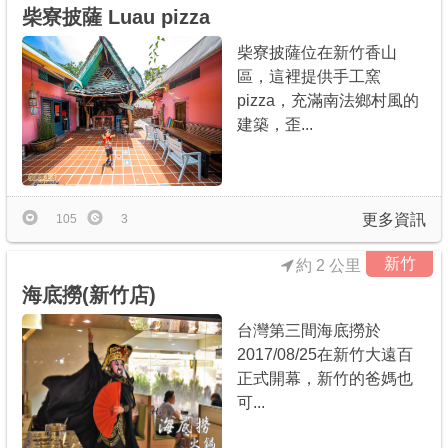
柴寮披薩 Luau pizza
柴寮披薩位在新竹香山
區，這裡提供手工窯
pizza，充滿南法鄉村風的
建築，歪...
更多資訊
105
3
新竹
約 2 公里
海底撈(新竹店)
台灣第三間海底撈於
2017/08/25在新竹大遠百
正式開幕，新竹的爸媽也
可...