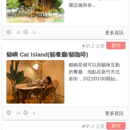
樂設施與各...
更多資訊
33
0
新竹
約 2 公里
貓嶼 Cat Island(貓餐廳/貓咖啡)
貓嶼是個可以與貓咪互動
的餐廳，地點在新竹市北
新街，2022/01/30開始...
更多資訊
13
0
新竹
約 2 公里