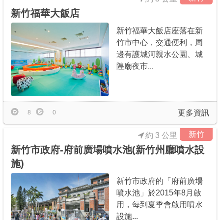
新竹福華大飯店
新竹福華大飯店座落在新
竹市中心，交通便利，周
邊有護城河親水公園、城
隍廟夜市...
更多資訊
8
0
新竹
約 3 公里
新竹市政府-府前廣場噴水池(新竹州廳噴水設
施)
新竹市政府的「府前廣場
噴水池」於2015年8月啟
用，每到夏季會啟用噴水
設施...