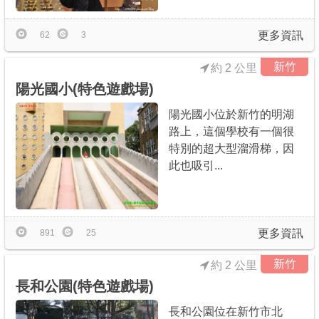
更多資訊
62
3
新竹
約 2 公里
陽光國小(特色遊戲場)
陽光國小位於新竹的明湖
路上，這個學校有一個很
特別的超大型溜滑梯，因
此也吸引...
更多資訊
891
25
新竹
約 2 公里
長和公園(特色遊戲場)
長和公園位在新竹市北