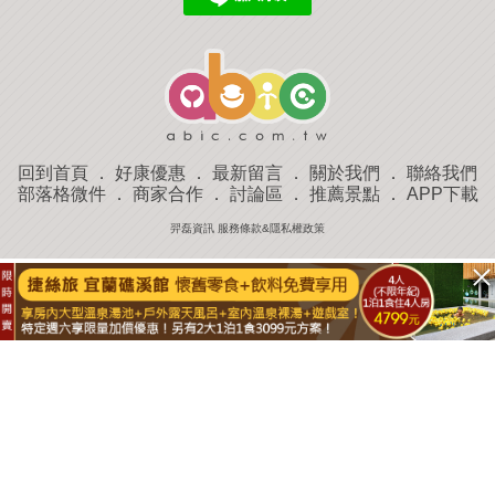
回到首頁
．
好康優惠
．
最新留言
．
關於我們
．
聯絡我們
部落格微件
．
商家合作
．
討論區
．
推薦景點
．
APP下載
羿磊資訊 服務條款&隱私權政策