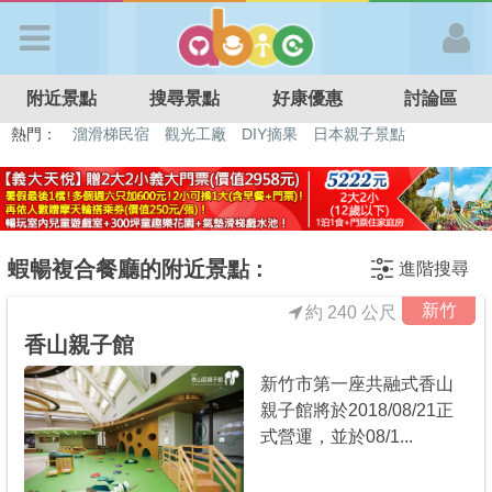
歡迎加入
附近景點
搜尋景點
好康優惠
討論區
APP登入
熱門：
溜滑梯民宿
觀光工廠
DIY摘果
日本親子景點
特色遊戲場
親子住房優惠
台北親子餐廳
溫泉泡湯SPA
首 頁
搜尋景點
蝦暢複合餐廳的附近景點 :
進階搜尋
新竹
約 240 公尺
好康優惠
香山親子館
新竹市第一座共融式香山
最新消息
親子館將於2018/08/21正
式營運，並於08/1...
最新留言