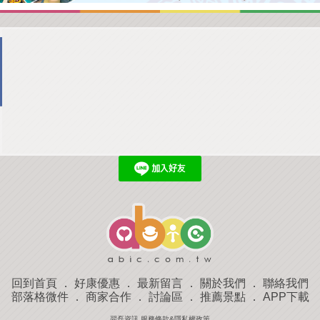
回到首頁
．
好康優惠
．
最新留言
．
關於我們
．
聯絡我們
部落格微件
．
商家合作
．
討論區
．
推薦景點
．
APP下載
羿磊資訊 服務條款&隱私權政策