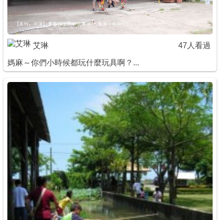
艾琳
47人看過
媽麻～你們小時候都玩什麼玩具啊？...