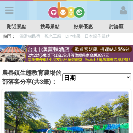
歡迎加入
附近景點
搜尋景點
好康優惠
討論區
APP登入
熱門：
溜滑梯民宿
觀光工廠
DIY摘果
日本親子景點
特色遊戲場
親子住房優惠
台北親子餐廳
溫泉泡湯SPA
首 頁
搜尋景點
農春鎮生態教育農場的
部落客分享(共3筆)：
好康優惠
最新消息
最新留言