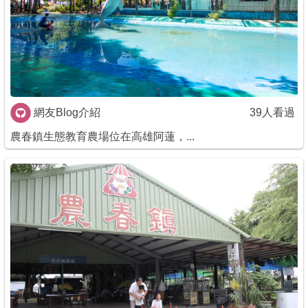
商家合作
推薦景點
討論區
網友Blog介紹
39人看過
農春鎮生態教育農場位在高雄阿蓮，...
聯絡我們
APP下載