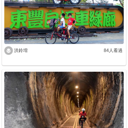
洪鈴堉
84人看過