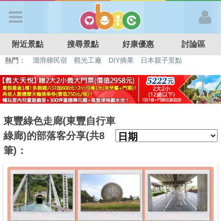
歡迎加入
附近景點
搜尋景點
好康優惠
討論區
APP登入
熱門：
溜滑梯民宿
觀光工廠
DIY摘果
日本親子景點
特色遊戲場
親子住房優惠
台北親子餐廳
溫泉泡湯SPA
首 頁
搜尋景點
東豐綠色走廊(東豐自行車
綠廊)的部落客分享(共8
好康優惠
筆)：
最新消息
最新留言