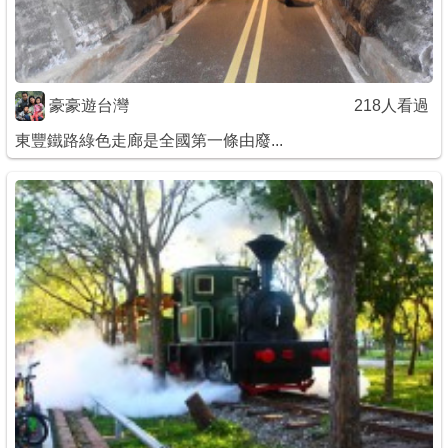
豪豪遊台灣
218人看過
東豐鐵路綠色走廊是全國第一條由廢...