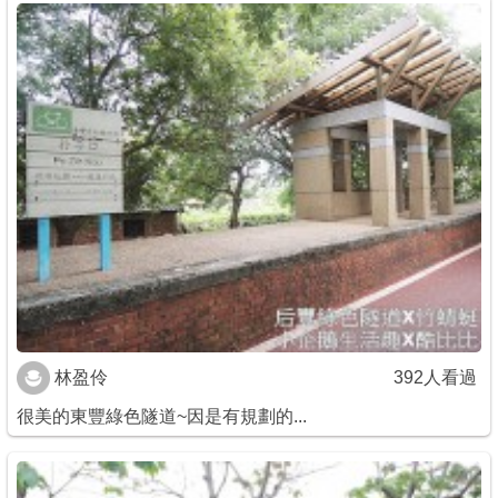
林盈伶
392人看過
很美的東豐綠色隧道~因是有規劃的...