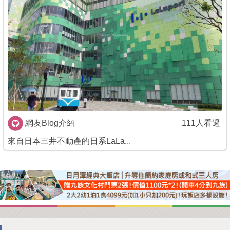
商家合作
推薦景點
討論區
聯絡我們
網友Blog介紹
111人看過
來自日本三井不動產的日系LaLa...
APP下載