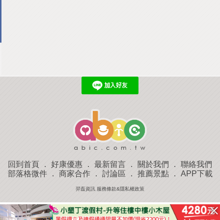
回到首頁
．
好康優惠
．
最新留言
．
關於我們
．
聯絡我們
部落格微件
．
商家合作
．
討論區
．
推薦景點
．
APP下載
羿磊資訊 服務條款&隱私權政策