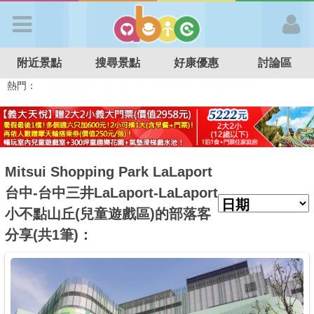
歡迎加入
附近景點
搜尋景點
好康優惠
討論區
APP登入
熱門：
溜滑梯民宿
觀光工廠
DIY摘果
日本親子景點
特色遊戲場
親子住房優惠
台北親子餐廳
溫泉泡湯SPA
首 頁
搜尋景點
Mitsui Shopping Park LaLaport
台中-台中三井LaLaport-LaLaport
好康優惠
小不點山丘(兒童遊戲區)的部落客
分享(共1筆)：
最新消息
最新留言