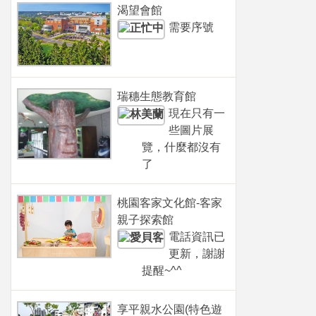
渴望會館
需要序號
瑞穗生態教育館
現在只有一
些圖片展
覽，什麼都沒有
了
桃園客家文化館-客家
親子探索館
電話資訊已
更新，謝謝
提醒~^^
享平親水公園(特色遊