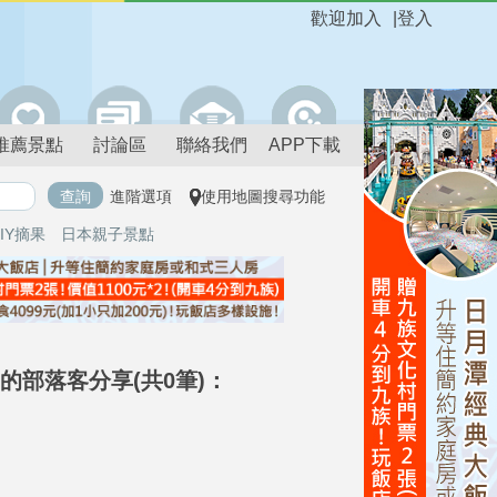
歡迎加入
|
登入
推薦景點
討論區
聯絡我們
APP下載
進階選項
使用地圖搜尋功能
IY摘果
日本親子景點
束)的部落客分享(共0筆)：