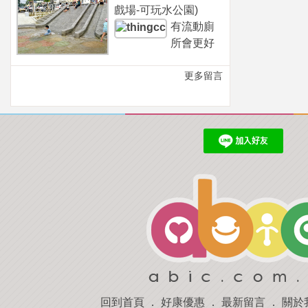
戲場-可玩水公園)
有流動廁
所會更好
更多留言
回到首頁
．
好康優惠
．
最新留言
．
關於