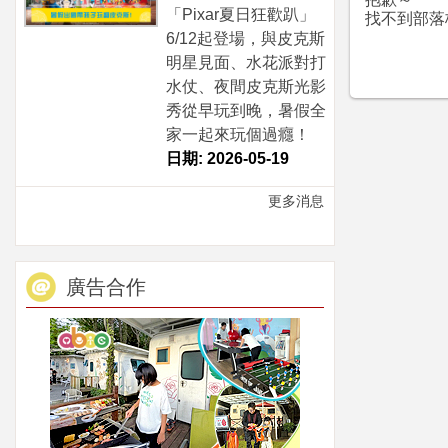
「Pixar夏日狂歡趴」
找不到部落
6/12起登場，與皮克斯
明星見面、水花派對打
水仗、夜間皮克斯光影
秀從早玩到晚，暑假全
家一起來玩個過癮！
日期: 2026-05-19
更多消息
廣告合作