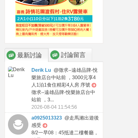
討論留言
最新討論
Derik Lu
@
徵求--遠雄品牌-悅
樂旅店台中站前 ，3000元享4
人1泊1食住精彩4人房 序號
徵求--遠雄品牌-悅樂旅店台中
站前 ，3...
2026-08-04 11:54:56
a0925013323
@
走馬瀨出遊後
感受
8/2一早08：45抵達二樓餐廳，