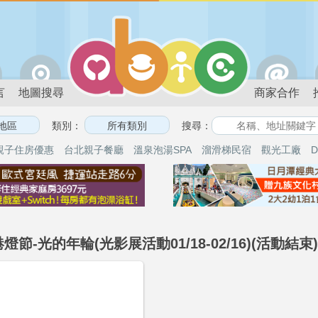
言
地圖搜尋
商家合作
類別：
搜尋：
親子住房優惠
台北親子餐廳
溫泉泡湯SPA
溜滑梯民宿
觀光工廠
D
港燈節-光的年輪(光影展活動01/18-02/16)(活動結