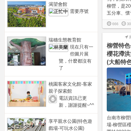
渴望會館
柳營，是2
需要序號
五分車、懷舊
666
30
瑞穗生態教育館
柳營特色
現在只有一
櫻花滯洪
些圖片展
覽，什麼都沒有
(大船特
了
桃園客家文化館-客家
親子探索館
電話資訊已更
新，謝謝提醒~^^
台南市柳營
享平親水公園(特色遊
場-柳營區
戲場-可玩水公園)