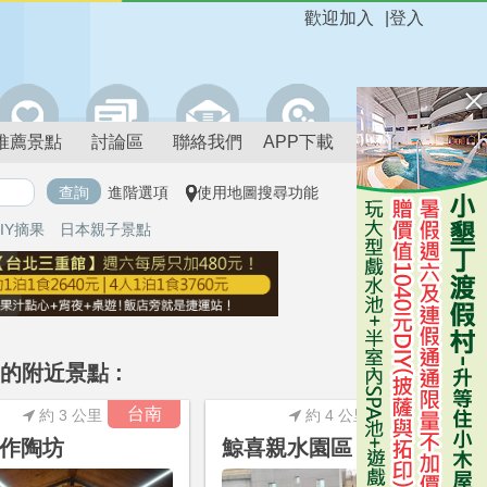
歡迎加入
|
登入
推薦景點
討論區
聯絡我們
APP下載
進階選項
使用地圖搜尋功能
IY摘果
日本親子景點
)的附近景點 :
進階搜尋
台南
台南
約 3 公里
約 4 公里
作陶坊
鯨喜親水園區