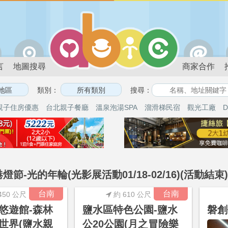
言
地圖搜尋
商家合作
類別：
搜尋：
親子住房優惠
台北親子餐廳
溫泉泡湯SPA
溜滑梯民宿
觀光工廠
D
港燈節-光的年輪(光影展活動01/18-02/16)(活動結束
台南
台南
450 公尺
約 610 公尺
悠遊館-森林
鹽水區特色公園-鹽水
磐創
世界(鹽水親
公20公園(月之冒險樂