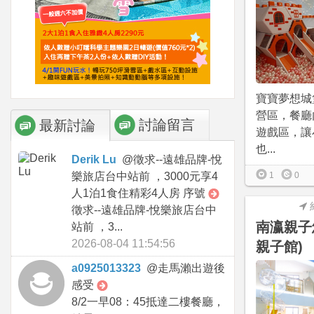
寶寶夢想城
營區，餐廳
討論留言
最新討論
遊戲區，讓
也...
Derik Lu
@
徵求--遠雄品牌-悅
樂旅店台中站前 ，3000元享4
1
0
人1泊1食住精彩4人房 序號
徵求--遠雄品牌-悅樂旅店台中
南瀛親子
站前 ，3...
2026-08-04 11:54:56
親子館)
a0925013323
@
走馬瀨出遊後
感受
8/2一早08：45抵達二樓餐廳，