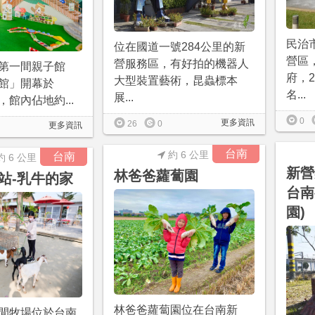
民治
位在國道一號284公里的新
營區
營服務區，有好拍的機器人
第一間親子館
府，
大型裝置藝術，昆蟲標本
館」開幕於
名...
展...
07，館內佔地約...
0
更多資訊
26
0
更多資訊
台南
約 6 公里
台南
約 6 公里
新營
林爸爸蘿蔔園
站-乳牛的家
台南
園)
林爸爸蘿蔔園位在台南新
閒牧場位於台南