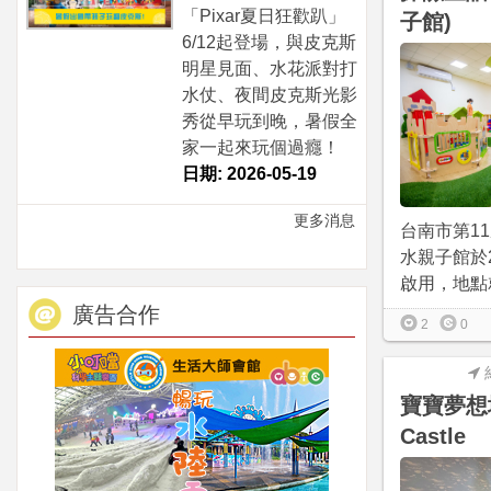
「Pixar夏日狂歡趴」
子館)
6/12起登場，與皮克斯
明星見面、水花派對打
水仗、夜間皮克斯光影
秀從早玩到晚，暑假全
家一起來玩個過癮！
日期: 2026-05-19
更多消息
台南市第1
水親子館於20
啟用，地點就
廣告合作
2
0
寶寶夢想城
Castle