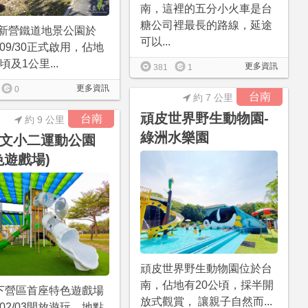
南，這裡的五分小火車是台
糖公司裡最長的路線，延途
-新營鐵道地景公園於
可以...
7/09/30正式啟用，佔地
頃及1公里...
更多資訊
381
1
更多資訊
0
台南
約 7 公里
頑皮世界野生動物園-
台南
約 9 公里
綠洲水樂園
文小二運動公園
色遊戲場)
頑皮世界野生動物園位於台
南，佔地有20公頃，採半開
下營區首座特色遊戲場
放式觀賞， 讓親子自然而...
5/02/03開放遊玩，地點