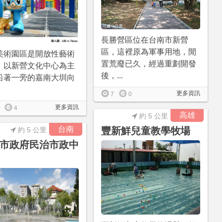
長勝營區位在台南市新營
區，這裡原為軍事用地，閒
美術園區是開放性藝術
置荒廢已久，經過重劃開發
，以新營文化中心為主
後，...
沿著一旁的嘉南大圳向
更多資訊
7
0
更多資訊
4
高雄
約 5 公里
台南
豐新鮮兒童教學牧場
約 5 公里
市政府民治市政中