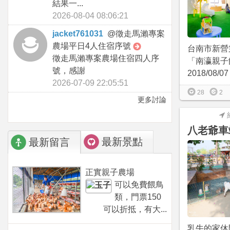
結果一...
2026-08-04 08:06:21
jacket761031
@
徵走馬瀨專案
農場平日4人住宿序號
台南市新營
徵走馬瀨專案農場住宿四人序
「南瀛親子
號，感謝
2018/08/
2026-07-09 22:05:51
28
2
更多討論
八老爺車
最新景點
最新留言
正實親子農場
可以免費餵鳥
類，門票150
可以折抵，有大...
乳牛的家休