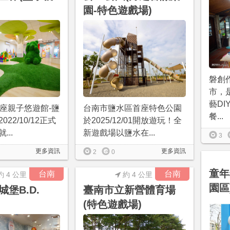
園-特色遊戲場)
磐創
市，
藝D
1座親子悠遊館-鹽
台南市鹽水區首座特色公園
餐...
22/10/12正式
於2025/12/01開放遊玩！全
...
新遊戲場以鹽水在...
3
更多資訊
更多資訊
2
0
童年
台南
台南
約 4 公里
約 4 公里
園區
堡B.D.
臺南市立新營體育場
(特色遊戲場)