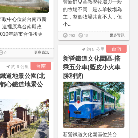
豐新鮮兒童教學牧場與一般
的牧場不同，是以羊牧場為
主，整個牧場其實不大，但
市政中心位於台南市新
小...
，這裡原為台南縣政
2010年縣市合併後更
更多資訊
293
15
台南
約 5 公里
更多資訊
0
新營鐵道文化園區-搭
台南
乘五分車(藍皮小火車
約 6 公里
鐵道地景公園(北
勝利號)
都心鐵道地景公
新營鐵道文化園區位於台