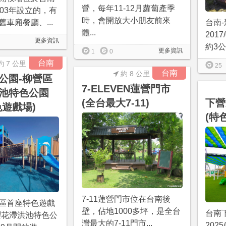
營，每年11-12月蘿蔔產季
003年設立的，有
時，會開放大小朋友前來
車廂餐廳、...
台南
體...
201
更多資訊
約3公
更多資訊
1
0
台南
約 7 公里
25
台南
約 8 公里
公園-柳營區
7-ELEVEN蓮營門市
池特色公園
(全台最大7-11)
下營
色遊戲場)
(特
7-11蓮營門市位在台南後
區首座特色遊戲
壁，佔地1000多坪，是全台
台南
櫻花滯洪池特色公
灣最大的7-11門市...
202