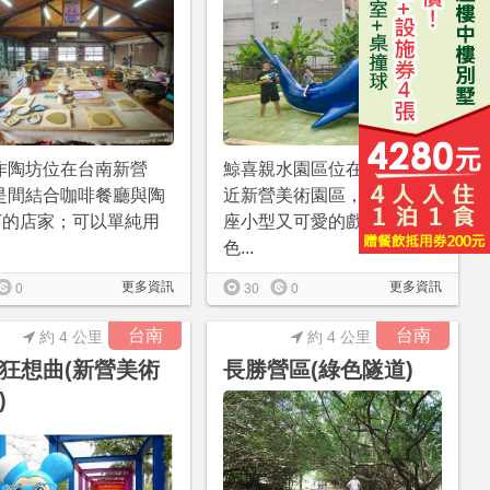
作陶坊位在台南新營
鯨喜親水園區位在新營，鄰
是間結合咖啡餐廳與陶
近新營美術園區，這裡有一
IY的店家；可以單純用
座小型又可愛的戲水池，藍
色...
更多資訊
更多資訊
0
30
0
台南
台南
約 4 公里
約 4 公里
狂想曲(新營美術
長勝營區(綠色隧道)
)