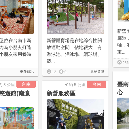
新營
廊道
堡位在台南市新
新營體育場是在地綜合性開
軸，
內為小朋友打造
放運動空間，佔地很大，有
東...
小朋友來用餐時
游泳池、溜冰場、網球場、
籃...
286
更多資訊
更多資訊
12
0
臺南
台南
台南
約 5 公里
約 5 公里
心
悠遊館(南瀛
新營服務區