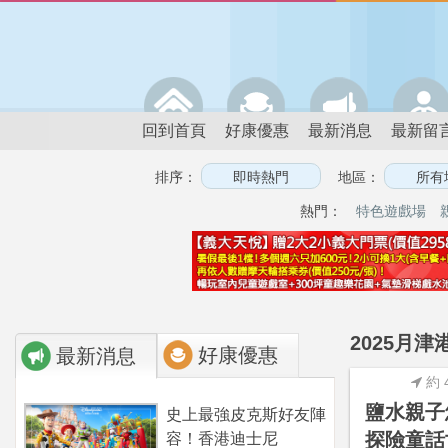
回到首頁
好康優惠
最新消息
最新留
排序：
地區：
熱門：
特色遊戲場
2025月津
好康優惠
最新消息
約 
鹽水親子
史上最強皮克斯好友陣
探險童話
容！香港迪士尼