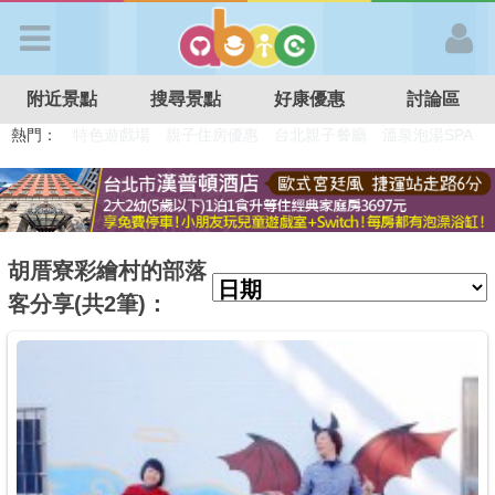
歡迎加入
附近景點
搜尋景點
好康優惠
討論區
APP登入
熱門：
溜滑梯民宿
觀光工廠
DIY摘果
日本親子景點
特色遊戲場
親子住房優惠
台北親子餐廳
溫泉泡湯SPA
首 頁
搜尋景點
胡厝寮彩繪村的部落
客分享(共2筆)：
好康優惠
最新消息
最新留言