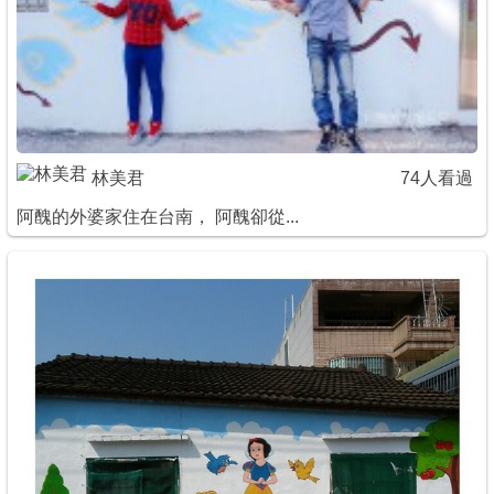
商家合作
推薦景點
林美君
74人看過
討論區
阿醜的外婆家住在台南， 阿醜卻從...
聯絡我們
APP下載