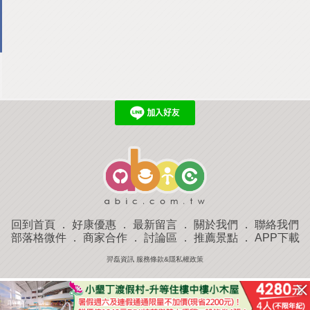
回到首頁
．
好康優惠
．
最新留言
．
關於我們
．
聯絡我們
部落格微件
．
商家合作
．
討論區
．
推薦景點
．
APP下載
羿磊資訊 服務條款&隱私權政策