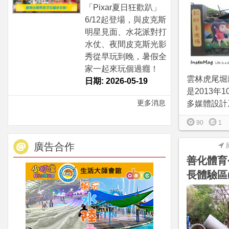
「Pixar夏日狂歡趴」
6/12起登場，與皮克斯
明星見面、水花派對打
水仗、夜間皮克斯光影
秀從早玩到晚，暑假全
家一起來玩個過癮！
雲林虎尾堀
日期: 2026-05-19
是2013年
更多消息
多媒體設計系
90
1
廣告合作
善化體育
長體驗區