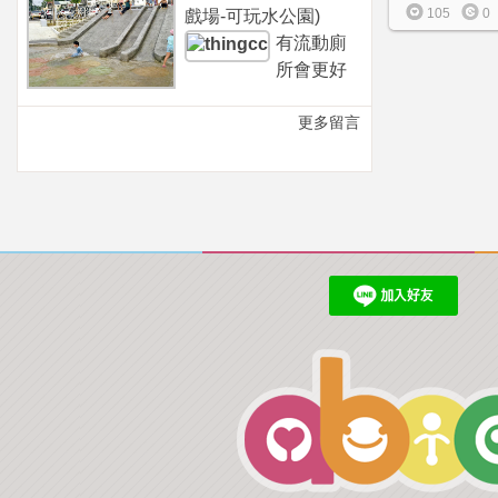
105
0
戲場-可玩水公園)
有流動廁
所會更好
更多留言