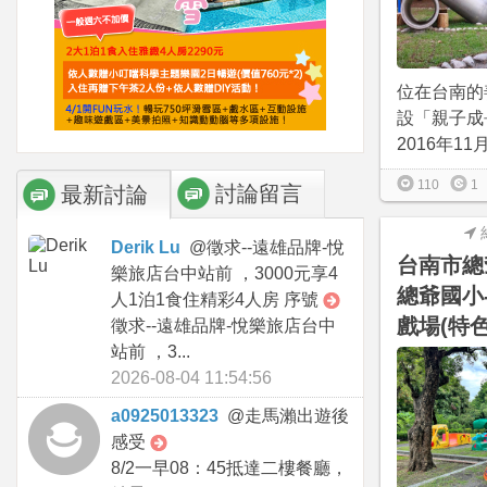
位在台南的
設「親子成
2016年11
110
1
討論留言
最新討論
Derik Lu
@
徵求--遠雄品牌-悅
台南市總
樂旅店台中站前 ，3000元享4
總爺國小
人1泊1食住精彩4人房 序號
戲場(特
徵求--遠雄品牌-悅樂旅店台中
站前 ，3...
2026-08-04 11:54:56
a0925013323
@
走馬瀨出遊後
感受
8/2一早08：45抵達二樓餐廳，