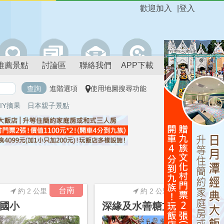
歡迎加入
|
登入
推薦景點
討論區
聯絡我們
APP下載
進階選項
使用地圖搜尋功能
IY摘果
日本親子景點
進階搜尋
台南
台南
約 2 公里
約 2 公里
國小
深緣及水善糖文化園區