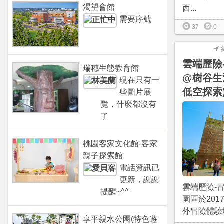
渴望會館
西...
需要序號
37
0
雲端歷險
瑞穗生態教育館
@樹谷生
現在只有一
低空探索
些圖片展
覽，什麼都沒有
了
桃園客家文化館-客家
親子探索館
電話資訊已
更新，謝謝
雲端歷險-
提醒~^^
園區於201
外冒險體驗場
享平親水公園(特色遊