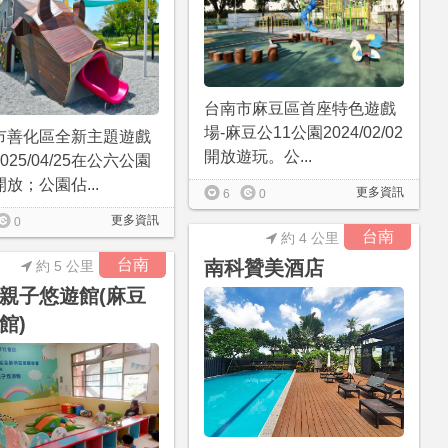
台南市麻豆區首座特色遊戲
場-麻豆公11公園2024/02/02
市善化區全新主題遊戲
開放遊玩。公...
025/04/25在公六公園
放；公園佔...
更多資訊
6
0
更多資訊
0
台南
約 4 公里
台南
南科贊美酒店
約 5 公里
親子悠遊館(麻豆
館)