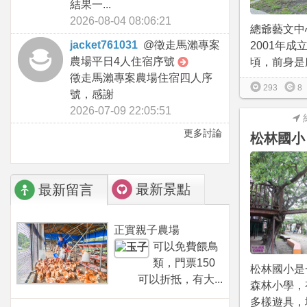
結果一...
2026-08-04 08:06:21
總爺藝文中
jacket761031
@
徵走馬瀨專案
2001年成
農場平日4人住宿序號
頃，前身是麻
徵走馬瀨專案農場住宿四人序
293
8
號，感謝
2026-07-09 22:05:51
更多討論
松林國小
最新景點
最新留言
正實親子農場
可以免費餵鳥
類，門票150
松林國小是
可以折抵，有大...
森林小學，
多樣遊具，