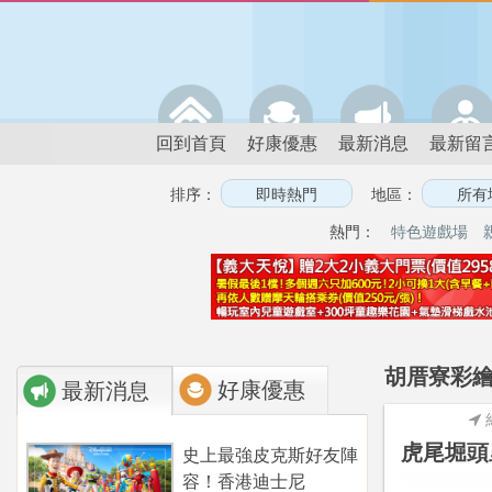
回到首頁
好康優惠
最新消息
最新留
排序：
地區：
熱門：
特色遊戲場
胡厝寮彩繪
好康優惠
最新消息
虎尾堀頭
史上最強皮克斯好友陣
容！香港迪士尼