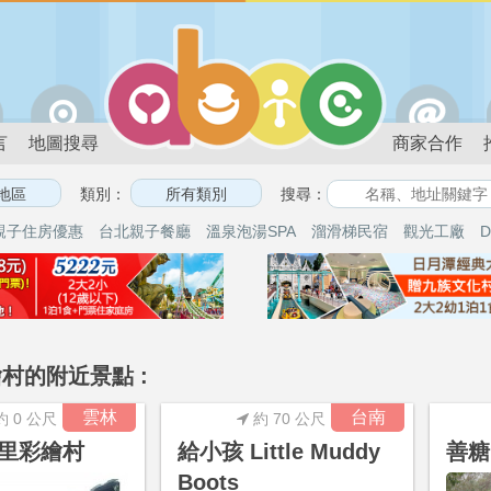
言
地圖搜尋
商家合作
類別：
搜尋：
親子住房優惠
台北親子餐廳
溫泉泡湯SPA
溜滑梯民宿
觀光工廠
D
村的附近景點 :
雲林
台南
約 0 公尺
約 70 公尺
里彩繪村
給小孩 Little Muddy
善糖
Boots