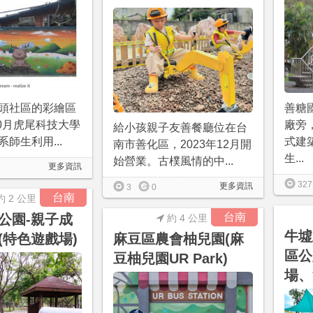
頭社區的彩繪區
善糖
10月虎尾科技大學
廠旁
給小孩親子友善餐廳位在台
師生利用...
式建
南市善化區，2023年12月開
生...
始營業。古樸風情的中...
更多資訊
327
更多資訊
3
0
台南
約 2 公里
台南
公園-親子成
約 4 公里
牛墟
(特色遊戲場)
麻豆區農會柚兒園(麻
區公
豆柚兒園UR Park)
場、