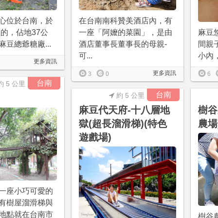
心位於台南，於
在台南南科贊美酒店內，有
立的，佔地37公
一座「阿嬤的菜園」，是由
麻豆
豆總爺糖廠...
酒店董事長董事長的母親-
間親
可...
小內，
更多資訊
更多資訊
3
0
6
台南
約 5 公里
台南
約 5 公里
麻豆代天府-十八層地
樹谷
獄(超長溜滑梯)(特色
農場
遊戲場)
一座小巧可愛的
有樹屋溜滑梯與
地點就在台南市
樹谷