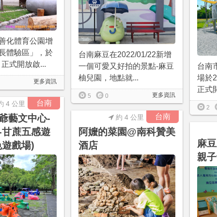
善化體育公園增
長體驗區」，於
台南麻豆在2022/01/22新增
月正式開放啟...
一個可愛又好拍的景點-麻豆
台南
柚兒園，地點就...
場於2
更多資訊
正式開
更多資訊
5
0
台南
約 4 公里
2
台南
爺藝文中心-
約 4 公里
-甘蔗五感遊
阿嬤的菜園@南科贊美
麻豆
色遊戲場)
酒店
親子