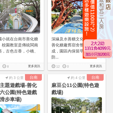
國小就在台南市善化糖
深緣及水善糖文化園區是由
，校園教室是傳統閩南
善化糖廠舊宿舍整修打造而
築，古色古香，小橋、
成，園區內保留早期建築、
防...
更多資訊
更多資訊
8
12
0
台南
台南
約 3 公里
約 4 公里
主題遊戲場-善化
麻豆公11公園(特色遊
六公園(特色遊戲
戲場)
滑步車場)