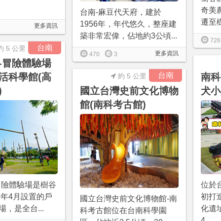
奇美農
台南-麻豆代天府，建於
遷至樹
1956年，年代悠久，整座建
更多資訊
築非常宏偉，佔地約3公頃...
726
台南
約 5 公里
更多資訊
470
3
-冒險體驗場
台南
活科學館(高
南科
約 5 公里
)
國立台灣史前文化博物
犬小
館(南科考古館)
冒險體驗場是樹谷
位於
7年4月設置的戶
初打
國立台灣史前文化博物館-南
，是全台...
化遺
科考古館位在台南科學園
4...