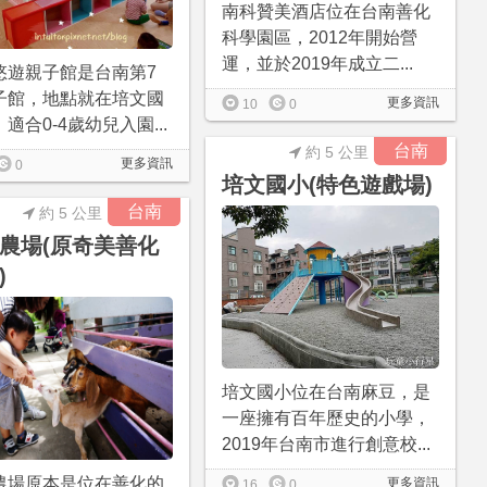
南科贊美酒店位在台南善化
科學園區，2012年開始營
運，並於2019年成立二...
悠遊親子館是台南第7
子館，地點就在培文國
更多資訊
10
0
適合0-4歲幼兒入園...
台南
約 5 公里
更多資訊
0
培文國小(特色遊戲場)
台南
約 5 公里
農場(原奇美善化
)
培文國小位在台南麻豆，是
一座擁有百年歷史的小學，
2019年台南市進行創意校...
農場原本是位在善化的
更多資訊
16
0