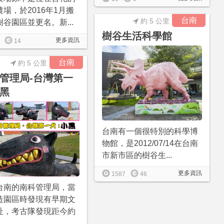
場，於2016年1月搬
台南
約 5 公里
谷園區並更名。新...
樹谷生活科學館
更多資訊
14
台南
約 5 公里
管理局-台灣第一
黑
台南有一個很特別的科學博
物館，是2012/07/14在台南
市新市區的樹谷生...
更多資訊
1587
46
台南的南科管理局，當
造園區時發現有早期文
址，考古隊發現距今約