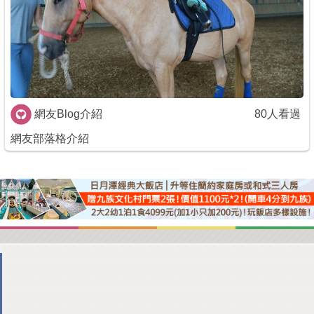
商家合作
推薦景點
討論區
網友Blog介紹
80人看過
網友部落格介紹
聯絡我們
APP下載