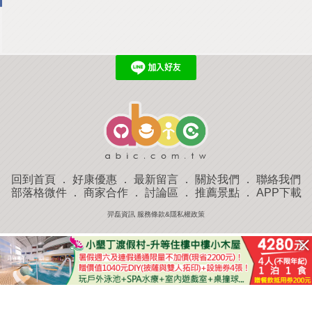
回到首頁
．
好康優惠
．
最新留言
．
關於我們
．
聯絡我們
部落格微件
．
商家合作
．
討論區
．
推薦景點
．
APP下載
羿磊資訊 服務條款&隱私權政策