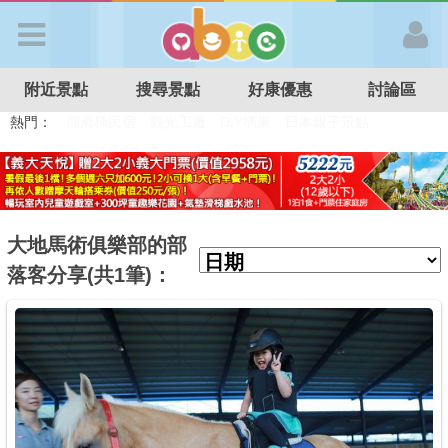
歡迎加入
附近景點
搜尋景點
好康優惠
討論區
APP登入
熱門：
溜滑梯民宿
觀光工廠
DIY摘果
日本親子景點
特色遊戲場
親子住房優惠
台北親子餐廳
溫泉泡湯SPA
首 頁
搜尋景點
大地馬術俱樂部的部
落客分享(共1筆)：
好康優惠
最新消息
最新留言