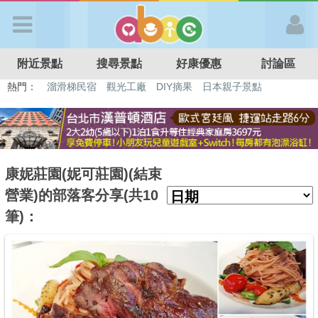
歡迎加入
附近景點
搜尋景點
好康優惠
討論區
APP登入
熱門：
溜滑梯民宿
觀光工廠
DIY摘果
日本親子景點
特色遊戲場
親子住房優惠
台北親子餐廳
溫泉泡湯SPA
首 頁
搜尋景點
康妮莊園(妮可莊園)(結束
營業)的部落客分享(共10
好康優惠
筆)：
最新消息
最新留言