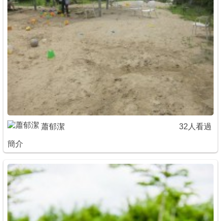
蕭郁潔
32人看過
簡介