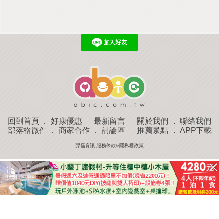
回到首頁
．
好康優惠
．
最新留言
．
關於我們
．
聯絡我們
部落格微件
．
商家合作
．
討論區
．
推薦景點
．
APP下載
羿磊資訊 服務條款&隱私權政策