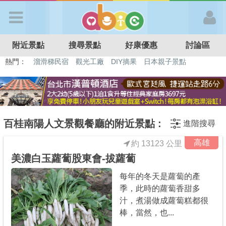
歡迎加入
附近景點
搜尋景點
好康優惠
討論區
APP登入
熱門：
溜滑梯民宿
觀光工廠
DIY摘果
日本親子景點
特色遊戲場
親子住房優惠
台北親子餐廳
溫泉泡湯SPA
首 頁
搜尋景點
百桂南陽人文景觀餐廳的附近景點 :
進階搜尋
高雄
約 13123 公里
好康優惠
美濃白玉蘿蔔股東會-拔蘿蔔
每年的冬天是蘿蔔的產
最新消息
季，此時的蘿蔔香甜多
汁，煮湯做成蘿蔔糕都很
最新留言
棒，當然，也...