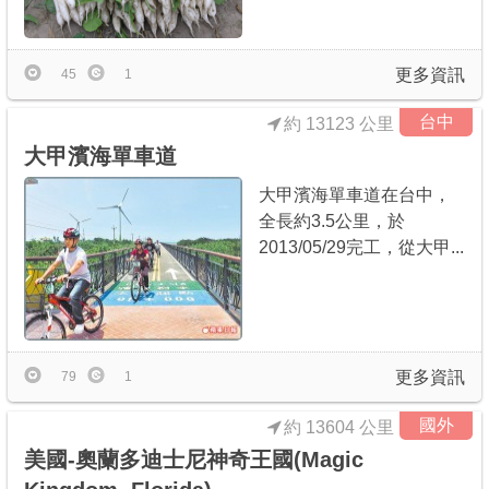
商家合作
更多資訊
45
1
推薦景點
台中
約 13123 公里
大甲濱海單車道
討論區
大甲濱海單車道在台中，
全長約3.5公里，於
聯絡我們
2013/05/29完工，從大甲...
APP下載
更多資訊
79
1
國外
約 13604 公里
美國-奧蘭多迪士尼神奇王國(Magic