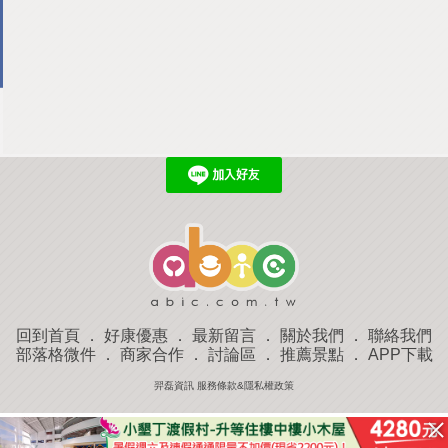
回到首頁
．
好康優惠
．
最新留言
．
關於我們
．
聯絡我們
部落格微件
．
商家合作
．
討論區
．
推薦景點
．
APP下載
羿磊資訊 服務條款&隱私權政策