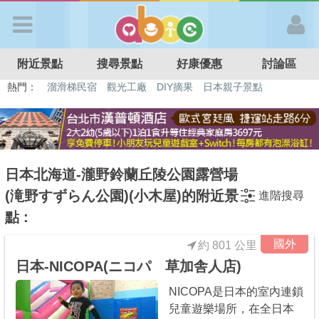
歡迎加入
附近景點
搜尋景點
好康優惠
討論區
APP登入
熱門：
溜滑梯民宿
觀光工廠
DIY摘果
日本親子景點
特色遊戲場
親子住房優惠
台北親子餐廳
溫泉泡湯SPA
首 頁
搜尋景點
日本北海道-瀧野鈴蘭丘陵公園露營場
(滝野すずらん公園)(小木屋)的附近景
進階搜尋
好康優惠
點 :
國外
約 801 公里
最新消息
日本-NICOPA(ニコパ 草加舎人店)
NICOPA是日本的室內連鎖
最新留言
兒童遊樂場所，在全日本