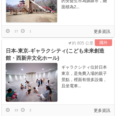
的安徒生市為姊妹市，總
面積為2...
更多資訊
27
1
國外
約 805 公里
日本-東京-ギャラクシティ(こども未来創造
館・西新井文化ホール)
ギャラクシティ位於日本
東京，是免費入場的親子
景點，裡面有很多設備，
且坐電車...
更多資訊
33
2