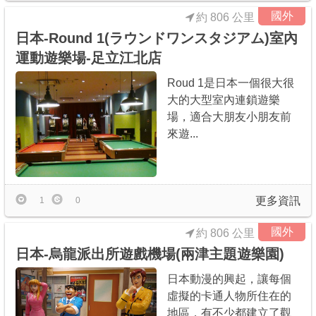
國外
約 806 公里
日本-Round 1(ラウンドワンスタジアム)室內
運動遊樂場-足立江北店
Roud 1是日本一個很大很
大的大型室內連鎖遊樂
場，適合大朋友小朋友前
來遊...
更多資訊
1
0
國外
約 806 公里
日本-烏龍派出所遊戲機場(兩津主題遊樂園)
日本動漫的興起，讓每個
虛擬的卡通人物所住在的
地區，有不少都建立了觀