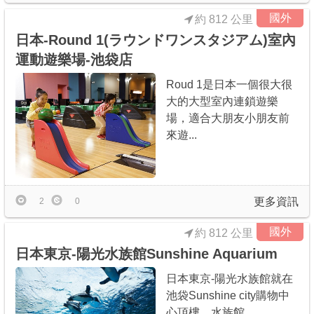
國外
約 812 公里
日本-Round 1(ラウンドワンスタジアム)室內
運動遊樂場-池袋店
Roud 1是日本一個很大很
大的大型室內連鎖遊樂
場，適合大朋友小朋友前
來遊...
更多資訊
2
0
國外
約 812 公里
日本東京-陽光水族館Sunshine Aquarium
日本東京-陽光水族館就在
池袋Sunshine city購物中
心頂樓，水族館...