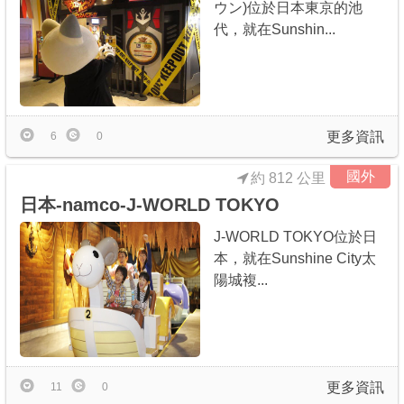
ウン)位於日本東京的池
代，就在Sunshin...
更多資訊
6
0
國外
約 812 公里
日本-namco-J-WORLD TOKYO
J-WORLD TOKYO位於日
本，就在Sunshine City太
陽城複...
更多資訊
11
0