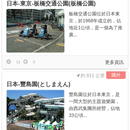
日本-東京-板橋交通公園(板橋公園)
板橋交通公園位於日本東
京，於1968年成立的，佔
地近1公頃，是一個為了推
廣...
更多資訊
12
0
國外
約 811 公里
日本-豐島園(としまえん)
豐島園位於日本東京，是
一間大型的主題遊樂園，
由西武集團所經營，佔地
33公頃...