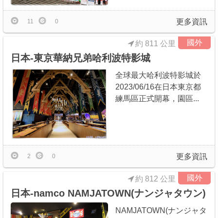
更多資訊
11
0
國外
約 811 公里
日本-東京華納兄弟哈利波特影城
全球最大哈利波特影城於
2023/06/16在日本東京都
練馬區正式開幕，園區...
更多資訊
2
0
國外
約 812 公里
日本-namco NAMJATOWN(ナンジャタウン)
NAMJATOWN(ナンジャタ