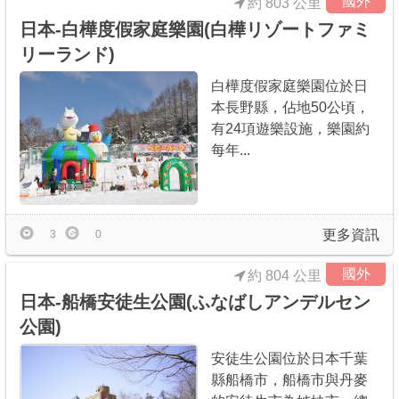
國外
約 803 公里
日本-白樺度假家庭樂園(白樺リゾートファミ
リーランド)
白樺度假家庭樂園位於日
本長野縣，佔地50公頃，
有24項遊樂設施，樂園約
每年...
更多資訊
3
0
國外
約 804 公里
日本-船橋安徒生公園(ふなばしアンデルセン
公園)
安徒生公園位於日本千葉
縣船橋市，船橋市與丹麥