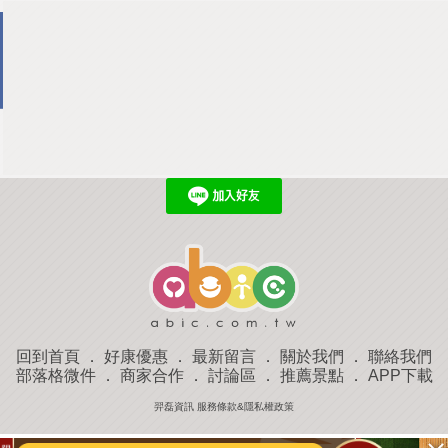
回到首頁
．
好康優惠
．
最新留言
．
關於我們
．
聯絡我們
部落格微件
．
商家合作
．
討論區
．
推薦景點
．
APP下載
羿磊資訊 服務條款&隱私權政策