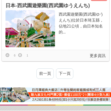
日本-西武園遊樂園(西武園ゆうえんち)
西武園遊樂園(西武園ゆう
えんち)位於日本琦玉縣，
佔地21公頃，由日本知名
的...
更多資訊
6
1
前一頁
下一頁