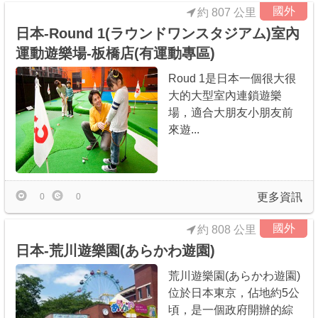
國外
約 807 公里
日本-Round 1(ラウンドワンスタジアム)室內
運動遊樂場-板橋店(有運動專區)
Roud 1是日本一個很大很
大的大型室內連鎖遊樂
場，適合大朋友小朋友前
來遊...
更多資訊
0
0
國外
約 808 公里
日本-荒川遊樂園(あらかわ遊園)
荒川遊樂園(あらかわ遊園)
位於日本東京，佔地約5公
頃，是一個政府開辦的綜