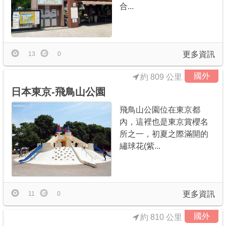
合...
更多資訊
13
0
國外
約 809 公里
日本東京-飛鳥山公園
飛鳥山公園位在東京都
內，這裡也是東京賞櫻名
所之一，初夏之際滿開的
繡球花(紫...
更多資訊
11
0
國外
約 810 公里