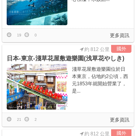
更多資訊
19
0
國外
約 812 公里
日本-東京-淺草花屋敷遊樂園(浅草花やしき)
淺草花屋敷遊樂園位於日
本東京，佔地約2公頃，西
元1853年就開始營業了，
是...
更多資訊
21
2
國外
約 812 公里