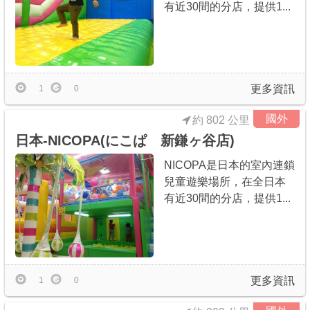
有近30間的分店，提供1...
商家合作
推薦景點
更多資訊
1
0
討論區
國外
約 802 公里
日本-NICOPA(にこぱ 新鎌ヶ谷店)
聯絡我們
NICOPA是日本的室內連鎖
兒童遊樂場所，在全日本
有近30間的分店，提供1...
APP下載
更多資訊
1
0