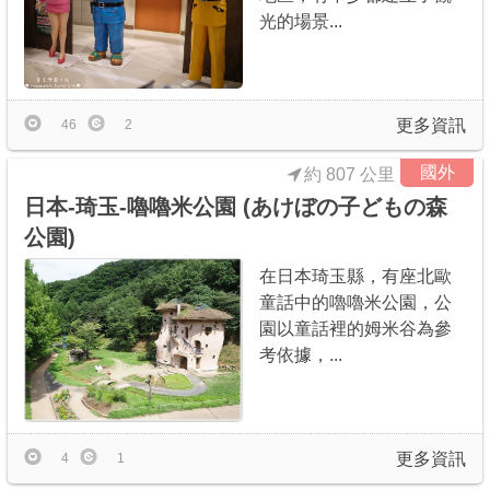
光的場景...
更多資訊
46
2
國外
約 807 公里
日本-琦玉-嚕嚕米公園 (あけぼの子どもの森
公園)
在日本琦玉縣，有座北歐
童話中的嚕嚕米公園，公
園以童話裡的姆米谷為參
考依據，...
更多資訊
4
1