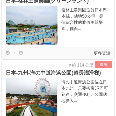
日本-格林主題樂園(グリーンランド)
格林主題樂園位於日本縣
本縣，佔地50公頃，是一
個綜合性的渡假主題樂
園，裡面...
更多資訊
8
0
國外
約 114 公里
日本-九州-海の中道海浜公園(超長溜滑梯)
海の中道海浜公園位在日
本九州，只要搭乘JR即可
到達，交通便利。公園佔
地廣大...