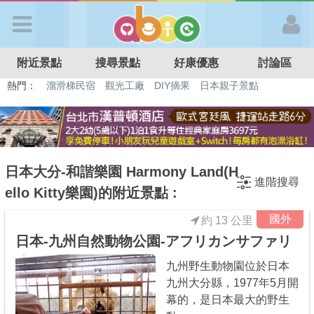
歡迎加入
附近景點
搜尋景點
好康優惠
討論區
APP登入
熱門：
溜滑梯民宿
觀光工廠
DIY摘果
日本親子景點
特色遊戲場
親子住房優惠
台北親子餐廳
溫泉泡湯SPA
首 頁
搜尋景點
日本大分-和諧樂園 Harmony Land(H
進階搜尋
ello Kitty樂園)的附近景點 :
好康優惠
國外
約 13 公里
日本-九州自然動物公園-アフリカンサファリ
最新消息
九州野生動物園位於日本
九州大分縣，1977年5月開
最新留言
幕的，是日本最大的野生