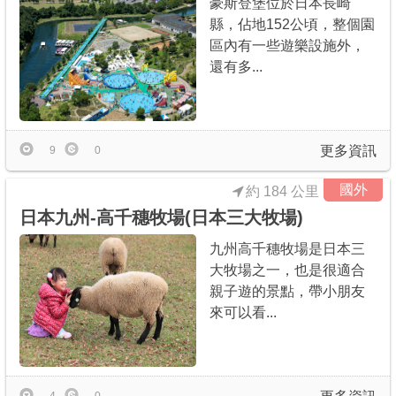
豪斯登堡位於日本長崎
縣，佔地152公頃，整個園
區內有一些遊樂設施外，
還有多...
更多資訊
9
0
國外
約 184 公里
日本九州-高千穗牧場(日本三大牧場)
九州高千穗牧場是日本三
大牧場之一，也是很適合
親子遊的景點，帶小朋友
來可以看...