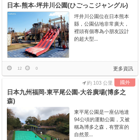
日本-熊本-坪井川公園(ひごっこジャングル)
坪井川公園位在日本熊本
縣，公園佔地非常廣大，
裡頭有個專為小朋友設計
的超大型...
更多資訊
12
0
國外
約 103 公里
日本九州福岡-東平尾公園-大谷廣場(博多之
森)
東平尾公園是一座佔地達
94公頃的運動公園，又被
稱為博多之森，有豐富的
自然景...