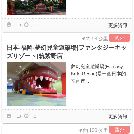
更多資訊
10
1
國外
約 93 公里
日本-福岡-夢幻兒童遊樂場(ファンタジーキッ
ズリゾート)筑紫野店
夢幻兒童遊樂場(Fantasy
Kids Resort)是一個日本的
室內連...
更多資訊
13
1
國外
約 100 公里