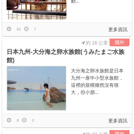
動...
商家合作
推薦景點
更多資訊
62
7
國外
約 16 公里
討論區
日本九州-大分海之卵水族館(うみたまご水族
館)
聯絡我們
大分海之卵水族館是日本
九州一座中小型水族館，
這裡的規模雖然沒有很
APP下載
大，但小朋...
更多資訊
8
0
國外