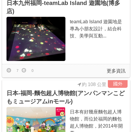
日本九州福岡-teamLab Island 遊園地(博多
店)
teamLab Island 遊園地是
專為小朋友設計，結合科
技、美學與互動...
更多資訊
7
0
國外
約 108 公里
日本-福岡-麵包超人博物館(アンパンマンこど
もミュージアムinモール)
日本有好幾座麵包超人博
物館，而位於福岡的麵包
超人博物館，於2014年開