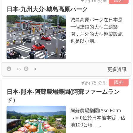
約 19 公里
日本-九州大分-城島高原パーク
城島高原パーク在日本是
一個連鎖的大型主題樂
園，戶外的大型遊樂設施
也是以小朋...
更多資訊
45
0
國外
約 75 公里
日本-熊本-阿蘇農場樂園(阿蘇ファームラン
ド）
阿蘇農場樂園(Aso Farm
Land)位於日本熊本縣，佔
地100公頃，...