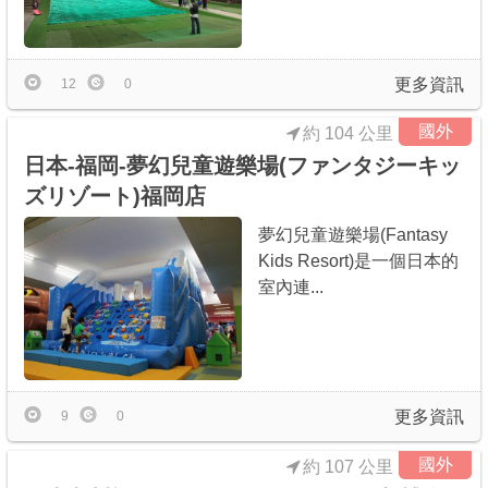
更多資訊
12
0
國外
約 104 公里
日本-福岡-夢幻兒童遊樂場(ファンタジーキッ
ズリゾート)福岡店
夢幻兒童遊樂場(Fantasy
Kids Resort)是一個日本的
室內連...
更多資訊
9
0
國外
約 107 公里