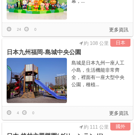
幕，...
更多資訊
24
0
日本
約 108 公里
日本九州福岡-島城中央公園
島城是日本九州一座人工
小島，生活機能非常齊
全，裡面有一座大型中央
公園，種植...
更多資訊
4
0
國外
約 111 公里