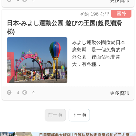
更多資訊
4
0
國外
約 196 公里
日本-みよし運動公園 遊びの王国(超長溜滑
梯)
みよし運動公園位於日本
廣島縣，是一個免費的戶
外公園，裡面佔地非常
大，有各種...
更多資訊
4
0
前一頁
下一頁