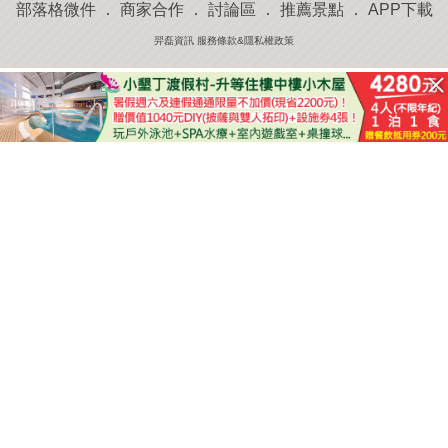
部落格微件
．
商家合作
．
討論區
．
推薦景點
．
APP下載
羿磊資訊 服務條款&隱私權政策
收藏
評分
去過
附近景點
部落客分享