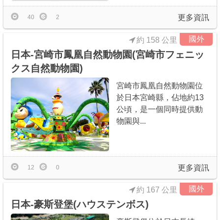
更多資訊
40
2
國外
約 158 公里
日本-宮崎市鳳凰自然動物園(宮崎市フェニッ
クス自然動物園)
宮崎市鳳凰自然動物園位
於日本宮崎縣，佔地約13
公頃，是一個同時提供動
物園與...
更多資訊
12
0
國外
約 167 公里
日本-豪斯登堡(ハウステンボス)