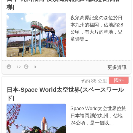
梯)
夜須高原記念の森位於日
本九州的福岡，佔地約28
公頃，有大片的草地，兒
童遊樂...
更多資訊
12
0
國外
約 86 公里
日本-Space World太空世界(スペースワール
ド)
Space World太空世界位於
日本福岡縣的九州，佔地
24公頃，是一個以...