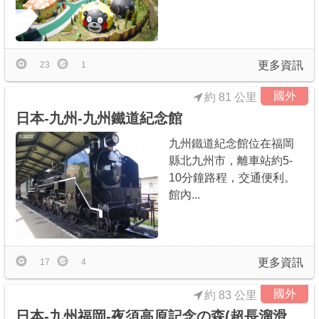
更多資訊
23
1
國外
約 81 公里
日本-九州-九州鐵道紀念館
九州鐵道紀念館位在福岡
縣北九州市，離車站約5-
10分鐘路程，交通便利。
館內...
更多資訊
17
4
國外
約 83 公里
日本-九州福岡-夜須高原記念の森(超長溜滑