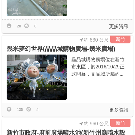
更多資訊
28
0
新竹
約 830 公尺
幾米夢幻世界(晶品城購物廣場-幾米廣場)
晶品城購物廣場位在新竹
市東區，於2016/10/29正
式開幕，晶品城所屬的...
更多資訊
135
5
新竹
約 960 公尺
新竹市政府-府前廣場噴水池(新竹州廳噴水設