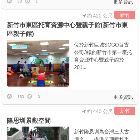
更多資訊
20
1
新竹
約 420 公尺
新竹市東區托育資源中心暨親子館(新竹市東
區親子館)
位於新竹巨城SOGO百貨
公司3樓的新竹市第一座托
育資源中心暨親子館於
201...
更多資訊
153
3
新竹
約 440 公尺
隆恩圳景觀空間
新竹隆恩圳為台灣三大古
圳之一，提供早期新竹重