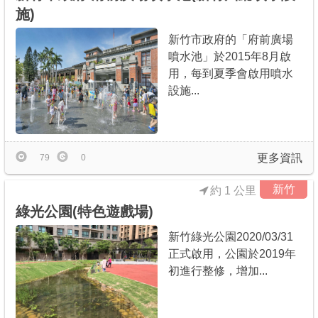
施)
新竹市政府的「府前廣場
噴水池」於2015年8月啟
用，每到夏季會啟用噴水
設施...
更多資訊
79
0
新竹
約 1 公里
綠光公園(特色遊戲場)
新竹綠光公園2020/03/31
正式啟用，公園於2019年
初進行整修，增加...