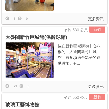
更多資訊
3
0
新竹
約 530 公尺
大魯閣新竹巨城館(保齡球館)
位在新竹巨城購物中心八
樓的「大魯閣新竹巨城
館」有多項適合親子的運
動設施。有...
更多資訊
93
0
新竹
約 550 公尺
玻璃工藝博物館