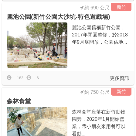
新竹
約 690 公尺
麗池公園(新竹公園大沙坑-特色遊戲場)
麗池公園舊稱新竹公園，
2017年閉園整修，於2018
年9月底開放，公園佔地...
更多資訊
183
6
新竹
約 750 公尺
森林食堂
森林食堂座落在新竹動物
園旁，2020年1月開始營
業，帶小朋友來用餐可以
看動...