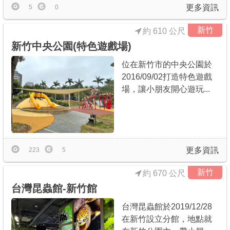
更多資訊
5
0
新竹
約 610 公尺
新竹中央公園(特色遊戲場)
位在新竹市的中央公園於
2016/09/02打造特色遊戲
場，讓小朋友開心遊玩...
更多資訊
223
5
新竹
約 670 公尺
台灣昆蟲館-新竹館
台灣昆蟲館於2019/12/28
在新竹設立分館，地點就