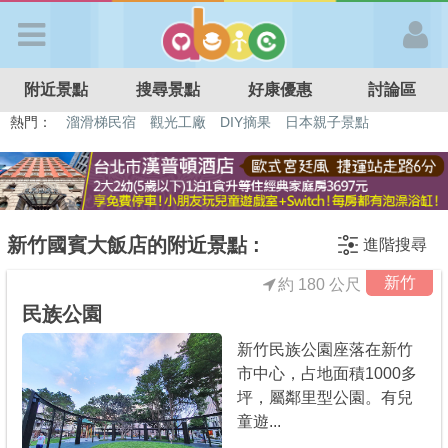
歡迎加入
附近景點
搜尋景點
好康優惠
討論區
APP登入
熱門：
溜滑梯民宿
觀光工廠
DIY摘果
日本親子景點
特色遊戲場
親子住房優惠
台北親子餐廳
溫泉泡湯SPA
首 頁
搜尋景點
新竹國賓大飯店的附近景點 :
進階搜尋
新竹
約 180 公尺
好康優惠
民族公園
新竹民族公園座落在新竹
最新消息
市中心，占地面積1000多
坪，屬鄰里型公園。有兒
最新留言
童遊...