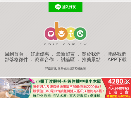
回到首頁
．
好康優惠
．
最新留言
．
關於我們
．
聯絡我們
部落格微件
．
商家合作
．
討論區
．
推薦景點
．
APP下載
羿磊資訊 服務條款&隱私權政策