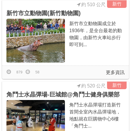
新竹
約 510 公尺
新竹市立動物園(新竹動物園)
新竹市立動物園成立於
1936年，是全台最老的動
物園，由新竹火車站步行
即可到...
更多資訊
879
58
新竹
約 520 公尺
角鬥士水晶彈場-巨城館@角鬥士健身俱樂部
角鬥士水晶彈場打造新竹
首間全室內水晶彈場地，
地點就在巨購物中心6樓
「角鬥士...