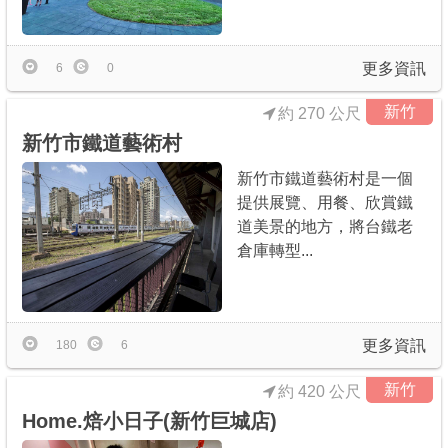
商家合作
更多資訊
6
0
推薦景點
新竹
約 270 公尺
新竹市鐵道藝術村
討論區
新竹市鐵道藝術村是一個
提供展覽、用餐、欣賞鐵
聯絡我們
道美景的地方，將台鐵老
倉庫轉型...
APP下載
更多資訊
180
6
新竹
約 420 公尺
Home.焙小日子(新竹巨城店)