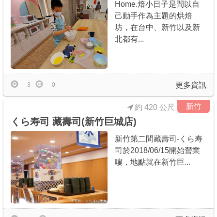
Home.焙小日子是間以自
己動手作為主題的烘焙
坊，在台中、新竹以及新
北都有...
更多資訊
3
0
新竹
約 420 公尺
くら寿司 藏壽司(新竹巨城店)
新竹第二間藏壽司-くら寿
司於2018/06/15開始營業
嘍，地點就在新竹巨...