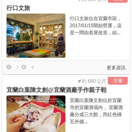
行口文旅
行口文旅位在宜蘭市區，
2017/01/15開始營運，這
是一間由老屋改造，結...
更多資訊
1
0
宜蘭
約 660 公尺
宜蘭白葉陳文創@宜蘭酒廠手作親子鞋
宜蘭白葉陳文創位於宜蘭
市的宜蘭酒場內， 宜蘭酒
廠分成三大館，而紅色磚
瓦外牆...