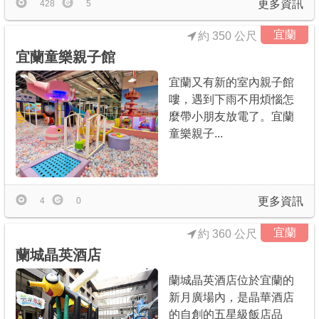
更多資訊
428
5
宜蘭
約 350 公尺
宜蘭童樂親子館
宜蘭又有新的室內親子館
嘍，遇到下雨不用煩惱怎
麼帶小朋友放電了。宜蘭
童樂親子...
更多資訊
4
0
宜蘭
約 360 公尺
蘭城晶英酒店
蘭城晶英酒店位於宜蘭的
新月廣場內，是晶華酒店
的自創的五星級飯店品