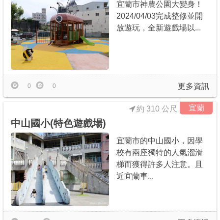
宜蘭市神農公園大變身！
2024/04/03完成整修並開
放遊玩，全新遊戲場以...
更多資訊
0
0
宜蘭
約 310 公尺
中山國小(特色遊戲場)
宜蘭市的中山國小，因學
校有兩座獨特的人氣溜滑
梯而獲得許多人注意。且
近宜蘭車...