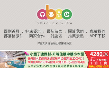
回到首頁
．
好康優惠
．
最新留言
．
關於我們
．
聯絡我們
部落格微件
．
商家合作
．
討論區
．
推薦景點
．
APP下載
羿磊資訊 服務條款&隱私權政策
收藏
評分
去過
附近景點
部落客分享