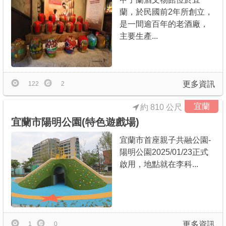
蘭，於民國前2年所創立，
是一間逾百年的老酒廠，
主要生產...
更多資訊
122
2
宜蘭
約 810 公尺
宜蘭市陽明公園(特色遊戲場)
宜蘭市首座親子共融公園-
陽明公園2025/01/23正式
啟用，地點就在李科...
更多資訊
1
0