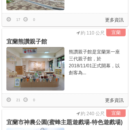
商家合作
更多資訊
17
0
推薦景點
宜蘭
約 110 公尺
宜蘭熊讚親子館
討論區
熊讚親子館是宜蘭第一座
三代親子館，於
聯絡我們
2018/11/01正式開幕，以
創客為...
APP下載
更多資訊
21
0
宜蘭
約 240 公尺
宜蘭市神農公園(蜜蜂主題遊戲場-特色遊戲場)