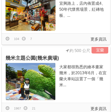
宜興路上，店內佈置成4、
50年代懷舊場景，紅磚地
板、...
更多資訊
104
7
宜蘭
約 500 公尺
幾米主題公園(幾米廣場)
大家都很熟悉的繪本畫家
幾米，於2013年6月，在宜
蘭火車站設置了一個「幾
米...
更多資訊
1967
21