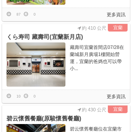
更多資訊
87
0
宜蘭
約 410 公尺
くら寿司 藏壽司(宜蘭新月店)
藏壽司宜蘭首間店07/28在
蘭城新月廣場1樓開始營
運，宜蘭的爸媽也可以帶
小...
更多資訊
10
0
宜蘭
約 430 公尺
碧云懷舊餐廳(原駿懷舊餐廳)
碧云懷舊餐廳位在宜蘭市