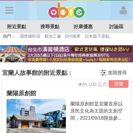
歡迎加入
附近景點
搜尋景點
好康優惠
討論區
APP登入
熱門：
溜滑梯民宿
觀光工廠
DIY摘果
日本親子景點
特色遊戲場
親子住房優惠
台北親子餐廳
溫泉泡湯SPA
首 頁
搜尋景點
宜蘭人故事館的附近景點 :
進階搜尋
宜蘭
約 100 公尺
好康優惠
蘭陽原創館
蘭陽原創館是宜蘭首座以
最新消息
原民文化為主題的文創空
間，2021/09/18開放參...
最新留言