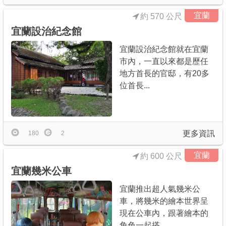
宜蘭
約 570 公尺
宜蘭設治紀念館
宜蘭設治紀念館就在宜蘭
市內，一直以來都是歷任
地方首長的官邸，有20多
位首長...
更多資訊
180
2
宜蘭
約 600 公尺
宜蘭幾米公車
宜蘭推出超人氣幾米公
車，將幾米的繪本世界呈
現在公車內，跟著繪本的
角色一起搭...