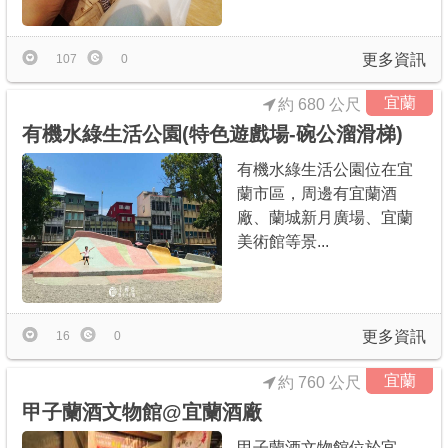
更多資訊
107
0
宜蘭
約 680 公尺
有機水綠生活公園(特色遊戲場-碗公溜滑梯)
有機水綠生活公園位在宜
蘭市區，周邊有宜蘭酒
廠、蘭城新月廣場、宜蘭
美術館等景...
更多資訊
16
0
宜蘭
約 760 公尺
甲子蘭酒文物館@宜蘭酒廠
甲子蘭酒文物館位於宜