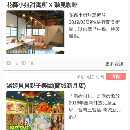
花轟小姐甜寓所 X 聽見咖啡
花轟小姐甜寓所於
2019/03/29進駐宜蘭美術
館，以供應早午餐、特製
甜點...
更多資訊
5
0
宜蘭
約 410 公尺
湯姆貝貝親子樂園(蘭城新月店)
「湯姆貝貝」是湯姆熊於
2016年全新打造兒童品
牌，台灣三號店-蘭城新月
於2...