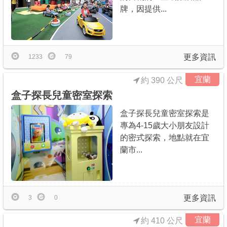
牌，因提供...
更多資訊
1233
79
宜蘭
約 390 公尺
盒子探長兒童密室探索
盒子探長兒童密室探索是
專為4-15歲大小朋友設計
的密式探索，地點就在宜
蘭市...
更多資訊
3
0
宜蘭
約 410 公尺