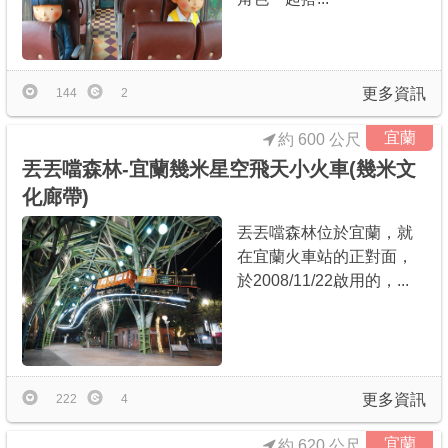
更多資訊
144
2
宜蘭
約 600 公尺
丟丟噹森林-宜蘭幾米星空飛天小火車(幾米文
化廊帶)
丟丟噹森林位於宜蘭，就
在宜蘭火車站的正對面，
於2008/11/22啟用的，...
更多資訊
222
4
宜蘭
約 620 公尺