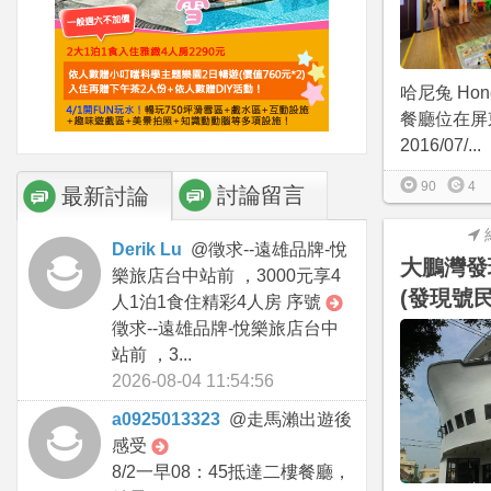
哈尼兔 Hone
餐廳位在屏
2016/07/...
90
4
討論留言
最新討論
Derik Lu
@
徵求--遠雄品牌-悅
大鵬灣發
樂旅店台中站前 ，3000元享4
(發現號民
人1泊1食住精彩4人房 序號
徵求--遠雄品牌-悅樂旅店台中
站前 ，3...
2026-08-04 11:54:56
a0925013323
@
走馬瀨出遊後
感受
8/2一早08：45抵達二樓餐廳，