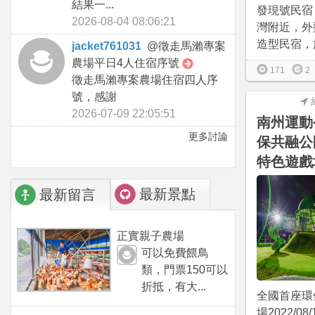
結果一...
發現號民宿
2026-08-04 08:06:21
灣附近，外
造型民宿，於20
jacket761031
@
徵走馬瀨專案
農場平日4人住宿序號
171
2
徵走馬瀨專案農場住宿四人序
號，感謝
2026-07-09 22:05:51
南州運動
更多討論
保共融公
特色遊戲
最新景點
最新留言
正實親子農場
可以免費餵鳥
類，門票150可以
折抵，有大...
全國首座環
場2022/0