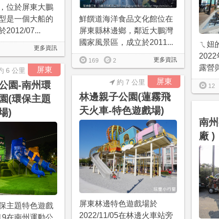
，位於屏東大鵬
型是一個大船的
鮮饌道海洋食品文化館位在
12/07...
屏東縣林邊鄉，鄰近大鵬灣
國家風景區，成立於2011...
ㄟ妞
更多資訊
202
更多資訊
169
2
露營與
屏東
約 6 公里
屏東
約 7 公里
公園-南州環
12
林邊親子公園(蓮霧飛
園(環保主題
天火車-特色遊戲場)
場)
南州
廠 )
屏東林邊特色遊戲場於
保主題特色遊戲
2022/11/05在林邊火車站旁
8/19在南州運動公