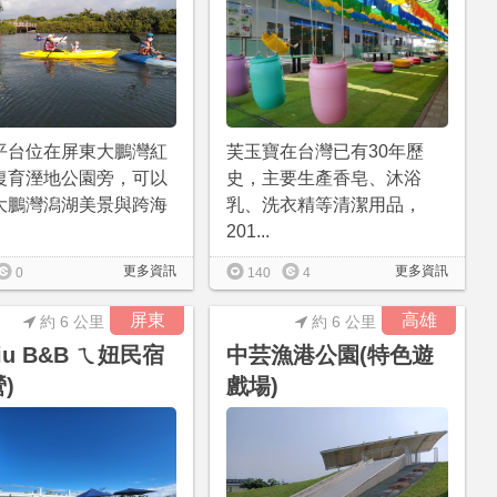
平台位在屏東大鵬灣紅
芙玉寶在台灣已有30年歷
復育溼地公園旁，可以
史，主要生產香皂、沐浴
大鵬灣潟湖美景與跨海
乳、洗衣精等清潔用品，
201...
更多資訊
更多資訊
0
140
4
屏東
高雄
約 6 公里
約 6 公里
niu B&B ㄟ妞民宿
中芸漁港公園(特色遊
)
戲場)