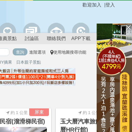
歡迎加入
|
登入
推薦景點
討論區
聯絡我們
APP下載
進階選項
使用地圖搜尋功能
IY摘果
日本親子景點
進階搜尋
屏東
屏東
約 1 公里
約 1 公里
民宿(溜滑梯民宿)
玉大曆汽車旅館(玉大
曆HR行館)