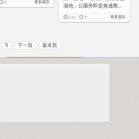
更多資訊
0
濕地，公園旁即是無邊際...
更多資訊
231
5
5
下一頁
最末頁