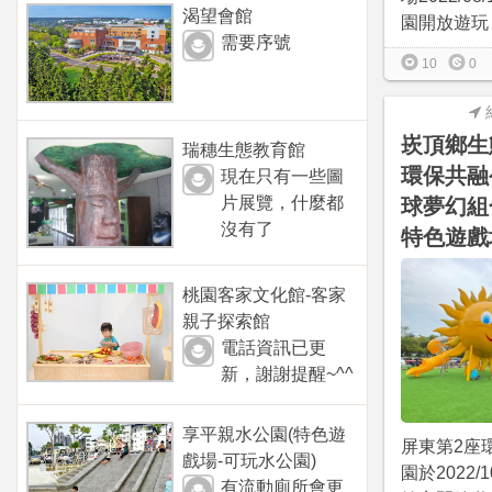
渴望會館
園開放遊玩！
需要序號
10
0
崁頂鄉生
瑞穗生態教育館
環保共融
現在只有一些圖
片展覽，什麼都
球夢幻組
沒有了
特色遊戲
桃園客家文化館-客家
親子探索館
電話資訊已更
新，謝謝提醒~^^
享平親水公園(特色遊
屏東第2座
戲場-可玩水公園)
園於2022/
有流動廁所會更