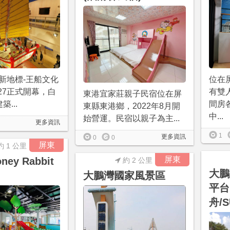
新地標-王船文化
位在
2/27正式開幕，白
有雙
東港宜家莊親子民宿位在屏
...
間房
東縣東港鄉，2022年8月開
中...
始營運。民宿以親子為主...
更多資訊
1
更多資訊
0
0
屏東
約 1 公里
屏東
ey Rabbit
約 2 公里
大鵬
大鵬灣國家風景區
平台
舟/