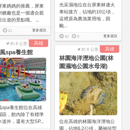
光采濕地位在台屏東林邊火
屏東媽媽的推薦，屏東
車站後方，佔地約10公頃，
州糖廠也是一個適合親
這裡原為農漁業用地，因
出遊的景點哦。 ...
颱...
更多資訊
21
更多資訊
42
0
高雄
約 8 公里
高雄
約 8 公里
風spa養生館
林園海洋溼地公園(林
園濕地公園水母湖)
風spa養生館位在高雄
園區，館內除了有標準
道外，還有大型SP...
位在高雄的林園海洋溼地公
園，佔地6.2公頃，屬袖珍型