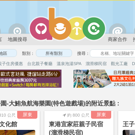
言
地圖搜尋
商家合作
類別：
搜尋：
親子住房優惠
台北親子餐廳
溫泉泡湯SPA
溜滑梯民宿
觀光工廠
D
園-大鮪魚航海樂園(特色遊戲場)的附近景點 :
屏東
屏東
310 公尺
約 800 公尺
文化館
東港宜家莊親子民宿
王子
(溜滑梯民宿)