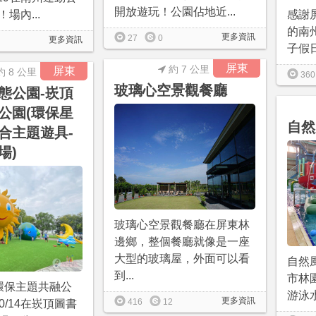
開放遊玩！公園佔地近...
場內...
感謝
的南
更多資訊
27
0
更多資訊
子假日
屏東
約 7 公里
屏東
約 8 公里
360
玻璃心空景觀餐廳
態公園-崁頂
公園(環保星
自然
合主題遊具-
場)
玻璃心空景觀餐廳在屏東林
邊鄉，整個餐廳就像是一座
大型的玻璃屋，外面可以看
自然
到...
市林
環保主題共融公
游泳水
更多資訊
416
12
10/14在崁頂圖書