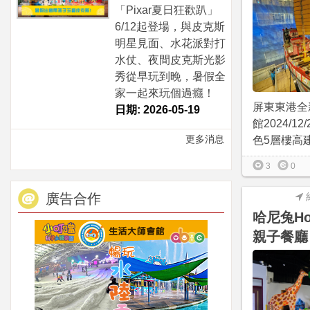
「Pixar夏日狂歡趴」
6/12起登場，與皮克斯
明星見面、水花派對打
水仗、夜間皮克斯光影
秀從早玩到晚，暑假全
家一起來玩個過癮！
屏東東港全
日期: 2026-05-19
館2024/1
更多消息
色5層樓高建築
3
0
廣告合作
哈尼兔Hon
親子餐廳