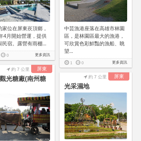
的家位在屏東崁頂鄉，
中芸漁港座落在高雄市林園
2年4月開始營運，提供
區，是林園區最大的漁港，
民宿。露營有雨棚...
可欣賞色彩鮮豔的漁船、眺
望...
更多資訊
0
更多資訊
1
0
屏東
約 7 公里
屏東
約 7 公里
觀光糖廠(南州糖
光采濕地