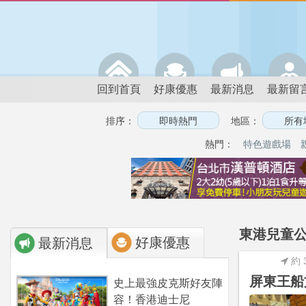
回到首頁
好康優惠
最新消息
最新留
排序：
地區：
熱門：
特色遊戲場
東港兒童公
好康優惠
最新消息
約 
屏東王船
史上最強皮克斯好友陣
容！香港迪士尼