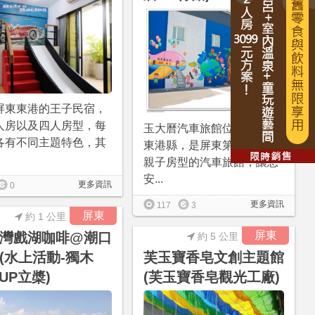
屏東東港的王子民宿，
人房以及四人房型，每
玉大曆汽車旅館位在屏東縣
各有不同主題特色，其
東港縣，是屏東第一間設有
親子房型的汽車旅館，讓想
安...
更多資訊
0
更多資訊
117
3
屏東
約 1 公里
屏東
灣戲湖咖啡@潮口
約 5 公里
(水上活動-獨木
芙玉寶香皂文創主題館
SUP立槳)
(芙玉寶香皂觀光工廠)