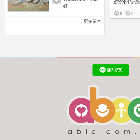
館旁開放遊玩
好
9
0
更多留言