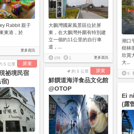
y Rabbit 親子
大鵬灣國家風景區位於屏
東東港，於
東，在大鵬灣外圍有特別建
立一個約11公里的自行車
潮口
道，...
樹林
更多資訊
欣賞
更多資訊
155
1
大...
屏東
約 5 公里
屏東
約 5 公里
現祕境民宿
5
鮮饌道海洋食品文化館
宿)
@OTOP
Ei 
(露營