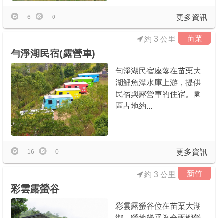
更多資訊
6
0
苗栗
約 3 公里
勻淨湖民宿(露營車)
勻淨湖民宿座落在苗栗大
湖鯉魚潭水庫上游，提供
民宿與露營車的住宿。園
區占地約...
更多資訊
16
0
新竹
約 3 公里
彩雲露螢谷
彩雲露螢谷位在苗栗大湖
鄉，營地幾乎為全雨棚營