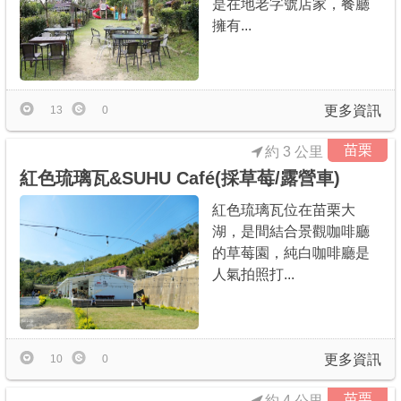
是在地老字號店家，餐廳
擁有...
更多資訊
13
0
苗栗
約 3 公里
紅色琉璃瓦&SUHU Café(採草莓/露營車)
紅色琉璃瓦位在苗栗大
湖，是間結合景觀咖啡廳
的草莓園，純白咖啡廳是
人氣拍照打...
更多資訊
10
0
苗栗
約 4 公里