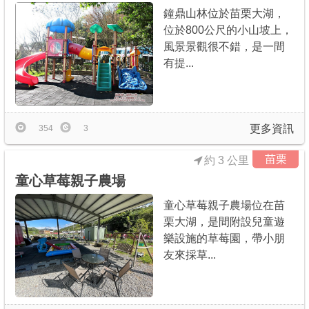
鐘鼎山林位於苗栗大湖，
位於800公尺的小山坡上，
風景景觀很不錯，是一間
有提...
更多資訊
354
3
苗栗
約 3 公里
童心草莓親子農場
童心草莓親子農場位在苗
栗大湖，是間附設兒童遊
樂設施的草莓園，帶小朋
友來採草...