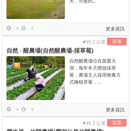
大，可收約...
商家合作
推薦景點
更多資訊
3
0
苗栗
約 2 公里
討論區
自然 ‧ 醒農場(自然醒農場-採草莓)
自然醒農場位在苗栗大
聯絡我們
湖，每年冬天開放採草
莓，農場主人採用無毒方
式種植草莓，...
APP下載
更多資訊
4
0
苗栗
約 3 公里