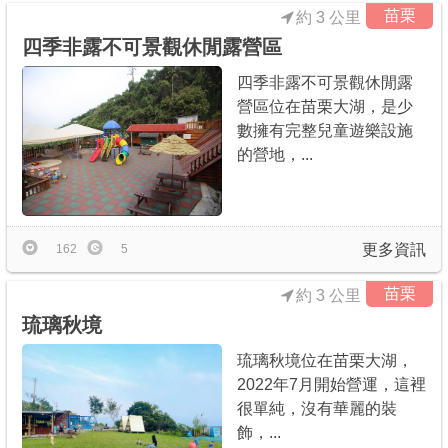
苗栗
約 3 公里
四季非露不可景觀休閒露營區
四季非露不可景觀休閒露
營區位在苗栗大湖，是少
數擁有完整兒童遊樂設施
的營地，...
更多資訊
162
5
苗栗
約 3 公里
琉璃秋境
琉璃秋境位在苗栗大湖，
2022年7月開始營運，這裡
很單純，沒有華麗的裝
飾，...