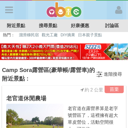
歡迎加入
附近景點
搜尋景點
好康優惠
討論區
APP登入
熱門：
溜滑梯民宿
觀光工廠
DIY摘果
日本親子景點
特色遊戲場
親子住房優惠
台北親子餐廳
溫泉泡湯SPA
首 頁
搜尋景點
Camp Sora露營區(豪華帳/露營車)的
進階搜尋
附近景點 :
好康優惠
苗栗
約 2 公里
老官道休閒農場
最新消息
老官道在露營界算是老字
號營區了，這裡擁有超大
最新留言
草皮營位，活動空間很