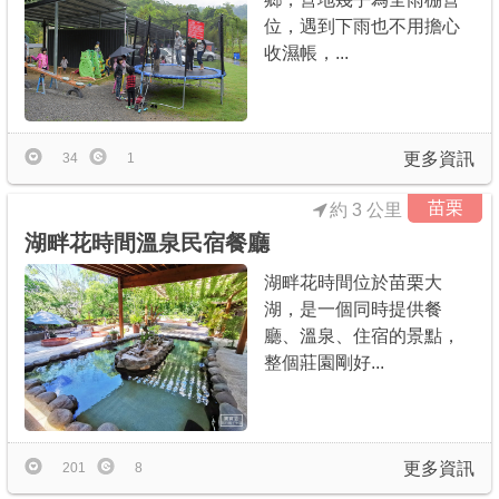
位，遇到下雨也不用擔心
收濕帳，...
更多資訊
34
1
苗栗
約 3 公里
湖畔花時間溫泉民宿餐廳
湖畔花時間位於苗栗大
湖，是一個同時提供餐
廳、溫泉、住宿的景點，
整個莊園剛好...
更多資訊
201
8