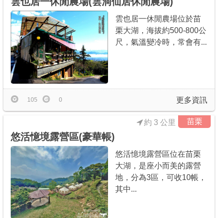
雲也居一休閒農場(雲洞仙居休閒農場)
雲也居一休閒農場位於苗
栗大湖，海拔約500-800公
尺，氣溫變冷時，常會有...
更多資訊
105
0
苗栗
約 3 公里
悠活憶境露營區(豪華帳)
悠活憶境露營區位在苗栗
大湖，是座小而美的露營
地，分為3區，可收10帳，
其中...