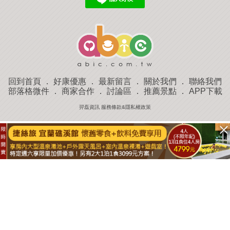
回到首頁
．
好康優惠
．
最新留言
．
關於我們
．
聯絡我們
部落格微件
．
商家合作
．
討論區
．
推薦景點
．
APP下載
羿磊資訊 服務條款&隱私權政策