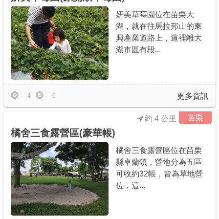
妍美草莓園位在苗栗大
湖，就在往馬拉邦山的東
興產業道路上，這裡離大
湖市區有段...
更多資訊
4
0
苗栗
約 4 公里
橘舍三食露營區(豪華帳)
橘舍三食露營區位在苗栗
縣卓蘭鎮，營地分為五區
可收約32帳，皆為草地營
位，這...