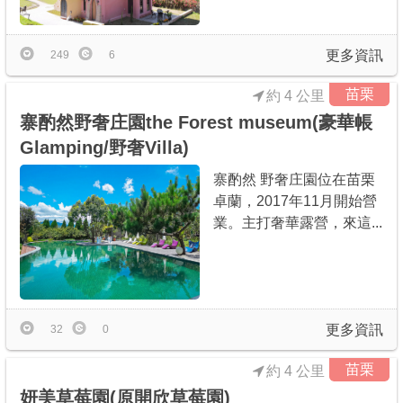
更多資訊
249
6
苗栗
約 4 公里
寨酌然野奢庄園the Forest museum(豪華帳
Glamping/野奢Villa)
寨酌然 野奢庄園位在苗栗
卓蘭，2017年11月開始營
業。主打奢華露營，來這...
更多資訊
32
0
苗栗
約 4 公里
妍美草莓園(原開欣草莓園)