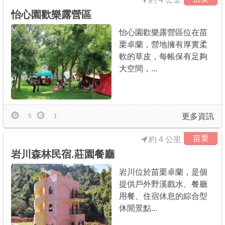
怡心園歡樂露營區
怡心園歡樂露營區位在苗
栗卓蘭，營地擁有厚實柔
軟的草皮，每帳保有足夠
大空間，...
更多資訊
5
1
苗栗
約 4 公里
岩川森林民宿.莊園餐廳
岩川位於苗栗卓蘭，是個
提供戶外野溪戲水、餐廳
用餐、住宿休息的綜合型
休閒景點...