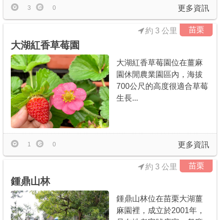
更多資訊
3
0
苗栗
約 3 公里
大湖紅香草莓園
大湖紅香草莓園位在薑麻
園休閒農業園區內，海拔
700公尺的高度很適合草莓
生長...
更多資訊
1
0
苗栗
約 3 公里
鍾鼎山林
鍾鼎山林位在苗栗大湖薑
麻園裡，成立於2001年，