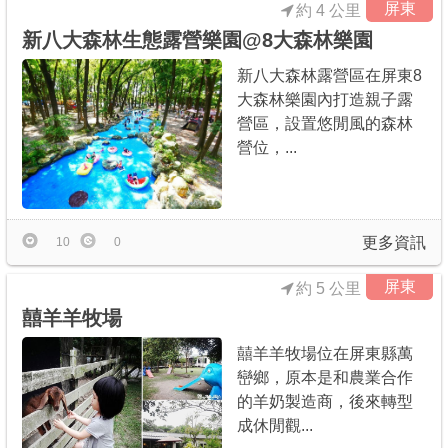
屏東
約 4 公里
新八大森林生態露營樂園@8大森林樂園
新八大森林露營區在屏東8
大森林樂園內打造親子露
營區，設置悠閒風的森林
營位，...
更多資訊
10
0
屏東
約 5 公里
囍羊羊牧場
囍羊羊牧場位在屏東縣萬
巒鄉，原本是和農業合作
的羊奶製造商，後來轉型
成休閒觀...