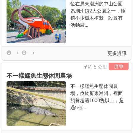
位在屏東潮洲的中山公園
為潮州鎮2大公園之一，種
植不少樹木植栽，設置有
活動廣...
更多資訊
1
0
屏東
約 5 公里
不一樣鱷魚生態休閒農場
不一樣鱷魚生態休閒農
場，位於屏東潮州，裡面
飼養超過1000隻以上，超
過5種...