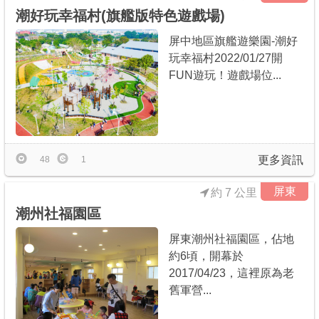
潮好玩幸福村(旗艦版特色遊戲場)
屏中地區旗艦遊樂園-潮好
玩幸福村2022/01/27開
FUN遊玩！遊戲場位...
更多資訊
48
1
屏東
約 7 公里
潮州社福園區
屏東潮州社福園區，佔地
約6頃，開幕於
2017/04/23，這裡原為老
舊軍營...