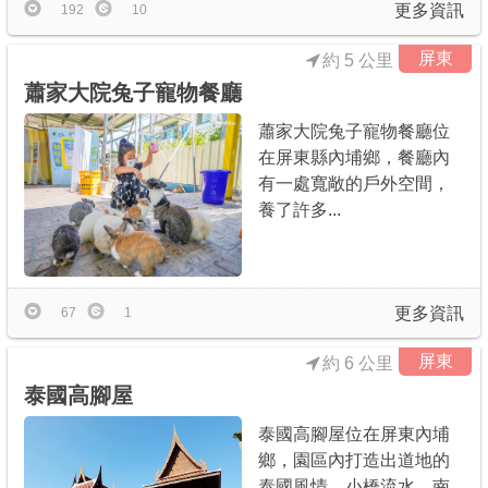
更多資訊
192
10
屏東
約 5 公里
蕭家大院兔子寵物餐廳
蕭家大院兔子寵物餐廳位
在屏東縣內埔鄉，餐廳內
有一處寬敞的戶外空間，
養了許多...
更多資訊
67
1
屏東
約 6 公里
泰國高腳屋
泰國高腳屋位在屏東內埔
鄉，園區內打造出道地的
泰國風情，小橋流水、南