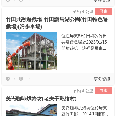
更多資訊
6
0
屏東
約 4 公里
竹田共融遊戲場-竹田謝馬湖公園(竹田特色遊
戲場)(滑步車場)
位在屏東縣竹田鄉的竹田
共融遊戲場於2023/01/15
開放遊玩，這裡是屏東...
更多資訊
9
0
屏東
約 4 公里
美崙咖啡烘焙坊(老夫子彩繪村)
美崙咖啡烘焙坊位於屏東
縣竹田鄉，2014/10開幕，