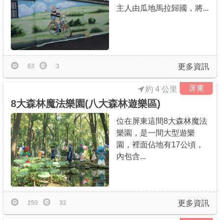
主人由瓜地馬拉歸國，將...
更多資訊
63
3
屏東
約 4 公里
8大森林魔法樂園(八大森林遊樂區)
位在屏東這間8大森林魔法
樂園，是一間大型遊樂
園，裡面佔地有17公頃，
內包含...
更多資訊
250
32