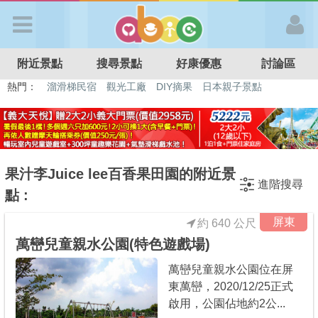
歡迎加入
附近景點
搜尋景點
好康優惠
討論區
APP登入
熱門：
溜滑梯民宿
觀光工廠
DIY摘果
日本親子景點
特色遊戲場
親子住房優惠
台北親子餐廳
溫泉泡湯SPA
首 頁
搜尋景點
果汁李Juice lee百香果田園的附近景
進階搜尋
點 :
好康優惠
屏東
約 640 公尺
萬巒兒童親水公園(特色遊戲場)
最新消息
萬巒兒童親水公園位在屏
東萬巒，2020/12/25正式
最新留言
啟用，公園佔地約2公...