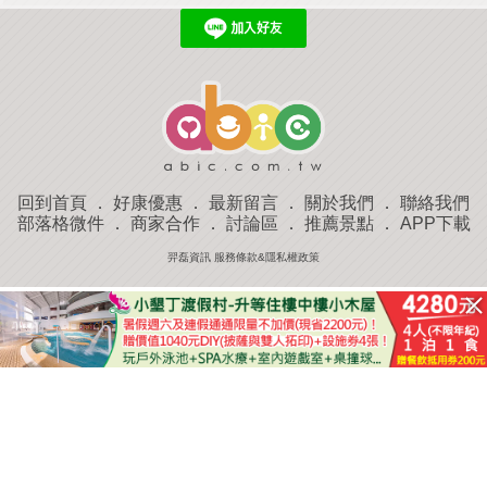
回到首頁
．
好康優惠
．
最新留言
．
關於我們
．
聯絡我們
部落格微件
．
商家合作
．
討論區
．
推薦景點
．
APP下載
羿磊資訊 服務條款&隱私權政策