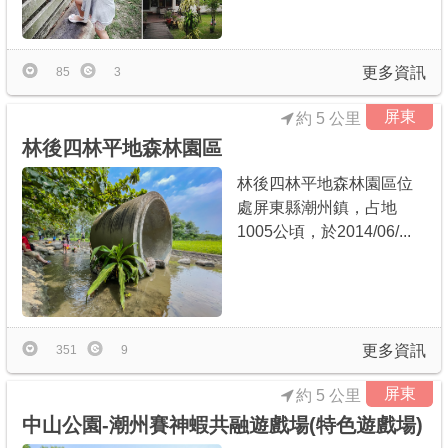
更多資訊
85
3
屏東
約 5 公里
林後四林平地森林園區
林後四林平地森林園區位
處屏東縣潮州鎮，占地
1005公頃，於2014/06/...
更多資訊
351
9
屏東
約 5 公里
中山公園-潮州賽神蝦共融遊戲場(特色遊戲場)