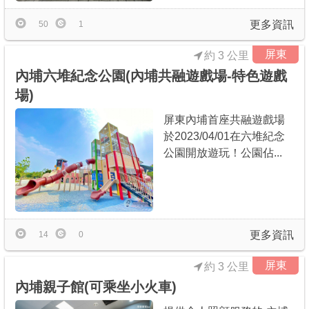
更多資訊
50
1
屏東
約 3 公里
內埔六堆紀念公園(內埔共融遊戲場-特色遊戲
場)
屏東內埔首座共融遊戲場
於2023/04/01在六堆紀念
公園開放遊玩！公園佔...
更多資訊
14
0
屏東
約 3 公里
內埔親子館(可乘坐小火車)