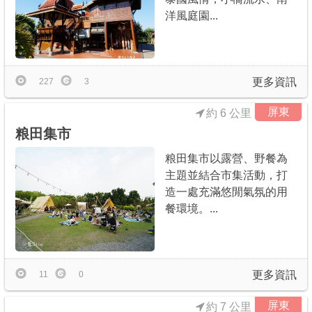
洋風庭園...
更多資訊
227
3
屏東
約 6 公里
粮田集市
粮田集市以露營、野餐為
主題並結合市集活動，打
造一處充滿悠閒氣氛的用
餐環境。...
更多資訊
11
0
屏東
約 7 公里