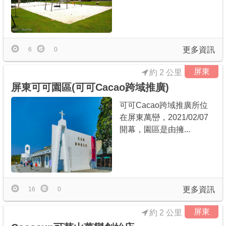
商家合作
推薦景點
更多資訊
6
0
屏東
約 2 公里
討論區
屏東可可園區(可可Cacao跨域推廣)
可可Cacao跨域推廣所位
聯絡我們
在屏東萬巒，2021/02/07
開幕，園區是由擁...
APP下載
更多資訊
16
0
屏東
約 2 公里