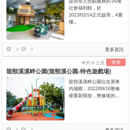
提供全人照顧服務的-內埔
社會福利館，於
2023/02/14正式啟用，4層
樓...
更多資訊
3
0
屏東
約 4 公里
龍頸溪溪畔公園(龍頸溪公園-特色遊戲場)
龍頸溪溪畔公園位在屏東
內埔鄉，2022/09/16整修
後重新開放，整修後的...