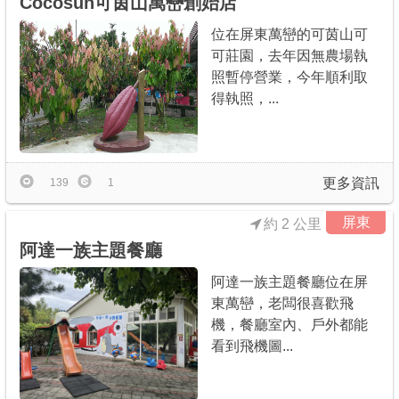
Cocosun可茵山萬巒創始店
位在屏東萬巒的可茵山可
可莊園，去年因無農場執
照暫停營業，今年順利取
得執照，...
更多資訊
139
1
屏東
約 2 公里
阿達一族主題餐廳
阿達一族主題餐廳位在屏
東萬巒，老闆很喜歡飛
機，餐廳室內、戶外都能
看到飛機圖...