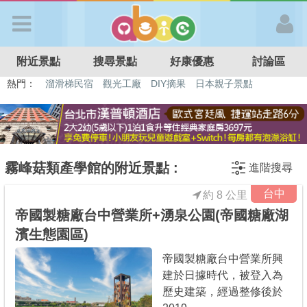
歡迎加入
附近景點
搜尋景點
好康優惠
討論區
APP登入
熱門：
溜滑梯民宿
觀光工廠
DIY摘果
日本親子景點
特色遊戲場
親子住房優惠
台北親子餐廳
溫泉泡湯SPA
首 頁
搜尋景點
霧峰菇類產學館的附近景點 :
進階搜尋
台中
約 8 公里
好康優惠
帝國製糖廠台中營業所+湧泉公園(帝國糖廠湖
濱生態園區)
最新消息
帝國製糖廠台中營業所興
建於日據時代，被登入為
最新留言
歷史建築，經過整修後於