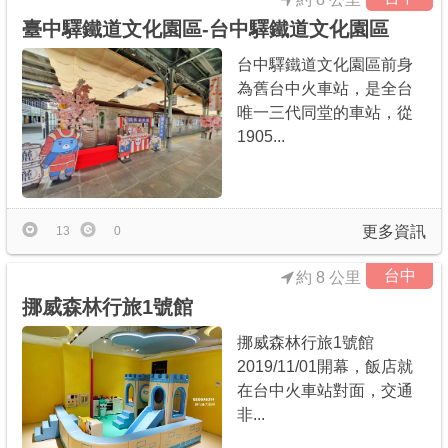
臺中驛鐵道文化園區-台中驛鐵道文化園區
台中驛鐵道文化園區前身
為舊台中火車站，是全台
唯一三代同堂的車站，從
1905...
更多資訊
13
0
台中
約 8 公里
挪威森林行旅1號館
挪威森林行旅1號館
2019/11/01開幕，飯店就
在台中火車站對面，交通
非...