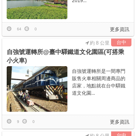
2019...
商家合作
更多資訊
推薦景點
64
0
台中
約 8 公里
討論區
自強號運轉所@臺中驛鐵道文化園區(可搭乘
小火車)
聯絡我們
自強號運轉所是一間專門
販售火車相關周邊商品的
店家，地點就在台中驛鐵
APP下載
道文化園...
更多資訊
9
0
台中
約 8 公里