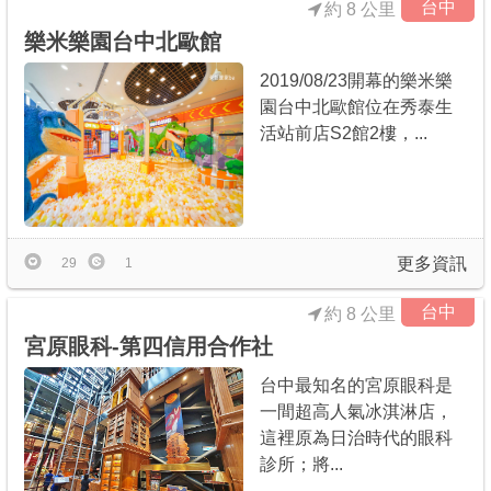
台中
約 8 公里
樂米樂園台中北歐館
2019/08/23開幕的樂米樂
園台中北歐館位在秀泰生
活站前店S2館2樓，...
更多資訊
29
1
台中
約 8 公里
宮原眼科-第四信用合作社
台中最知名的宮原眼科是
一間超高人氣冰淇淋店，
這裡原為日治時代的眼科
診所；將...