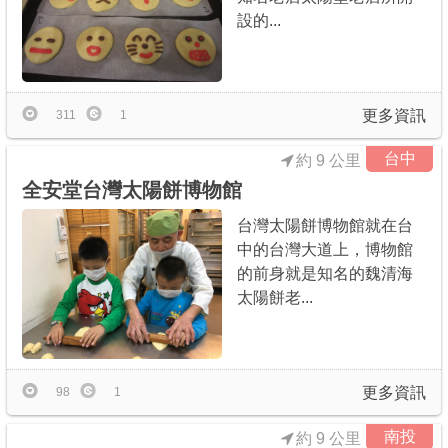
設的...
更多資訊
311
1
台中
約 9 公里
全安堂台灣太陽餅博物館
台灣太陽餅博物館就在台
中的台灣大道上，博物館
的前身就是知名的魏清海
太陽餅老...
更多資訊
98
1
南投
約 9 公里