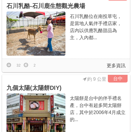
石川乳酪-石川鹿生態觀光農場
石川乳酪位在南投草屯，
是當地人氣伴手禮店家，
店內以供應乳酪甜品為
主，入內都...
更多資訊
32
2
台中
約 9 公里
九個太陽(太陽餅DIY)
太陽餅是台中的伴手禮名
產，台中有超多間太陽餅
店，其中於2006年4月成立
的...