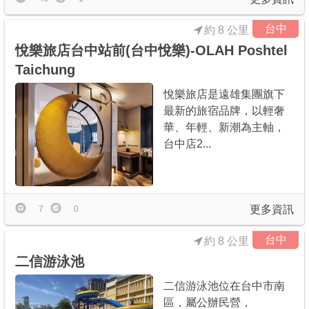
台中
約 8 公里
悅樂旅店台中站前(台中悅樂)-OLAH Poshtel
Taichung
悅樂旅店是遠雄集團旗下
最新的旅宿品牌，以輕奢
華、年輕、新潮為主軸，
台中店2...
更多資訊
7
0
台中
約 8 公里
二信游泳池
二信游泳池位在台中市南
區，屬公辦民營，