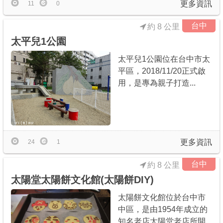
更多資訊
11
0
台中
約 8 公里
太平兒1公園
太平兒1公園位在台中市太
平區，2018/11/20正式啟
用，是專為親子打造...
更多資訊
24
1
台中
約 8 公里
太陽堂太陽餅文化館(太陽餅DIY)
太陽餅文化館位於台中市
中區，是由1954年成立的
知名老店太陽堂老店所開