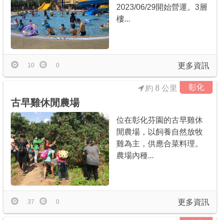
2023/06/29開始營運。3層
樓...
更多資訊
10
0
彰化
約 8 公里
古早雞休閒農場
位在彰化芬園的古早雞休
閒農場，以飼養自然放牧
雞為主，供應合菜料理。
農場內種...
更多資訊
37
0