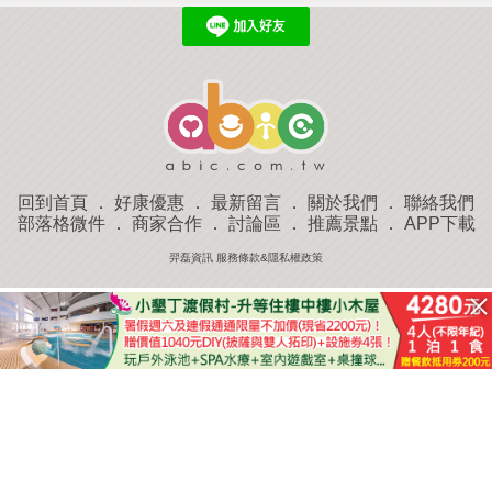
回到首頁
．
好康優惠
．
最新留言
．
關於我們
．
聯絡我們
部落格微件
．
商家合作
．
討論區
．
推薦景點
．
APP下載
羿磊資訊 服務條款&隱私權政策