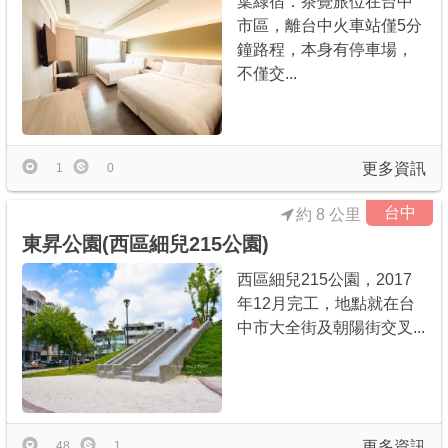
葉綠宿．茶覺旅位在台中
市區，離台中火車站僅5分
鐘路程，本身有停車場，
不僅交...
更多資訊
1
0
台中
約 8 公里
東昇公園(西區細兒215公園)
西區細兒215公園，2017
年12月完工，地點就在台
中市大全街及朝陽街交叉...
更多資訊
48
1