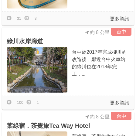
更多資訊
31
3
台中
約 8 公里
綠川水岸廊道
台中於2017年完成柳川的
改造後，鄰近台中火車站
的綠川也在2018年完
工，...
更多資訊
100
1
台中
約 8 公里
葉綠宿．茶覺旅Tea Way Hotel